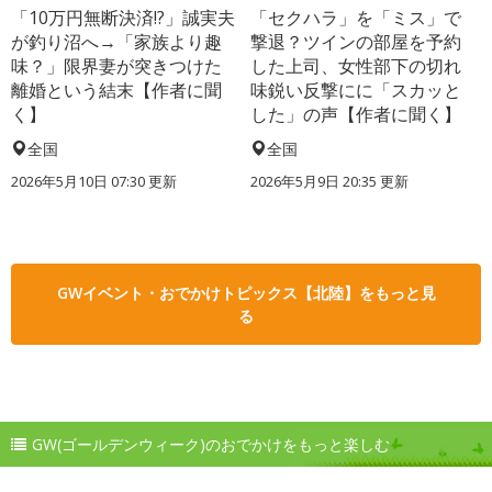
「10万円無断決済!?」誠実夫
「セクハラ」を「ミス」で
が釣り沼へ→「家族より趣
撃退？ツインの部屋を予約
味？」限界妻が突きつけた
した上司、女性部下の切れ
離婚という結末【作者に聞
味鋭い反撃にに「スカッと
く】
した」の声【作者に聞く】
全国
全国
2026年5月10日 07:30 更新
2026年5月9日 20:35 更新
GWイベント・おでかけトピックス【北陸】をもっと見
る
GW(ゴールデンウィーク)のおでかけをもっと楽しむ