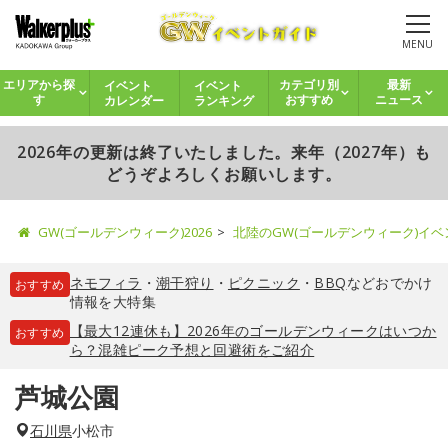
MENU
イベント
イベント
エリアから探
カテゴリ別
最新
カレンダー
ランキング
す
おすすめ
ニュース
2026年の更新は終了いたしました。来年（2027年）も
どうぞよろしくお願いします。
GW(ゴールデンウィーク)2026
北陸のGW(ゴールデンウィーク)イ
ネモフィラ
・
潮干狩り
・
ピクニック
・
BBQ
などおでかけ
おすすめ
情報を大特集
【最大12連休も】2026年のゴールデンウィークはいつか
おすすめ
ら？混雑ピーク予想と回避術をご紹介
芦城公園
石川県
小松市