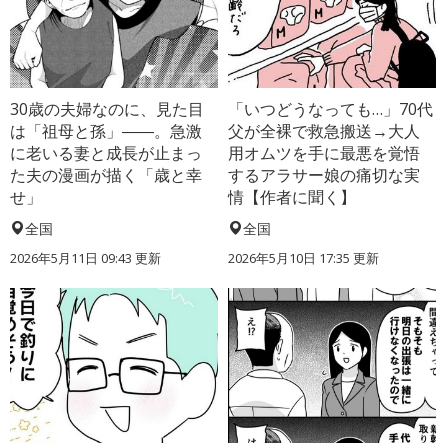
30歳の夫婦なのに、見た目
「いつどうなっても…」70代
は「祖母と孫」――。急激
父が全裸で救急搬送→大人
に老いる妻と成長が止まっ
用オムツを手に最悪を覚悟
た夫の漫画が描く「歳と幸
するアラサー娘の痛切な実
せ」
情【作者に聞く】
全国
全国
2026年5月11日 09:43 更新
2026年5月10日 17:35 更新