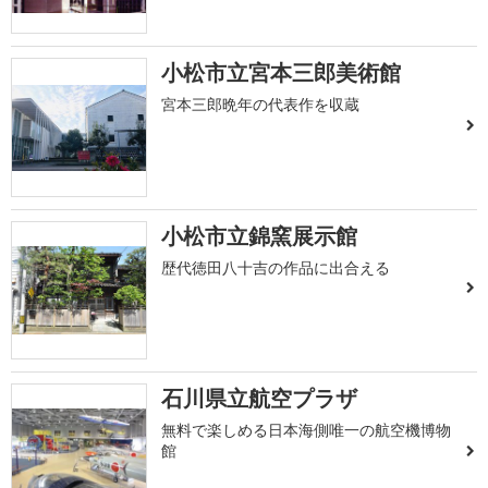
小松市立宮本三郎美術館
宮本三郎晩年の代表作を収蔵
小松市立錦窯展示館
歴代徳田八十吉の作品に出合える
石川県立航空プラザ
無料で楽しめる日本海側唯一の航空機博物
館