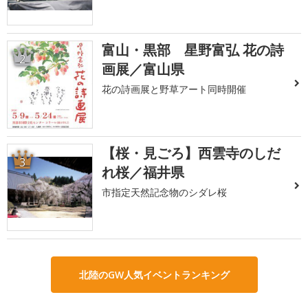
富山・黒部 星野富弘 花の詩
2
画展／富山県
花の詩画展と野草アート同時開催
【桜・見ごろ】西雲寺のしだ
3
れ桜／福井県
市指定天然記念物のシダレ桜
北陸のGW人気イベントランキング