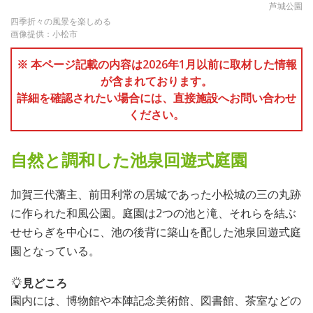
芦城公園
四季折々の風景を楽しめる
画像提供：小松市
※ 本ページ記載の内容は2026年1月以前に取材した情報
が含まれております。
詳細を確認されたい場合には、直接施設へお問い合わせ
ください。
自然と調和した池泉回遊式庭園
加賀三代藩主、前田利常の居城であった小松城の三の丸跡
に作られた和風公園。庭園は2つの池と滝、それらを結ぶ
せせらぎを中心に、池の後背に築山を配した池泉回遊式庭
園となっている。
見どころ
園内には、博物館や本陣記念美術館、図書館、茶室などの