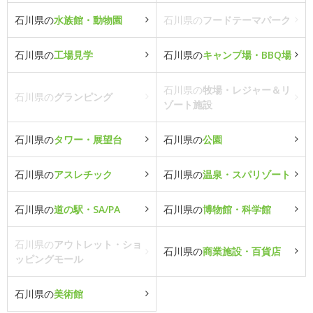
石川県の
水族館・動物園
石川県の
フードテーマパーク
石川県の
工場見学
石川県の
キャンプ場・BBQ場
石川県の
牧場・レジャー＆リ
石川県の
グランピング
ゾート施設
石川県の
タワー・展望台
石川県の
公園
石川県の
アスレチック
石川県の
温泉・スパリゾート
石川県の
道の駅・SA/PA
石川県の
博物館・科学館
石川県の
アウトレット・ショ
石川県の
商業施設・百貨店
ッピングモール
石川県の
美術館