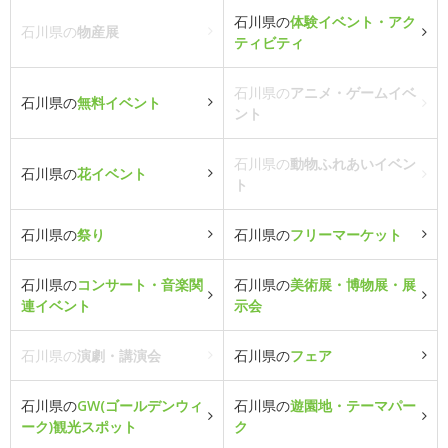
石川県の
体験イベント・アク
石川県の
物産展
ティビティ
石川県の
アニメ・ゲームイベ
石川県の
無料イベント
ント
石川県の
動物ふれあいイベン
石川県の
花イベント
ト
石川県の
祭り
石川県の
フリーマーケット
石川県の
コンサート・音楽関
石川県の
美術展・博物展・展
連イベント
示会
石川県の
演劇・講演会
石川県の
フェア
石川県の
GW(ゴールデンウィ
石川県の
遊園地・テーマパー
ーク)観光スポット
ク