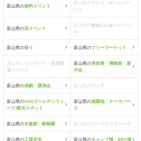
富山県の
アニメ・ゲームイベ
富山県の
無料イベント
ント
富山県の
動物ふれあいイベン
富山県の
花イベント
ト
富山県の
祭り
富山県の
フリーマーケット
富山県の
コンサート・音楽関
富山県の
美術展・博物展・展
連イベント
示会
富山県の
演劇・講演会
富山県の
フェア
富山県の
GW(ゴールデンウィ
富山県の
遊園地・テーマパー
ーク)観光スポット
ク
富山県の
水族館・動物園
富山県の
フードテーマパーク
富山県の
工場見学
富山県の
キャンプ場・BBQ場