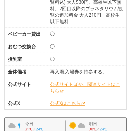
覧料込) 大人530円、高校生以下無
料。2回目以降のプラネタリウム観
覧の追加料金 大人210円、高校生
以下無料
ベビーカー貸出
◯
おむつ交換台
◯
授乳室
◯
全体備考
再入場:入場券を持参する。
公式サイト
公式サイトほか、関連サイトはこ
ちら
公式X
公式Xはこちら
今日
明日
31℃
／
24℃
30℃
／
24℃