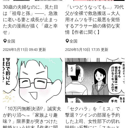
30歳の夫婦なのに、見た目
「いつどうなっても…」70代
は「祖母と孫」――。急激
父が全裸で救急搬送→大人
に老いる妻と成長が止まっ
用オムツを手に最悪を覚悟
た夫の漫画が描く「歳と幸
するアラサー娘の痛切な実
せ」
情【作者に聞く】
全国
全国
2026年5月11日 09:43 更新
2026年5月10日 17:35 更新
「10万円無断決済!?」誠実夫
「セクハラ」を「ミス」で
が釣り沼へ→「家族より趣
撃退？ツインの部屋を予約
味？」限界妻が突きつけた
した上司、女性部下の切れ
離婚という結末【作者に聞
味鋭い反撃にに「スカッと