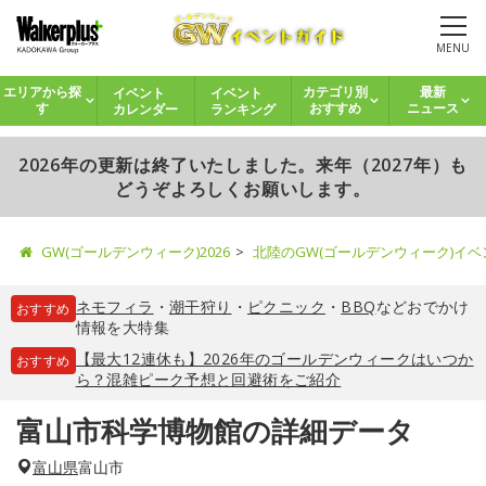
MENU
イベント
イベント
エリアから探
カテゴリ別
最新
カレンダー
ランキング
す
おすすめ
ニュース
2026年の更新は終了いたしました。来年（2027年）も
どうぞよろしくお願いします。
GW(ゴールデンウィーク)2026
北陸のGW(ゴールデンウィーク)イ
ネモフィラ
・
潮干狩り
・
ピクニック
・
BBQ
などおでかけ
おすすめ
情報を大特集
【最大12連休も】2026年のゴールデンウィークはいつか
おすすめ
ら？混雑ピーク予想と回避術をご紹介
富山市科学博物館の詳細データ
富山県
富山市