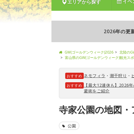
イベ
エリアから探す
2026年の
GW(ゴールデンウィーク)2026
北陸のG
富山県のGW(ゴールデンウィーク)観光ス
ネモフィラ
・
潮干狩り
・
おすすめ
【最大12連休も】202
おすすめ
避術をご紹介
寺家公園の地図・
公園