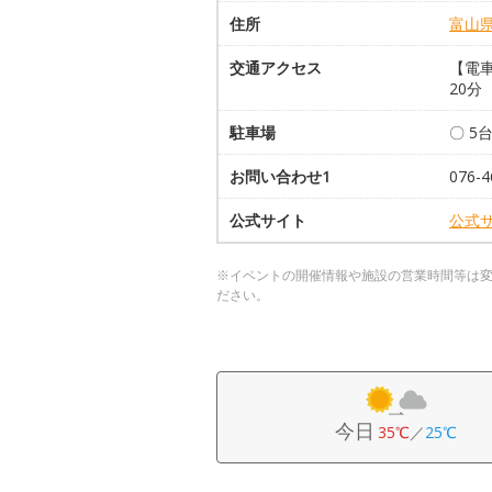
住所
富山
交通アクセス
【電車
20分
駐車場
〇 5
お問い合わせ1
076
公式サイト
公式
※イベントの開催情報や施設の営業時間等は
ださい。
今日
35℃
／
25℃