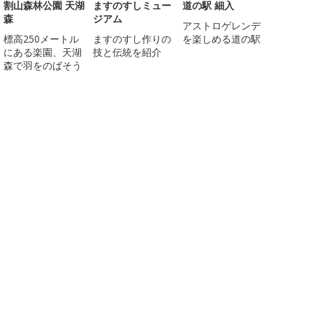
割山森林公園 天湖
ますのすしミュー
道の駅 細入
森
ジアム
アストロゲレンデ
標高250メートル
ますのすし作りの
を楽しめる道の駅
にある楽園、天湖
技と伝統を紹介
森で羽をのばそう