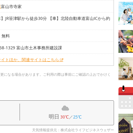
県
富山市寺家
】JR笹津駅から徒歩30分 【車】北陸自動車道富山ICから約
台 無料
-468-1329 富山市土木事務所建設課
サイトほか、関連サイトはこちら
変更になる場合があります。ご利用の際は事前にご確認の上おでかけく
明日
30℃
／
25℃
天気情報提供元：株式会社ライフビジネスウェザー