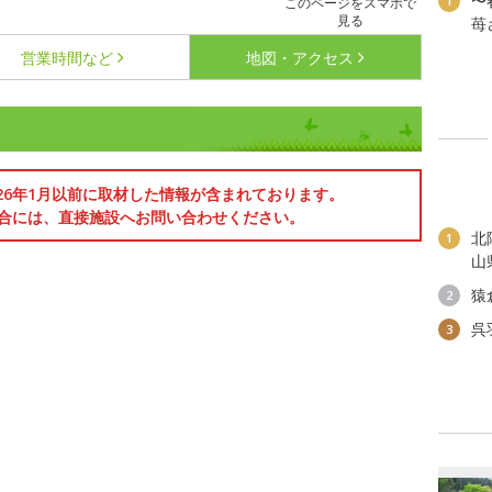
〜
1
このページをスマホで
見る
苺
営業時間など
地図・アクセス
026年1月以前に取材した情報が含まれております。
合には、直接施設へお問い合わせください。
北
1
山
猿
2
呉
3