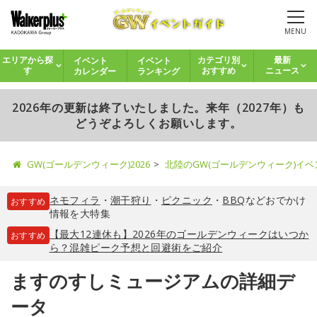
MENU
イベント
イベント
エリアから探
カテゴリ別
最新
カレンダー
ランキング
す
おすすめ
ニュース
2026年の更新は終了いたしました。来年（2027年）も
どうぞよろしくお願いします。
GW(ゴールデンウィーク)2026
北陸のGW(ゴールデンウィーク)イ
ネモフィラ
・
潮干狩り
・
ピクニック
・
BBQ
などおでかけ
おすすめ
情報を大特集
【最大12連休も】2026年のゴールデンウィークはいつか
おすすめ
ら？混雑ピーク予想と回避術をご紹介
ますのすしミュージアムの詳細デ
ータ