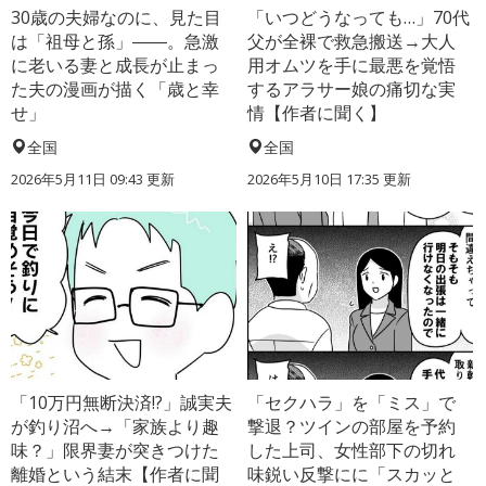
30歳の夫婦なのに、見た目
「いつどうなっても…」70代
は「祖母と孫」――。急激
父が全裸で救急搬送→大人
に老いる妻と成長が止まっ
用オムツを手に最悪を覚悟
た夫の漫画が描く「歳と幸
するアラサー娘の痛切な実
せ」
情【作者に聞く】
全国
全国
2026年5月11日 09:43 更新
2026年5月10日 17:35 更新
「10万円無断決済!?」誠実夫
「セクハラ」を「ミス」で
が釣り沼へ→「家族より趣
撃退？ツインの部屋を予約
味？」限界妻が突きつけた
した上司、女性部下の切れ
離婚という結末【作者に聞
味鋭い反撃にに「スカッと