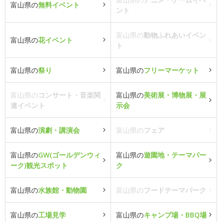
富山県の
無料イベント
ント
富山県の
動物ふれあいイベン
富山県の
花イベント
ト
富山県の
祭り
富山県の
フリーマーケット
富山県の
コンサート・音楽関
富山県の
美術展・博物展・展
連イベント
示会
富山県の
演劇・講演会
富山県の
フェア
富山県の
GW(ゴールデンウィ
富山県の
遊園地・テーマパー
ーク)観光スポット
ク
富山県の
水族館・動物園
富山県の
フードテーマパーク
富山県の
工場見学
富山県の
キャンプ場・BBQ場