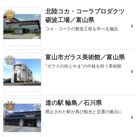
北陸コカ・コーラプロダクツ
1
砺波工場／富山県
コカ・コーラの製造工程を学べる施設
富山市ガラス美術館／富山県
2
"ガラスの街とやま”の中核を担う美術館
道の駅 輪島／石川県
3
廃止された駅が再び観光と交通の拠点に