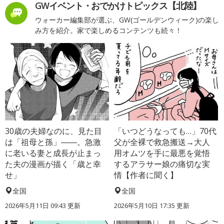
GWイベント・おでかけトピックス【北陸】
ウォーカー編集部が選ぶ、GW(ゴールデンウィーク)の楽し
み方を紹介。家で楽しめるコンテンツも続々！
30歳の夫婦なのに、見た目
「いつどうなっても…」70代
は「祖母と孫」――。急激
父が全裸で救急搬送→大人
に老いる妻と成長が止まっ
用オムツを手に最悪を覚悟
た夫の漫画が描く「歳と幸
するアラサー娘の痛切な実
せ」
情【作者に聞く】
全国
全国
2026年5月11日 09:43 更新
2026年5月10日 17:35 更新