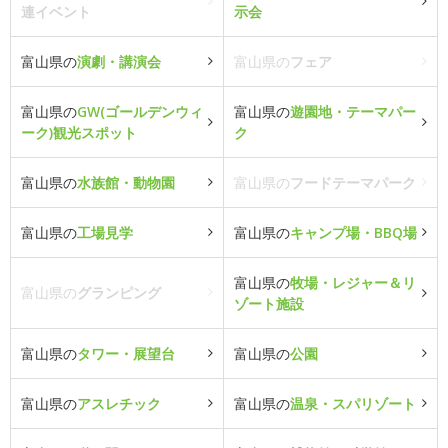
連イベント
示会
富山県の
演劇・講演会
富山県の
フェア
富山県の
GW(ゴールデンウィ
富山県の
遊園地・テーマパー
ーク)観光スポット
ク
富山県の
水族館・動物園
富山県の
フードテーマパーク
富山県の
工場見学
富山県の
キャンプ場・BBQ場
富山県の
牧場・レジャー＆リ
富山県の
グランピング
ゾート施設
富山県の
タワー・展望台
富山県の
公園
富山県の
アスレチック
富山県の
温泉・スパリゾート