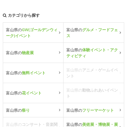
カテゴリから探す
富山県の
GW(ゴールデンウィ
富山県の
グルメ・フードフェ
ーク)イベント
ス
富山県の
体験イベント・アク
富山県の
物産展
ティビティ
富山県の
アニメ・ゲームイベ
富山県の
無料イベント
ント
富山県の
動物ふれあいイベン
富山県の
花イベント
ト
富山県の
祭り
富山県の
フリーマーケット
富山県の
コンサート・音楽関
富山県の
美術展・博物展・展