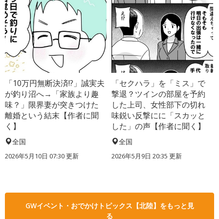
「10万円無断決済!?」誠実夫
「セクハラ」を「ミス」で
が釣り沼へ→「家族より趣
撃退？ツインの部屋を予約
味？」限界妻が突きつけた
した上司、女性部下の切れ
離婚という結末【作者に聞
味鋭い反撃にに「スカッと
く】
した」の声【作者に聞く】
全国
全国
2026年5月10日 07:30 更新
2026年5月9日 20:35 更新
GWイベント・おでかけトピックス【北陸】をもっと見
る