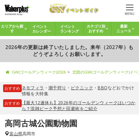
MENU
イベント
イベント
エリアから探
カテゴリ別
最新
カレンダー
ランキング
す
おすすめ
ニュース
2026年の更新は終了いたしました。来年（2027年）も
どうぞよろしくお願いします。
GW(ゴールデンウィーク)2026
北陸のGW(ゴールデンウィーク)イ
ネモフィラ
・
潮干狩り
・
ピクニック
・
BBQ
などおでかけ
おすすめ
情報を大特集
【最大12連休も】2026年のゴールデンウィークはいつか
おすすめ
ら？混雑ピーク予想と回避術をご紹介
高岡古城公園動物園
富山県
高岡市