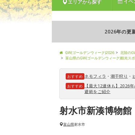
イベ
エリアから探す
2026年の
GW(ゴールデンウィーク)2026
北陸のG
富山県のGW(ゴールデンウィーク)観光ス
ネモフィラ
・
潮干狩り
・
おすすめ
【最大12連休も】202
おすすめ
避術をご紹介
射水市新湊博物館
富山県
射水市