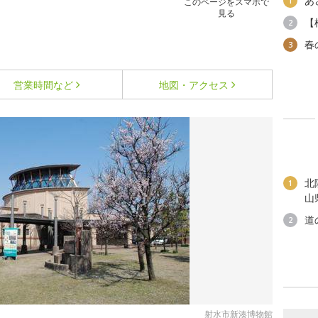
あ
1
このページをスマホで
見る
【
2
春
3
営業時間など
地図・アクセス
北
1
山
道
2
射水市新湊博物館