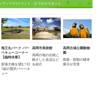
ンウィーク)イベント・おでかけスポット
海王丸パーク バー
高岡市美術館
高岡古城公園動物
ベキューコーナー
園
高岡の地の伝統に
【臨時休業】
根ざした名品など
鳥類・獣類の標本
新湊大橋を望む1日
を紹介
展示が充実
1組の贅沢バーベキ
ュー