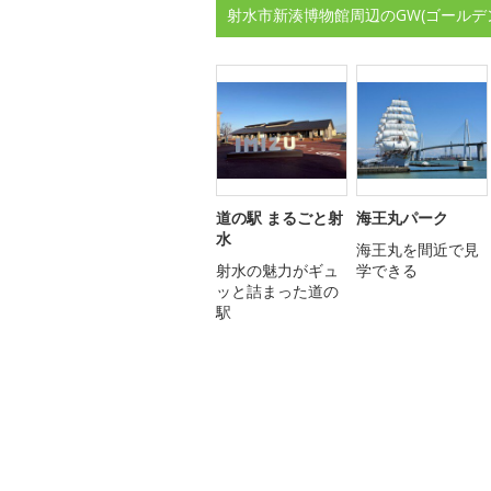
射水市新湊博物館周辺のGW(ゴールデ
道の駅 まるごと射
海王丸パーク
水
海王丸を間近で見
射水の魅力がギュ
学できる
ッと詰まった道の
駅