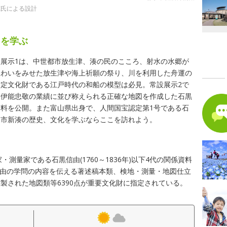
蔵氏による設計
てを学ぶ
展示1は、中世都市放生津、湊の民のこころ、射水の水郷が
賑わいをみせた放生津や海上祈願の祭り、川を利用した舟運の
定文化財である江戸時代の和船の模型は必見。常設展示2で
・伊能忠敬の業績に並び称えられる正確な地図を作成した石黒
料を公開。また富山県出身で、人間国宝認定第1号である石
水市新湊の歴史、文化を学ぶならここを訪れよう。
測量家である石黒信由(1760～1836年)以下4代の関係資料
代信由の学問の内容を伝える著述稿本類、検地・測量・地図仕立
製された地図類等6390点が重要文化財に指定されている。