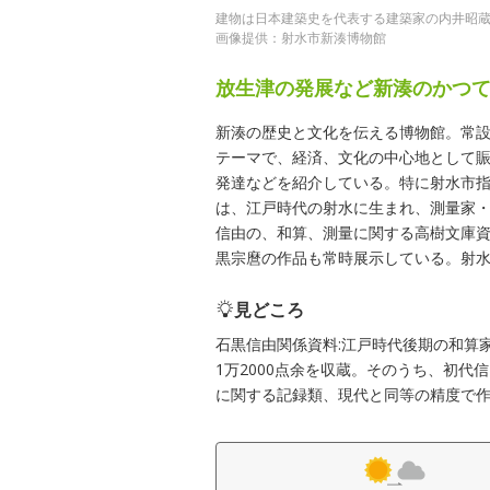
建物は日本建築史を代表する建築家の内井昭
画像提供：射水市新湊博物館
放生津の発展など新湊のかつ
新湊の歴史と文化を伝える博物館。常設
テーマで、経済、文化の中心地として
発達などを紹介している。特に射水市指
は、江戸時代の射水に生まれ、測量家
信由の、和算、測量に関する高樹文庫資
黒宗麿の作品も常時展示している。射
見どころ
石黒信由関係資料:江戸時代後期の和算家・
1万2000点余を収蔵。そのうち、初
に関する記録類、現代と同等の精度で作