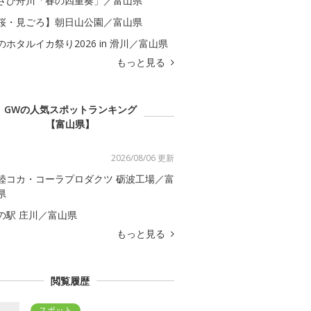
さひ舟川「春の四重奏」／富山県
桜・見ごろ】朝日山公園／富山県
のホタルイカ祭り2026 in 滑川／富山県
もっと見る
GWの人気スポットランキング
【富山県】
2026/08/06 更新
陸コカ・コーラプロダクツ 砺波工場／富
県
の駅 庄川／富山県
もっと見る
閲覧履歴