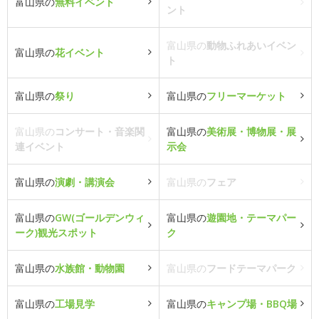
富山県の
無料イベント
ント
富山県の
動物ふれあいイベン
富山県の
花イベント
ト
富山県の
祭り
富山県の
フリーマーケット
富山県の
コンサート・音楽関
富山県の
美術展・博物展・展
連イベント
示会
富山県の
演劇・講演会
富山県の
フェア
富山県の
GW(ゴールデンウィ
富山県の
遊園地・テーマパー
ーク)観光スポット
ク
富山県の
水族館・動物園
富山県の
フードテーマパーク
富山県の
工場見学
富山県の
キャンプ場・BBQ場