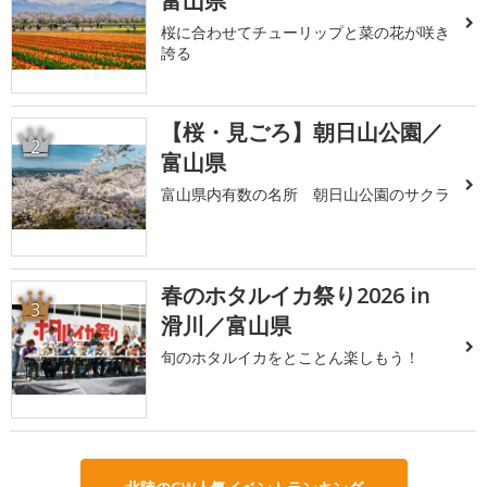
富山県
桜に合わせてチューリップと菜の花が咲き
誇る
【桜・見ごろ】朝日山公園／
2
富山県
富山県内有数の名所 朝日山公園のサクラ
春のホタルイカ祭り2026 in
3
滑川／富山県
旬のホタルイカをとことん楽しもう！