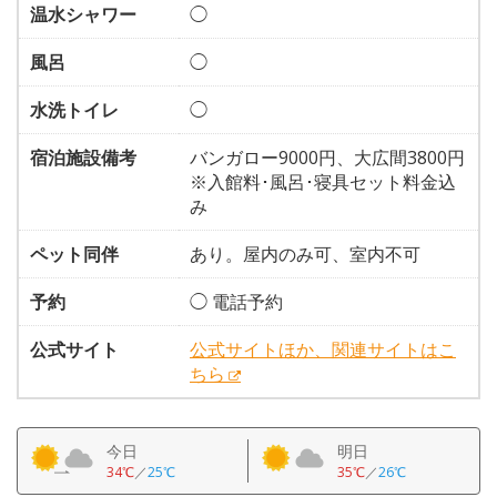
温水シャワー
◯
風呂
◯
水洗トイレ
◯
宿泊施設備考
バンガロー9000円、大広間3800円
※入館料･風呂･寝具セット料金込
み
ペット同伴
あり。屋内のみ可、室内不可
予約
◯ 電話予約
公式サイト
公式サイトほか、関連サイトはこ
ちら
今日
明日
34℃
／
25℃
35℃
／
26℃