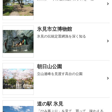
氷見市立博物館
氷見の伝統定置網漁を深く知る
朝日山公園
立山連峰を見渡す高台の公園
道の駅 氷見
「ひみ寒ぶり」を見て、買って、味わえる