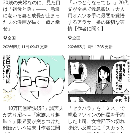
30歳の夫婦なのに、見た目
「いつどうなっても…」70代
は「祖母と孫」――。急激
父が全裸で救急搬送→大人
に老いる妻と成長が止まっ
用オムツを手に最悪を覚悟
た夫の漫画が描く「歳と幸
するアラサー娘の痛切な実
せ」
情【作者に聞く】
全国
全国
2026年5月11日 09:43 更新
2026年5月10日 17:35 更新
「10万円無断決済!?」誠実夫
「セクハラ」を「ミス」で
が釣り沼へ→「家族より趣
撃退？ツインの部屋を予約
味？」限界妻が突きつけた
した上司、女性部下の切れ
離婚という結末【作者に聞
味鋭い反撃にに「スカッと