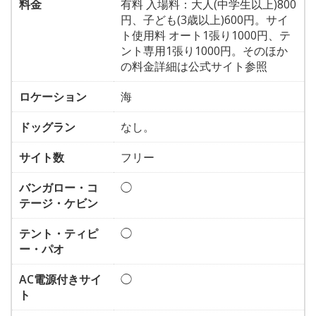
料金
有料 入場料：大人(中学生以上)800
円、子ども(3歳以上)600円。サイ
ト使用料 オート1張り1000円、テ
ント専用1張り1000円。そのほか
の料金詳細は公式サイト参照
ロケーション
海
ドッグラン
なし。
サイト数
フリー
バンガロー・コ
◯
テージ・ケビン
テント・ティピ
◯
ー・パオ
AC電源付きサイ
◯
ト