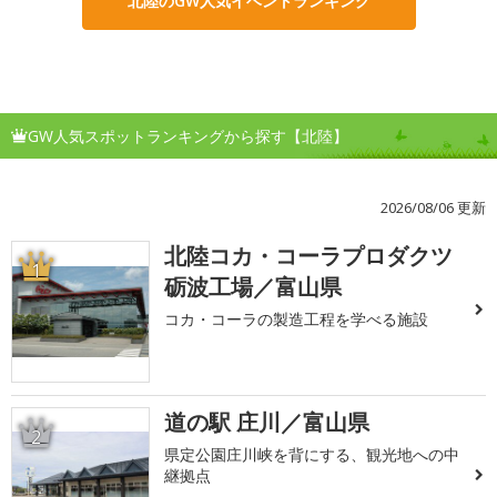
北陸のGW人気イベントランキング
GW人気スポットランキングから探す【北陸】
2026/08/06 更新
北陸コカ・コーラプロダクツ
1
砺波工場／富山県
コカ・コーラの製造工程を学べる施設
道の駅 庄川／富山県
2
県定公園庄川峡を背にする、観光地への中
継拠点