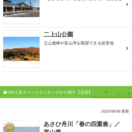
二上山公園
立山連峰や富山湾を眺望できる絶景地
GW人気イベントランキングから探す【北陸】
2026/08/06 更新
あさひ舟川「春の四重奏」／
1