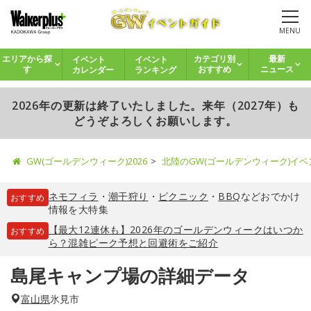
MENU
イベント
イベント
エリアから探
カテゴリ別
最新
カレンダー
ランキング
す
おすすめ
ニュース
2026年の更新は終了いたしました。来年（2027年）も
どうぞよろしくお願いします。
GW(ゴールデンウィーク)2026
北陸のGW(ゴールデンウィーク)イ
ネモフィラ
・
潮干狩り
・
ピクニック
・
BBQ
などおでかけ
おすすめ
情報を大特集
【最大12連休も】2026年のゴールデンウィークはいつか
おすすめ
ら？混雑ピーク予想と回避術をご紹介
島尾キャンプ場の詳細データ
富山県
氷見市