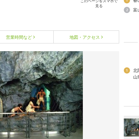
春
1
このページをスマホで
見る
富
2
営業時間など
地図・アクセス
北
1
山