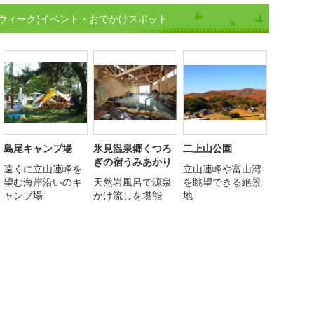
ウィーク)イベント・おでかけスポット
島尾キャンプ場
氷見温泉郷くつろ
二上山公園
ぎの宿うみあかり
遠くに立山連峰を
立山連峰や富山湾
望む海岸沿いのキ
天然岩風呂で源泉
を眺望できる絶景
ャンプ場
かけ流しを堪能
地