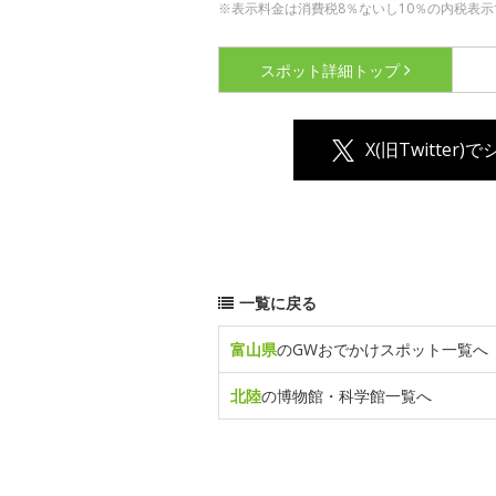
※表示料金は消費税8％ないし10％の内税表示
スポット詳細
トップ
X(旧Twitter)
一覧に戻る
富山県
のGWおでかけスポット一覧へ
北陸
の博物館・科学館一覧へ