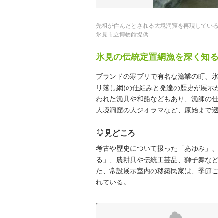
先祖が住んだとされる大境洞窟を再現してい
氷見市立博物館提供
氷見の伝統定置網漁を深く知
ブランドの寒ブリで有名な漁業の町、氷
リ落し網)の仕組みと発達の歴史が展示
われた漁具や和船などもあり、漁師の
大境洞窟の大ジオラマなど、原始まで
見どころ
考古や歴史について扱った「あゆみ」
る」、農耕具や伝統工芸品、獅子舞など
た、常設展示室内の移築民家は、季節
れている。