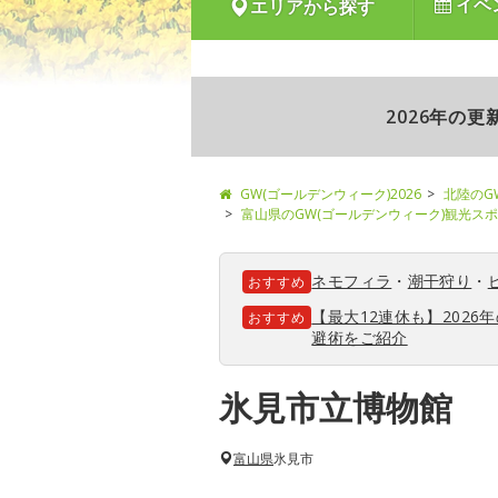
イベ
エリアから探す
2026年の
GW(ゴールデンウィーク)2026
北陸のG
富山県のGW(ゴールデンウィーク)観光ス
ネモフィラ
・
潮干狩り
・
おすすめ
【最大12連休も】202
おすすめ
避術をご紹介
氷見市立博物館
富山県
氷見市