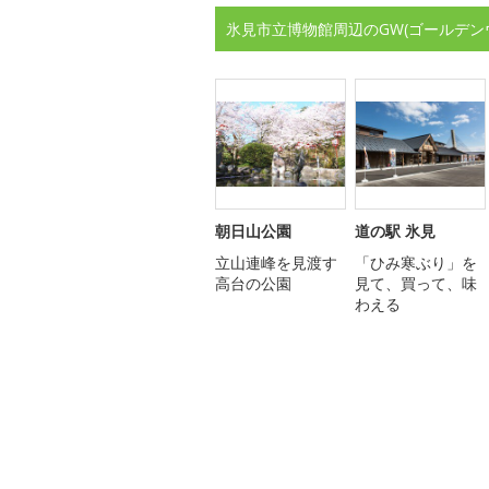
氷見市立博物館周辺のGW(ゴールデン
朝日山公園
道の駅 氷見
立山連峰を見渡す
「ひみ寒ぶり」を
高台の公園
見て、買って、味
わえる