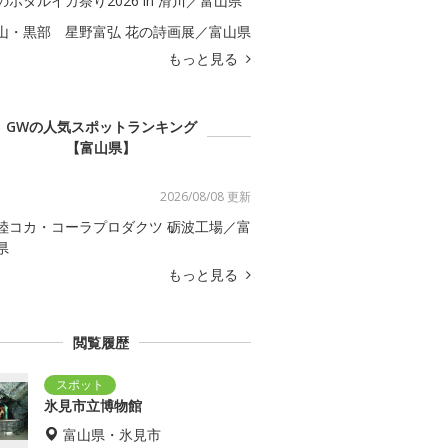
のホタルイカ祭り2026 in 滑川／富山県
山・黒部 星野富弘 花の詩画展／富山県
もっと見る
GWの人気スポットランキング
【富山県】
2026/08/08 更新
陸コカ・コーラプロダクツ 砺波工場／富
県
もっと見る
閲覧履歴
氷見市立博物館
富山県・氷見市