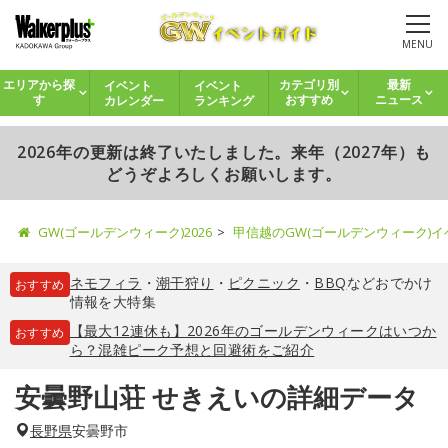
MENU
イベント
イベント
エリアから探
カテゴリ別
最新
カレンダー
ランキング
す
おすすめ
ニュース
2026年の更新は終了いたしました。来年（2027年）も
どうぞよろしくお願いします。
GW(ゴールデンウィーク)2026
甲信越のGW(ゴールデンウィーク)
ネモフィラ
・
潮干狩り
・
ピクニック
・
BBQ
などおでかけ
おすすめ
情報を大特集
【最大12連休も】2026年のゴールデンウィークはいつか
おすすめ
ら？混雑ピーク予想と回避術をご紹介
安曇野山荘 せきえいの詳細データ
長野県
安曇野市