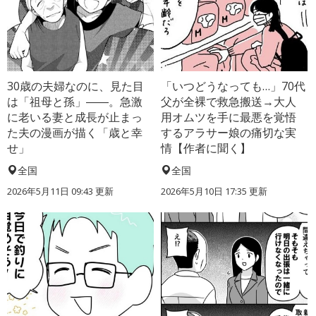
30歳の夫婦なのに、見た目
「いつどうなっても…」70代
は「祖母と孫」――。急激
父が全裸で救急搬送→大人
に老いる妻と成長が止まっ
用オムツを手に最悪を覚悟
た夫の漫画が描く「歳と幸
するアラサー娘の痛切な実
せ」
情【作者に聞く】
全国
全国
2026年5月11日 09:43 更新
2026年5月10日 17:35 更新