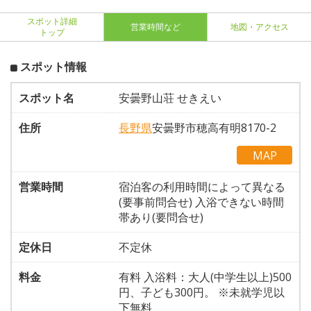
スポット詳細
営業時間など
地図・アクセス
トップ
スポット情報
スポット名
安曇野山荘 せきえい
住所
長野県
安曇野市穂高有明8170-2
MAP
営業時間
宿泊客の利用時間によって異なる
(要事前問合せ) 入浴できない時間
帯あり(要問合せ)
定休日
不定休
料金
有料 入浴料：大人(中学生以上)500
円、子ども300円。 ※未就学児以
下無料