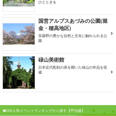
ひとときを
国営アルプスあづみの公園(堀
金・穂高地区)
安曇野の豊かな自然と文化に触れられる公
園
碌山美術館
日本近代彫刻の扉を開いた碌山の作品を収
蔵
GW人気イベントランキングから探す【甲信越】