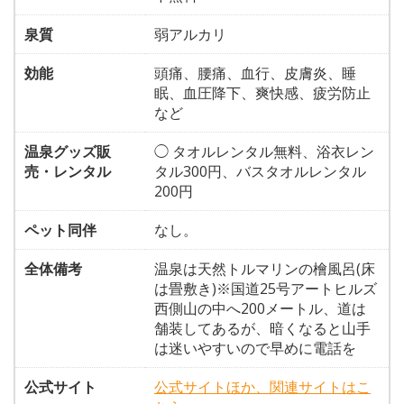
泉質
弱アルカリ
効能
頭痛、腰痛、血行、皮膚炎、睡
眠、血圧降下、爽快感、疲労防止
など
温泉グッズ販
◯ タオルレンタル無料、浴衣レン
売・レンタル
タル300円、バスタオルレンタル
200円
ペット同伴
なし。
全体備考
温泉は天然トルマリンの檜風呂(床
は畳敷き)※国道25号アートヒルズ
西側山の中へ200メートル、道は
舗装してあるが、暗くなると山手
は迷いやすいので早めに電話を
公式サイト
公式サイトほか、関連サイトはこ