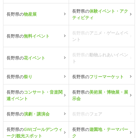
長野県の
体験イベント・アク
長野県の
物産展
ティビティ
長野県の
アニメ・ゲームイベ
長野県の
無料イベント
ント
長野県の
動物ふれあいイベン
長野県の
花イベント
ト
長野県の
祭り
長野県の
フリーマーケット
長野県の
コンサート・音楽関
長野県の
美術展・博物展・展
連イベント
示会
長野県の
演劇・講演会
長野県の
フェア
長野県の
GW(ゴールデンウィ
長野県の
遊園地・テーマパー
ーク)観光スポット
ク