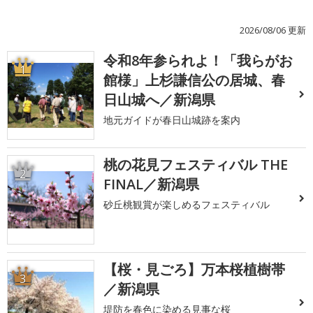
2026/08/06 更新
令和8年参られよ！「我らがお
1
館様」上杉謙信公の居城、春
日山城へ／新潟県
地元ガイドが春日山城跡を案内
桃の花見フェスティバル THE
2
FINAL／新潟県
砂丘桃観賞が楽しめるフェスティバル
【桜・見ごろ】万本桜植樹帯
3
／新潟県
堤防を春色に染める見事な桜