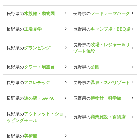
長野県の
水族館・動物園
長野県の
フードテーマパーク
長野県の
工場見学
長野県の
キャンプ場・BBQ場
長野県の
牧場・レジャー＆リ
長野県の
グランピング
ゾート施設
長野県の
タワー・展望台
長野県の
公園
長野県の
アスレチック
長野県の
温泉・スパリゾート
長野県の
道の駅・SA/PA
長野県の
博物館・科学館
長野県の
アウトレット・ショ
長野県の
商業施設・百貨店
ッピングモール
長野県の
美術館