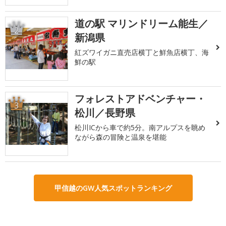
道の駅 マリンドリーム能生／
2
新潟県
紅ズワイガニ直売店横丁と鮮魚店横丁、海
鮮の駅
フォレストアドベンチャー・
3
松川／長野県
松川ICから車で約5分。南アルプスを眺め
ながら森の冒険と温泉を堪能
甲信越のGW人気スポットランキング