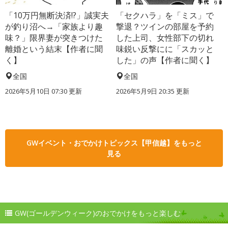
「10万円無断決済!?」誠実夫
「セクハラ」を「ミス」で
が釣り沼へ→「家族より趣
撃退？ツインの部屋を予約
味？」限界妻が突きつけた
した上司、女性部下の切れ
離婚という結末【作者に聞
味鋭い反撃にに「スカッと
く】
した」の声【作者に聞く】
全国
全国
2026年5月10日 07:30 更新
2026年5月9日 20:35 更新
GWイベント・おでかけトピックス【甲信越】をもっと
見る
GW(ゴールデンウィーク)のおでかけをもっと楽しむ