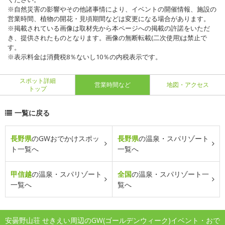
※自然災害の影響やその他諸事情により、イベントの開催情報、施設の
営業時間、植物の開花・見頃期間などは変更になる場合があります。
※掲載されている画像は取材先から本ページへの掲載の許諾をいただ
き、提供されたものとなります。画像の無断転載(二次使用)は禁止で
す。
※表示料金は消費税8％ないし10％の内税表示です。
スポット詳細
営業時間など
地図・アクセス
トップ
一覧に戻る
長野県
のGWおでかけスポッ
長野県
の温泉・スパリゾート
ト一覧へ
一覧へ
甲信越
の温泉・スパリゾート
全国
の温泉・スパリゾート一
一覧へ
覧へ
安曇野山荘 せきえい周辺のGW(ゴールデンウィーク)イベント・おで