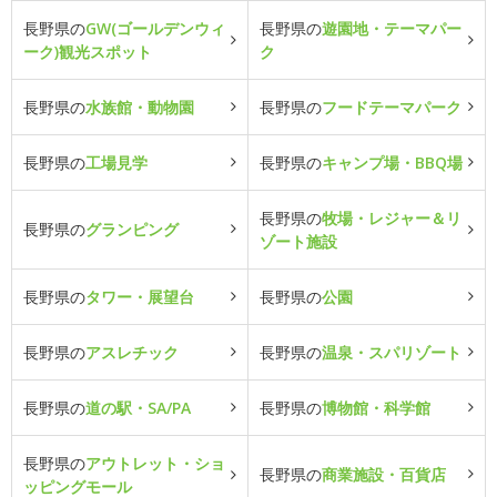
長野県の
GW(ゴールデンウィ
長野県の
遊園地・テーマパー
ーク)観光スポット
ク
長野県の
水族館・動物園
長野県の
フードテーマパーク
長野県の
工場見学
長野県の
キャンプ場・BBQ場
長野県の
牧場・レジャー＆リ
長野県の
グランピング
ゾート施設
長野県の
タワー・展望台
長野県の
公園
長野県の
アスレチック
長野県の
温泉・スパリゾート
長野県の
道の駅・SA/PA
長野県の
博物館・科学館
長野県の
アウトレット・ショ
長野県の
商業施設・百貨店
ッピングモール