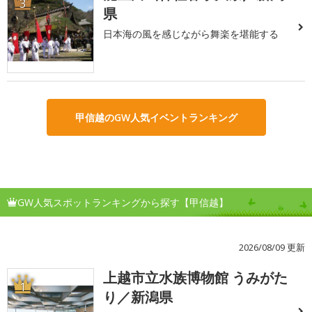
3
県
日本海の風を感じながら舞楽を堪能する
甲信越のGW人気イベントランキング
GW人気スポットランキングから探す【甲信越】
2026/08/09 更新
上越市立水族博物館 うみがた
1
り／新潟県