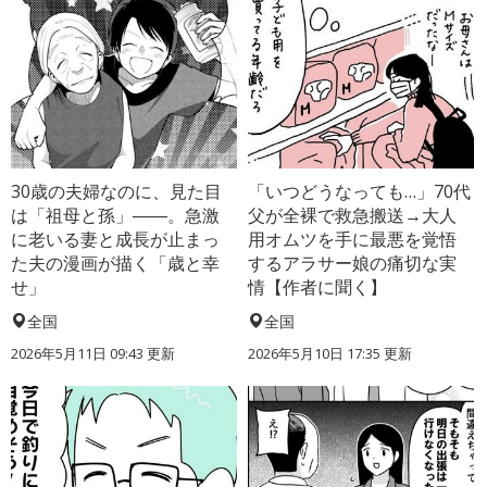
30歳の夫婦なのに、見た目
「いつどうなっても…」70代
は「祖母と孫」――。急激
父が全裸で救急搬送→大人
に老いる妻と成長が止まっ
用オムツを手に最悪を覚悟
た夫の漫画が描く「歳と幸
するアラサー娘の痛切な実
せ」
情【作者に聞く】
全国
全国
2026年5月11日 09:43 更新
2026年5月10日 17:35 更新