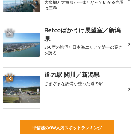
大水槽と大海原が一体となって広がる光景
は圧巻
Befcoばかうけ展望室／新潟
2
県
360度の眺望と日本海エリアで随一の高さ
を誇る
道の駅 関川／新潟県
3
さまざまな設備が整った道の駅
甲信越のGW人気スポットランキング