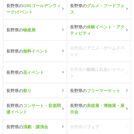
長野県の
GW(ゴールデンウィ
長野県の
グルメ・フードフェ
ーク)イベント
ス
長野県の
体験イベント・アク
長野県の
物産展
ティビティ
長野県の
アニメ・ゲームイベ
長野県の
無料イベント
ント
長野県の
動物ふれあいイベン
長野県の
花イベント
ト
長野県の
祭り
長野県の
フリーマーケット
長野県の
コンサート・音楽関
長野県の
美術展・博物展・展
連イベント
示会
長野県の
演劇・講演会
長野県の
フェア