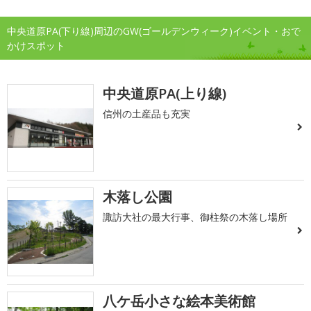
中央道原PA(下り線)周辺のGW(ゴールデンウィーク)イベント・おで
かけスポット
中央道原PA(上り線)
信州の土産品も充実
木落し公園
諏訪大社の最大行事、御柱祭の木落し場所
八ケ岳小さな絵本美術館