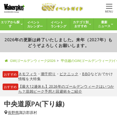
MENU
イベント
イベント
エリアから探
カテゴリ別
最新
カレンダー
ランキング
す
おすすめ
ニュース
2026年の更新は終了いたしました。来年（2027年）も
どうぞよろしくお願いします。
GW(ゴールデンウィーク)2026
甲信越のGW(ゴールデンウィーク)
ネモフィラ
・
潮干狩り
・
ピクニック
・
BBQ
などおでかけ
おすすめ
情報を大特集
【最大12連休も】2026年のゴールデンウィークはいつか
おすすめ
ら？混雑ピーク予想と回避術をご紹介
中央道原PA(下り線)
長野県
諏訪郡原村