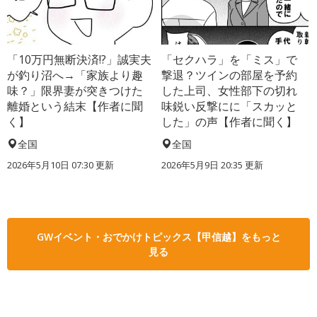
「10万円無断決済!?」誠実夫
「セクハラ」を「ミス」で
が釣り沼へ→「家族より趣
撃退？ツインの部屋を予約
味？」限界妻が突きつけた
した上司、女性部下の切れ
離婚という結末【作者に聞
味鋭い反撃にに「スカッと
く】
した」の声【作者に聞く】
全国
全国
2026年5月10日 07:30 更新
2026年5月9日 20:35 更新
GWイベント・おでかけトピックス【甲信越】をもっと
見る