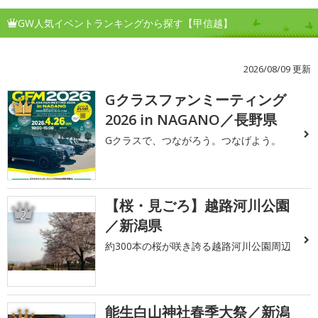
GW人気イベントランキングから探す【甲信越】
2026/08/09 更新
Gクラスファンミーティング
1
2026 in NAGANO／長野県
Gクラスで、つながろう。つなげよう。
【桜・見ごろ】越路河川公園
2
／新潟県
約300本の桜が咲き誇る越路河川公園周辺
能生白山神社春季大祭／新潟