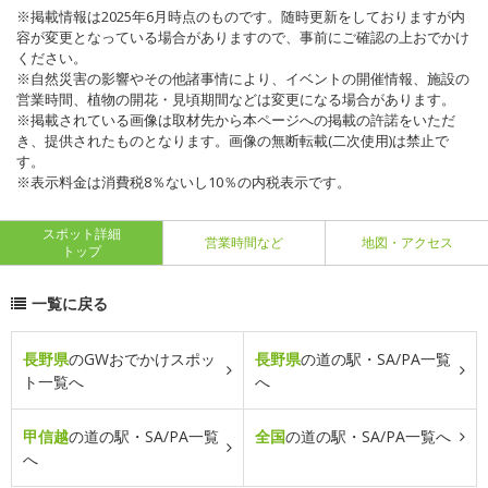
※掲載情報は2025年6月時点のものです。随時更新をしておりますが内
容が変更となっている場合がありますので、事前にご確認の上おでかけ
ください。
※自然災害の影響やその他諸事情により、イベントの開催情報、施設の
営業時間、植物の開花・見頃期間などは変更になる場合があります。
※掲載されている画像は取材先から本ページへの掲載の許諾をいただ
き、提供されたものとなります。画像の無断転載(二次使用)は禁止で
す。
※表示料金は消費税8％ないし10％の内税表示です。
スポット詳細
営業時間など
地図・アクセス
トップ
一覧に戻る
長野県
のGWおでかけスポッ
長野県
の道の駅・SA/PA一覧
ト一覧へ
へ
甲信越
の道の駅・SA/PA一覧
全国
の道の駅・SA/PA一覧へ
へ