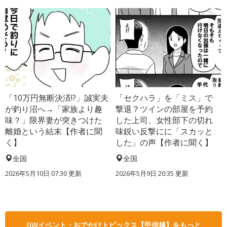
「10万円無断決済!?」誠実夫
「セクハラ」を「ミス」で
が釣り沼へ→「家族より趣
撃退？ツインの部屋を予約
味？」限界妻が突きつけた
した上司、女性部下の切れ
離婚という結末【作者に聞
味鋭い反撃にに「スカッと
く】
した」の声【作者に聞く】
全国
全国
2026年5月10日 07:30 更新
2026年5月9日 20:35 更新
GWイベント・おでかけトピックス【甲信越】をもっと