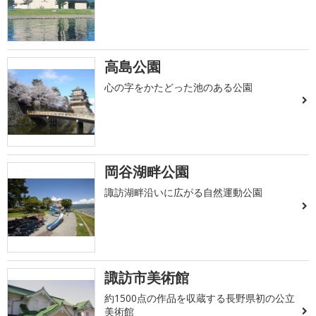
高島公園
心の字をかたどった池のある公園
岡谷湖畔公園
諏訪湖畔沿いに広がる自然運動公園
諏訪市美術館
約1500点の作品を収蔵する長野県初の公立
美術館