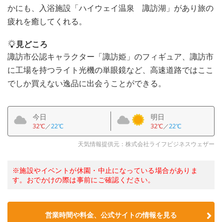
かにも、入浴施設「ハイウェイ温泉 諏訪湖」があり旅の
疲れを癒してくれる。
見どころ
諏訪市公認キャラクター「諏訪姫」のフィギュア、諏訪市
に工場を持つライト光機の単眼鏡など、高速道路ではここ
でしか買えない逸品に出会うことができる。
今日
明日
32℃
／
22℃
32℃
／
22℃
天気情報提供元：株式会社ライフビジネスウェザー
※施設やイベントが休園・中止になっている場合がありま
す。おでかけの際は事前にご確認ください。
営業時間や料金、公式サイトの情報を見る