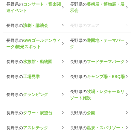
長野県の
コンサート・音楽関
長野県の
美術展・博物展・展
連イベント
示会
長野県の
演劇・講演会
長野県の
フェア
長野県の
GW(ゴールデンウィ
長野県の
遊園地・テーマパー
ーク)観光スポット
ク
長野県の
水族館・動物園
長野県の
フードテーマパーク
長野県の
工場見学
長野県の
キャンプ場・BBQ場
長野県の
牧場・レジャー＆リ
長野県の
グランピング
ゾート施設
長野県の
タワー・展望台
長野県の
公園
長野県の
アスレチック
長野県の
温泉・スパリゾート