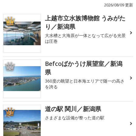
2026/08/09 更新
上越市立水族博物館 うみがた
1
り／新潟県
大水槽と大海原が一体となって広がる光景
は圧巻
Befcoばかうけ展望室／新潟
2
県
360度の眺望と日本海エリアで随一の高さ
を誇る
道の駅 関川／新潟県
3
さまざまな設備が整った道の駅