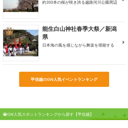
約300本の桜が咲き誇る越路河川公園周辺
能生白山神社春季大祭／新潟
3
県
日本海の風を感じながら舞楽を堪能する
甲信越のGW人気イベントランキング
GW人気スポットランキングから探す【甲信越】