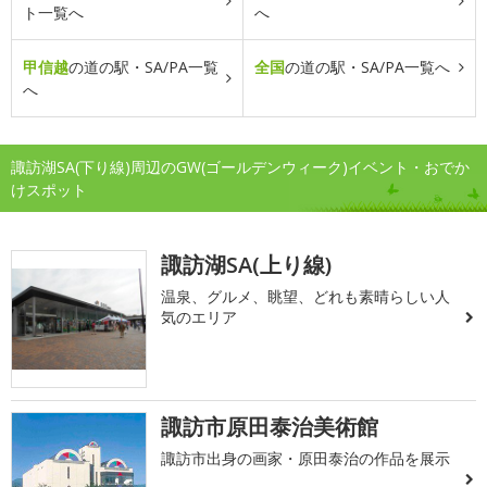
ト一覧へ
へ
甲信越
の道の駅・SA/PA一覧
全国
の道の駅・SA/PA一覧へ
へ
諏訪湖SA(下り線)周辺のGW(ゴールデンウィーク)イベント・おでか
けスポット
諏訪湖SA(上り線)
温泉、グルメ、眺望、どれも素晴らしい人
気のエリア
諏訪市原田泰治美術館
諏訪市出身の画家・原田泰治の作品を展示