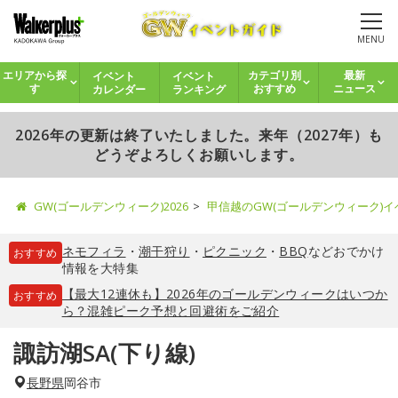
MENU
イベント
イベント
エリアから探
カテゴリ別
最新
カレンダー
ランキング
す
おすすめ
ニュース
2026年の更新は終了いたしました。来年（2027年）も
どうぞよろしくお願いします。
GW(ゴールデンウィーク)2026
甲信越のGW(ゴールデンウィーク)
ネモフィラ
・
潮干狩り
・
ピクニック
・
BBQ
などおでかけ
おすすめ
情報を大特集
【最大12連休も】2026年のゴールデンウィークはいつか
おすすめ
ら？混雑ピーク予想と回避術をご紹介
諏訪湖SA(下り線)
長野県
岡谷市