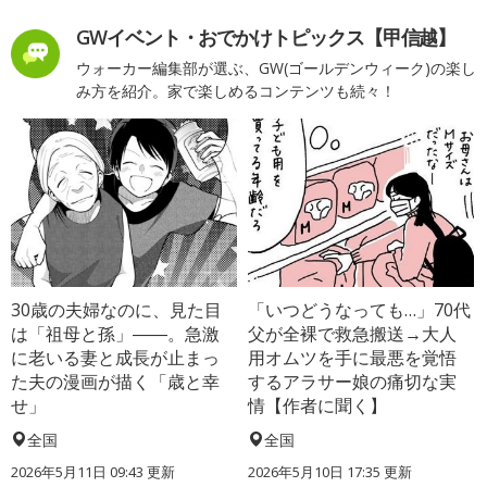
GWイベント・おでかけトピックス【甲信越】
ウォーカー編集部が選ぶ、GW(ゴールデンウィーク)の楽し
み方を紹介。家で楽しめるコンテンツも続々！
30歳の夫婦なのに、見た目
「いつどうなっても…」70代
は「祖母と孫」――。急激
父が全裸で救急搬送→大人
に老いる妻と成長が止まっ
用オムツを手に最悪を覚悟
た夫の漫画が描く「歳と幸
するアラサー娘の痛切な実
せ」
情【作者に聞く】
全国
全国
2026年5月11日 09:43 更新
2026年5月10日 17:35 更新