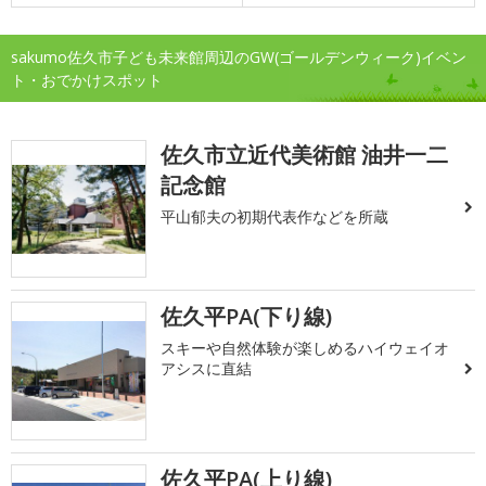
sakumo佐久市子ども未来館周辺のGW(ゴールデンウィーク)イベン
ト・おでかけスポット
佐久市立近代美術館 油井一二
記念館
平山郁夫の初期代表作などを所蔵
佐久平PA(下り線)
スキーや自然体験が楽しめるハイウェイオ
アシスに直結
佐久平PA(上り線)