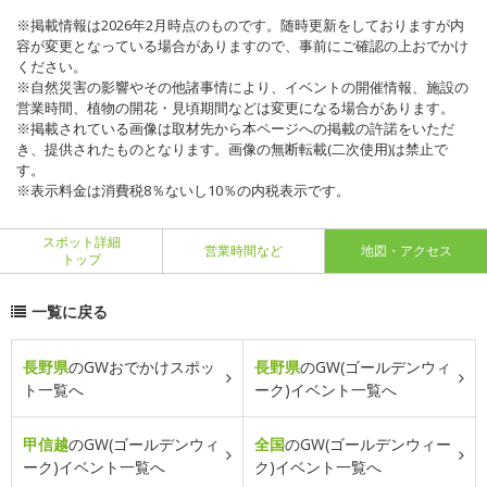
※掲載情報は2026年2月時点のものです。随時更新をしておりますが内
容が変更となっている場合がありますので、事前にご確認の上おでかけ
ください。
※自然災害の影響やその他諸事情により、イベントの開催情報、施設の
営業時間、植物の開花・見頃期間などは変更になる場合があります。
※掲載されている画像は取材先から本ページへの掲載の許諾をいただ
き、提供されたものとなります。画像の無断転載(二次使用)は禁止で
す。
※表示料金は消費税8％ないし10％の内税表示です。
スポット詳細
営業時間など
地図・アクセス
トップ
一覧に戻る
長野県
のGWおでかけスポッ
長野県
のGW(ゴールデンウィ
ト一覧へ
ーク)イベント一覧へ
甲信越
のGW(ゴールデンウィ
全国
のGW(ゴールデンウィー
ーク)イベント一覧へ
ク)イベント一覧へ