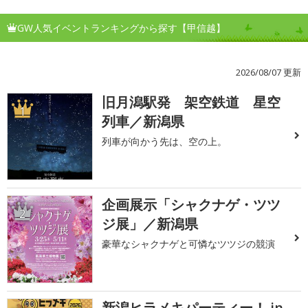
GW人気イベントランキングから探す【甲信越】
2026/08/07 更新
旧月潟駅発 架空鉄道 星空
1
列車／新潟県
列車が向かう先は、空の上。
企画展示「シャクナゲ・ツツ
2
ジ展」／新潟県
豪華なシャクナゲと可憐なツツジの競演
新潟ヒラメキパーティー！ in