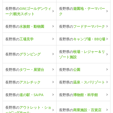
長野県の
GW(ゴールデンウィ
長野県の
遊園地・テーマパー
ーク)観光スポット
ク
長野県の
水族館・動物園
長野県の
フードテーマパーク
長野県の
工場見学
長野県の
キャンプ場・BBQ場
長野県の
牧場・レジャー＆リ
長野県の
グランピング
ゾート施設
長野県の
タワー・展望台
長野県の
公園
長野県の
アスレチック
長野県の
温泉・スパリゾート
長野県の
道の駅・SA/PA
長野県の
博物館・科学館
長野県の
アウトレット・ショ
長野県の
商業施設・百貨店
ッピングモール