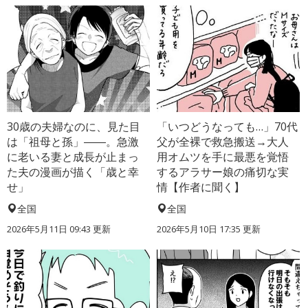
30歳の夫婦なのに、見た目
「いつどうなっても…」70代
は「祖母と孫」――。急激
父が全裸で救急搬送→大人
に老いる妻と成長が止まっ
用オムツを手に最悪を覚悟
た夫の漫画が描く「歳と幸
するアラサー娘の痛切な実
せ」
情【作者に聞く】
全国
全国
2026年5月11日 09:43 更新
2026年5月10日 17:35 更新