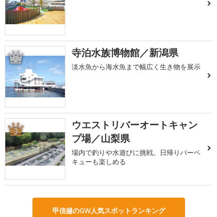
寺泊水族博物館／新潟県
2
淡水魚から海水魚まで幅広く生き物を展示
ウエストリバーオートキャン
3
プ場／山梨県
場内で釣りや水遊びに挑戦。日帰りバーベ
キューも楽しめる
甲信越のGW人気スポットランキング