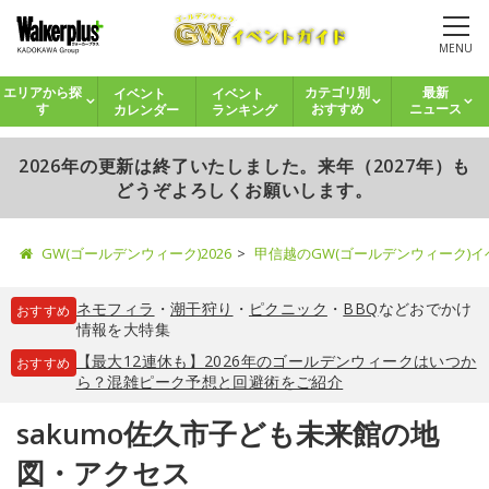
MENU
イベント
イベント
エリアから探
カテゴリ別
最新
カレンダー
ランキング
す
おすすめ
ニュース
2026年の更新は終了いたしました。来年（2027年）も
どうぞよろしくお願いします。
GW(ゴールデンウィーク)2026
甲信越のGW(ゴールデンウィーク)
ネモフィラ
・
潮干狩り
・
ピクニック
・
BBQ
などおでかけ
おすすめ
情報を大特集
【最大12連休も】2026年のゴールデンウィークはいつか
おすすめ
ら？混雑ピーク予想と回避術をご紹介
sakumo佐久市子ども未来館の地
図・アクセス