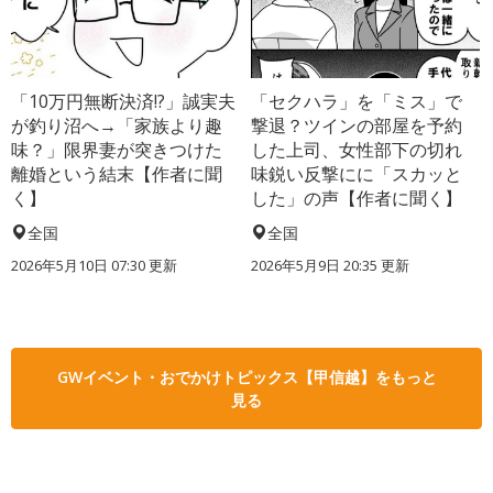
「10万円無断決済!?」誠実夫
「セクハラ」を「ミス」で
が釣り沼へ→「家族より趣
撃退？ツインの部屋を予約
味？」限界妻が突きつけた
した上司、女性部下の切れ
離婚という結末【作者に聞
味鋭い反撃にに「スカッと
く】
した」の声【作者に聞く】
全国
全国
2026年5月10日 07:30 更新
2026年5月9日 20:35 更新
GWイベント・おでかけトピックス【甲信越】をもっと
見る