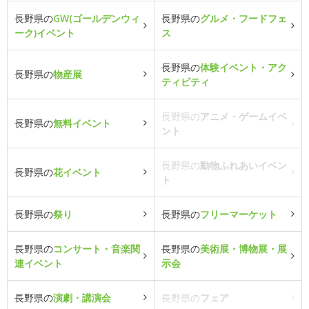
長野県の
GW(ゴールデンウィ
長野県の
グルメ・フードフェ
ーク)イベント
ス
長野県の
体験イベント・アク
長野県の
物産展
ティビティ
長野県の
アニメ・ゲームイベ
長野県の
無料イベント
ント
長野県の
動物ふれあいイベン
長野県の
花イベント
ト
長野県の
祭り
長野県の
フリーマーケット
長野県の
コンサート・音楽関
長野県の
美術展・博物展・展
連イベント
示会
長野県の
演劇・講演会
長野県の
フェア