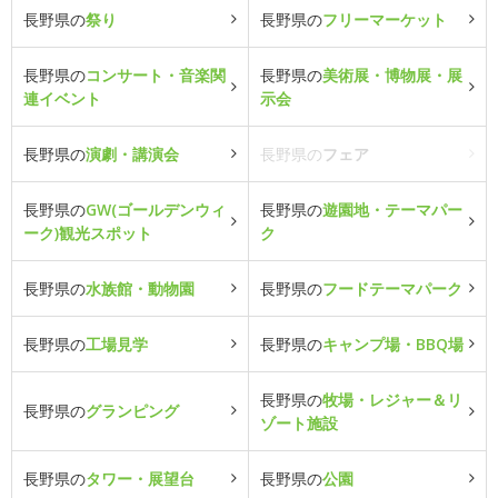
長野県の
祭り
長野県の
フリーマーケット
長野県の
コンサート・音楽関
長野県の
美術展・博物展・展
連イベント
示会
長野県の
演劇・講演会
長野県の
フェア
長野県の
GW(ゴールデンウィ
長野県の
遊園地・テーマパー
ーク)観光スポット
ク
長野県の
水族館・動物園
長野県の
フードテーマパーク
長野県の
工場見学
長野県の
キャンプ場・BBQ場
長野県の
牧場・レジャー＆リ
長野県の
グランピング
ゾート施設
長野県の
タワー・展望台
長野県の
公園