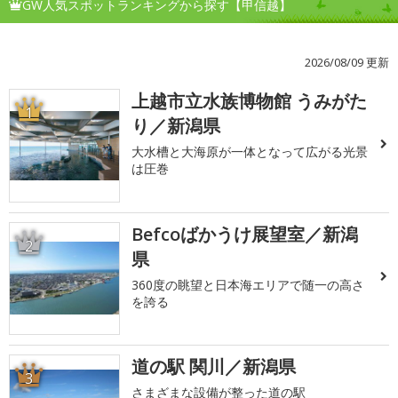
GW人気スポットランキングから探す【甲信越】
2026/08/09 更新
上越市立水族博物館 うみがた
1
り／新潟県
大水槽と大海原が一体となって広がる光景
は圧巻
Befcoばかうけ展望室／新潟
2
県
360度の眺望と日本海エリアで随一の高さ
を誇る
道の駅 関川／新潟県
3
さまざまな設備が整った道の駅