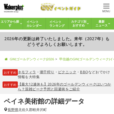
MENU
イベント
イベント
エリアから探
カテゴリ別
最新
カレンダー
ランキング
す
おすすめ
ニュース
2026年の更新は終了いたしました。来年（2027年）も
どうぞよろしくお願いします。
GW(ゴールデンウィーク)2026
甲信越のGW(ゴールデンウィーク)
ネモフィラ
・
潮干狩り
・
ピクニック
・
BBQ
などおでかけ
おすすめ
情報を大特集
【最大12連休も】2026年のゴールデンウィークはいつか
おすすめ
ら？混雑ピーク予想と回避術をご紹介
ペイネ美術館の詳細データ
長野県
北佐久郡軽井沢町