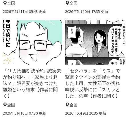
全国
全国
2026年5月11日 09:43 更新
2026年5月10日 17:35 更新
「10万円無断決済!?」誠実夫
「セクハラ」を「ミス」で
が釣り沼へ→「家族より趣
撃退？ツインの部屋を予約
味？」限界妻が突きつけた
した上司、女性部下の切れ
離婚という結末【作者に聞
味鋭い反撃にに「スカッと
く】
した」の声【作者に聞く】
全国
全国
2026年5月10日 07:30 更新
2026年5月9日 20:35 更新