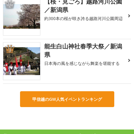
【桜・見ごろ】越路河川公園
2
／新潟県
約300本の桜が咲き誇る越路河川公園周辺
能生白山神社春季大祭／新潟
3
県
日本海の風を感じながら舞楽を堪能する
甲信越のGW人気イベントランキング