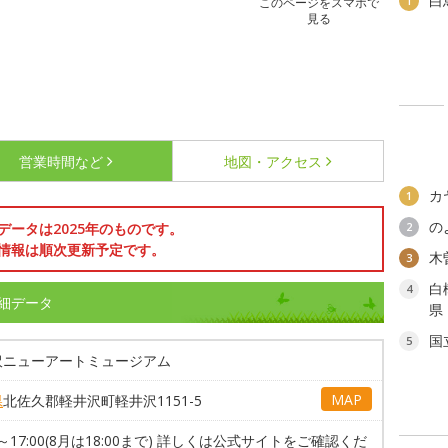
白
1
このページをスマホで
見る
営業時間など
地図・アクセス
カ
1
の
データは2025年のものです。
2
情報は順次更新予定です。
木
3
白
4
細データ
県
国
5
沢ニューアートミュージアム
MAP
県
北佐久郡軽井沢町軽井沢1151-5
00～17:00(8月は18:00まで) 詳しくは公式サイトをご確認くだ