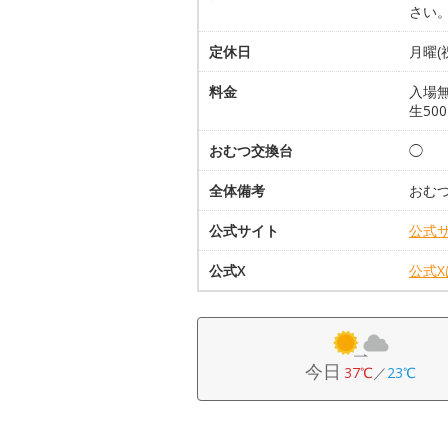
さい
定休日
月曜(
料金
入場無
生50
おむつ交換台
◯
全体備考
おむ
公式サイト
公式
公式X
公式
今日
37℃
／
23℃