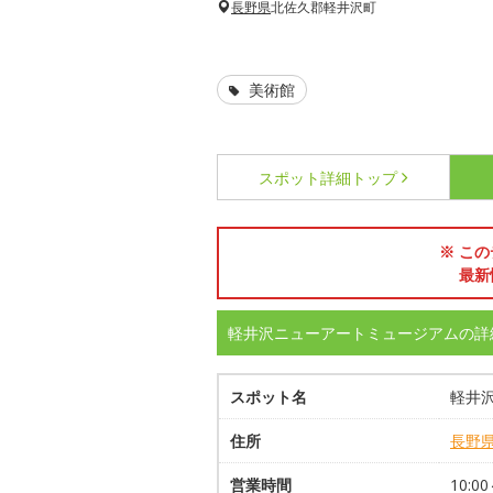
長野県
北佐久郡軽井沢町
美術館
スポット詳細
トップ
※ この
最新
軽井沢ニューアートミュージアムの詳
スポット名
軽井
住所
長野
営業時間
10: