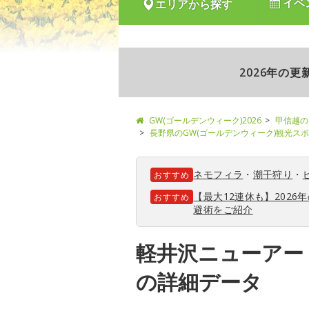
イベ
エリアから探す
2026年の
GW(ゴールデンウィーク)2026
甲信越の
長野県のGW(ゴールデンウィーク)観光ス
ネモフィラ
・
潮干狩り
・
おすすめ
【最大12連休も】202
おすすめ
避術をご紹介
軽井沢ニューアー
の詳細データ