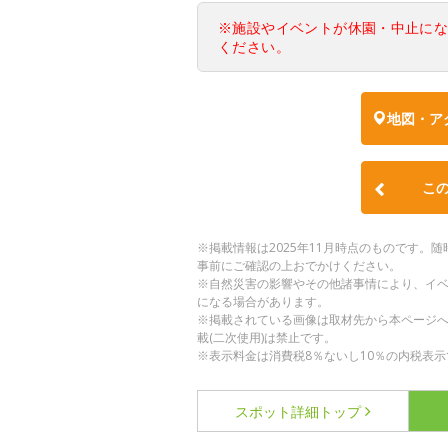
※施設やイベントが休園・中止に
ください。
地図・ア
こ
※掲載情報は2025年11月時点のものです
事前にご確認の上おでかけください。
※自然災害の影響やその他諸事情により、イ
になる場合があります。
※掲載されている画像は取材先から本ページ
載(二次使用)は禁止です。
※表示料金は消費税8％ないし10％の内税表示
スポット詳細
トップ