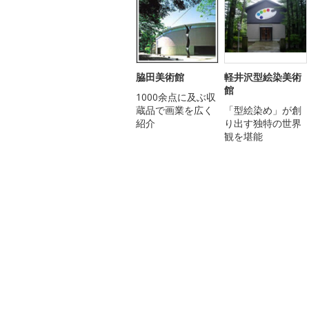
脇田美術館
軽井沢型絵染美術
館
1000余点に及ぶ収
蔵品で画業を広く
「型絵染め」が創
紹介
り出す独特の世界
観を堪能