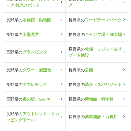
ーク)観光スポット
ク
長野県の
水族館・動物園
長野県の
フードテーマパーク
長野県の
工場見学
長野県の
キャンプ場・BBQ場
長野県の
牧場・レジャー＆リ
長野県の
グランピング
ゾート施設
長野県の
タワー・展望台
長野県の
公園
長野県の
アスレチック
長野県の
温泉・スパリゾート
長野県の
道の駅・SA/PA
長野県の
博物館・科学館
長野県の
アウトレット・ショ
長野県の
商業施設・百貨店
ッピングモール