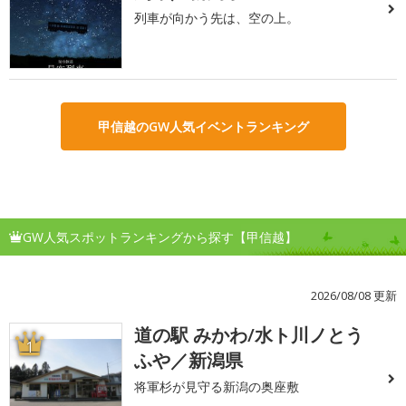
列車が向かう先は、空の上。
甲信越のGW人気イベントランキング
GW人気スポットランキングから探す【甲信越】
2026/08/08 更新
道の駅 みかわ/水ト川ノとう
1
ふや／新潟県
将軍杉が見守る新潟の奥座敷