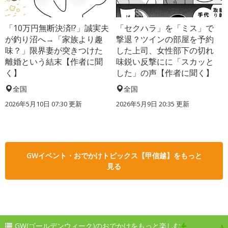
「10万円無断決済!?」誠実夫
「セクハラ」を「ミス」で
が釣り沼へ→「家族より趣
撃退？ツインの部屋を予約
味？」限界妻が突きつけた
した上司、女性部下の切れ
離婚という結末【作者に聞
味鋭い反撃にに「スカッと
く】
した」の声【作者に聞く】
全国
全国
2026年5月10日 07:30 更新
2026年5月9日 20:35 更新
GWイベント・おでかけトピックス【甲信越】をもっと
見る
GW(ゴールデンウィーク)のおでかけをもっと楽しむ