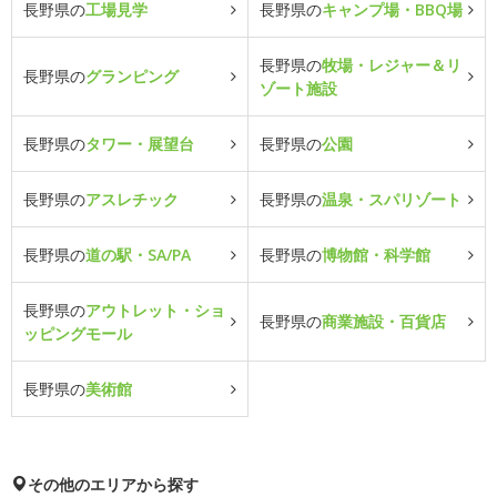
長野県の
工場見学
長野県の
キャンプ場・BBQ場
長野県の
牧場・レジャー＆リ
長野県の
グランピング
ゾート施設
長野県の
タワー・展望台
長野県の
公園
長野県の
アスレチック
長野県の
温泉・スパリゾート
長野県の
道の駅・SA/PA
長野県の
博物館・科学館
長野県の
アウトレット・ショ
長野県の
商業施設・百貨店
ッピングモール
長野県の
美術館
その他のエリアから探す