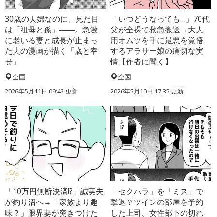
30歳の夫婦なのに、見た目
「いつどうなっても…」70代
は「祖母と孫」――。急激
父が全裸で救急搬送→大人
に老いる妻と成長が止まっ
用オムツを手に最悪を覚悟
た夫の漫画が描く「歳と幸
するアラサー娘の痛切な実
せ」
情【作者に聞く】
全国
全国
2026年5月11日 09:43 更新
2026年5月10日 17:35 更新
「10万円無断決済!?」誠実夫
「セクハラ」を「ミス」で
が釣り沼へ→「家族より趣
撃退？ツインの部屋を予約
味？」限界妻が突きつけた
した上司、女性部下の切れ