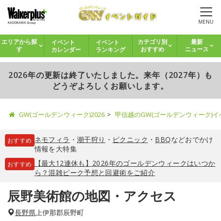
MENU
イベント
イベント
エリアから探
カテゴリ別
最新
カレンダー
ランキング
す
おすすめ
ニュース
2026年の更新は終了いたしました。来年（2027年）も
どうぞよろしくお願いします。
GW(ゴールデンウィーク)2026
甲信越のGW(ゴールデンウィーク)
ネモフィラ
・
潮干狩り
・
ピクニック
・
BBQ
などおでかけ
おすすめ
情報を大特集
【最大12連休も】2026年のゴールデンウィークはいつか
おすすめ
ら？混雑ピーク予想と回避術をご紹介
辰野美術館の地図・アクセス
長野県
上伊那郡辰野町