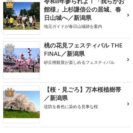
令和8年参られよ！「我らがお
1
館様」上杉謙信公の居城、春
日山城へ／新潟県
地元ガイドが春日山城跡を案内
桃の花見フェスティバル THE
2
FINAL／新潟県
砂丘桃観賞が楽しめるフェスティバル
【桜・見ごろ】万本桜植樹帯
3
／新潟県
堤防を春色に染める見事な桜