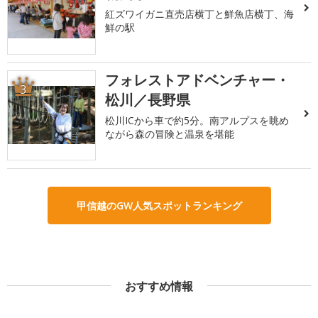
紅ズワイガニ直売店横丁と鮮魚店横丁、海
鮮の駅
フォレストアドベンチャー・
3
松川／長野県
松川ICから車で約5分。南アルプスを眺め
ながら森の冒険と温泉を堪能
甲信越のGW人気スポットランキング
おすすめ情報