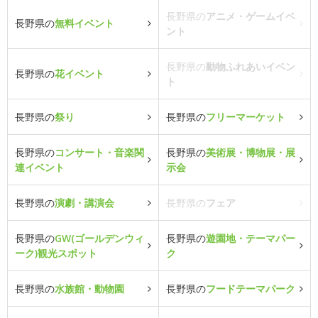
長野県の
アニメ・ゲームイベ
長野県の
無料イベント
ント
長野県の
動物ふれあいイベン
長野県の
花イベント
ト
長野県の
祭り
長野県の
フリーマーケット
長野県の
コンサート・音楽関
長野県の
美術展・博物展・展
連イベント
示会
長野県の
演劇・講演会
長野県の
フェア
長野県の
GW(ゴールデンウィ
長野県の
遊園地・テーマパー
ーク)観光スポット
ク
長野県の
水族館・動物園
長野県の
フードテーマパーク