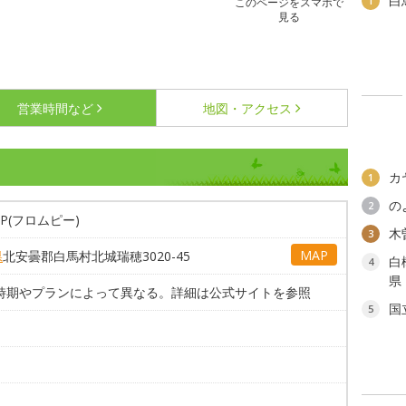
白
1
このページをスマホで
見る
営業時間など
地図・アクセス
カ
1
の
2
m P(フロムピー)
木
3
MAP
県
北安曇郡白馬村北城瑞穂3020-45
白
4
県
 時期やプランによって異なる。詳細は公式サイトを参照
国
5
。