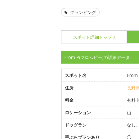
グランピング
スポット詳細
トップ
From P(フロムピー)の詳細データ
スポット名
Fro
住所
長野
料金
有料
ロケーション
山
ドッグラン
なし
手ぶらプランあり
◯