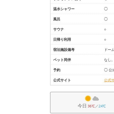
温水シャワー
◯
風呂
◯
サウナ
○
日帰り利用
○
宿泊施設備考
ドー
ペット同伴
なし
予約
◯ 
公式サイト
公式
今日
36℃
／
24℃