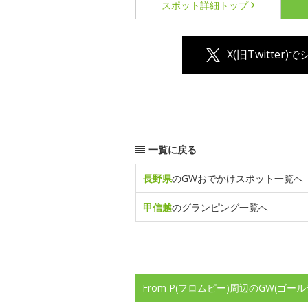
スポット詳細
トップ
X(旧Twitter)
一覧に戻る
長野県
のGWおでかけスポット一覧へ
甲信越
のグランピング一覧へ
From P(フロムピー)周辺のGW(