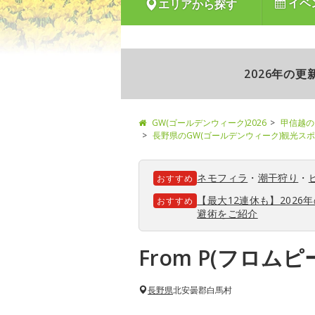
イベ
エリアから探す
2026年の
GW(ゴールデンウィーク)2026
甲信越の
長野県のGW(ゴールデンウィーク)観光ス
ネモフィラ
・
潮干狩り
・
おすすめ
【最大12連休も】202
おすすめ
避術をご紹介
From P(フロム
長野県
北安曇郡白馬村