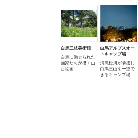
白馬三枝美術館
白馬アルプスオー
トキャンプ場
白馬に魅せられた
画家たちが描く山
清流松川が隣接し
岳絵画
白馬三山を一望で
きるキャンプ場