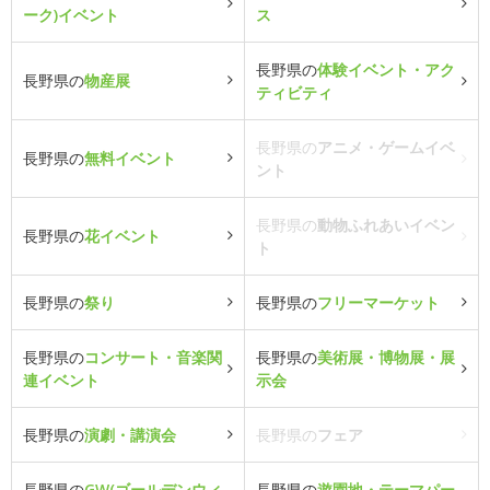
ーク)イベント
ス
長野県の
体験イベント・アク
長野県の
物産展
ティビティ
長野県の
アニメ・ゲームイベ
長野県の
無料イベント
ント
長野県の
動物ふれあいイベン
長野県の
花イベント
ト
長野県の
祭り
長野県の
フリーマーケット
長野県の
コンサート・音楽関
長野県の
美術展・博物展・展
連イベント
示会
長野県の
演劇・講演会
長野県の
フェア
長野県の
GW(ゴールデンウィ
長野県の
遊園地・テーマパー