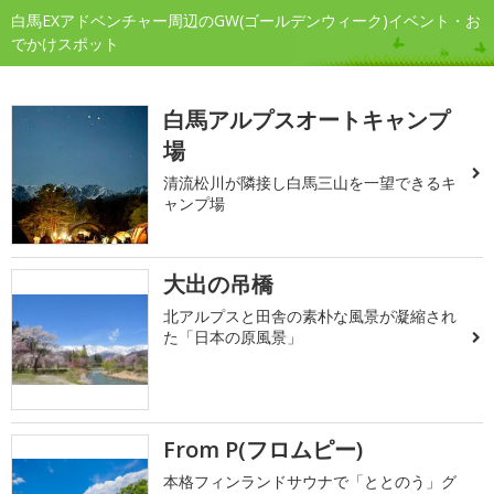
白馬EXアドベンチャー周辺のGW(ゴールデンウィーク)イベント・お
でかけスポット
白馬アルプスオートキャンプ
場
清流松川が隣接し白馬三山を一望できるキ
ャンプ場
大出の吊橋
北アルプスと田舎の素朴な風景が凝縮され
た「日本の原風景」
From P(フロムピー)
本格フィンランドサウナで「ととのう」グ