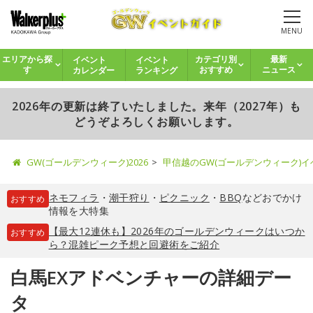
MENU
イベント
イベント
エリアから探
カテゴリ別
最新
カレンダー
ランキング
す
おすすめ
ニュース
2026年の更新は終了いたしました。来年（2027年）も
どうぞよろしくお願いします。
GW(ゴールデンウィーク)2026
甲信越のGW(ゴールデンウィーク)
ネモフィラ
・
潮干狩り
・
ピクニック
・
BBQ
などおでかけ
おすすめ
情報を大特集
【最大12連休も】2026年のゴールデンウィークはいつか
おすすめ
ら？混雑ピーク予想と回避術をご紹介
白馬EXアドベンチャーの詳細デー
タ