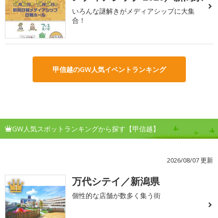
いろんな謎解きがメディアシップに大集
合！
甲信越のGW人気イベントランキング
GW人気スポットランキングから探す【甲信越】
2026/08/07 更新
万代シテイ／新潟県
1
個性的な店舗が数多く集う街