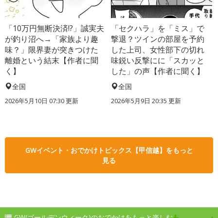
「10万円無断決済!?」誠実夫
「セクハラ」を「ミス」で
が釣り沼へ→「家族より趣
撃退？ツインの部屋を予約
味？」限界妻が突きつけた
した上司、女性部下の切れ
離婚という結末【作者に聞
味鋭い反撃にに「スカッと
く】
した」の声【作者に聞く】
全国
全国
2026年5月10日 07:30 更新
2026年5月9日 20:35 更新
GWイベント・おでかけトピックス【甲信越】をもっと
見る
GW(ゴールデンウィーク)のおでかけをもっと楽しむ