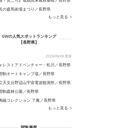
桜・見ごろ】成就院来鳳枝垂桜／長野県
民の森馬術場まつり／長野県
もっと見る
GWの人気スポットランキング
【長野県】
2026/08/06 更新
ォレストアドベンチャー・松川／長野県
曽駒オートキャンプ場／長野県
立天文台野辺山宇宙電波観測所／長野県
曽駒森林公園／長野県
陶磁コレクション 了庵／長野県
もっと見る
閲覧履歴