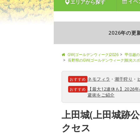
イベ
エリアから探す
2026年の
GW(ゴールデンウィーク)2026
甲信越の
長野県のGW(ゴールデンウィーク)観光ス
ネモフィラ
・
潮干狩り
・
おすすめ
【最大12連休も】202
おすすめ
避術をご紹介
上田城(上田城跡公
クセス