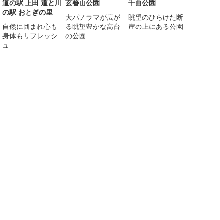
道の駅 上田 道と川
玄蕃山公園
千曲公園
の駅 おとぎの里
大パノラマが広が
眺望のひらけた断
自然に囲まれ心も
る眺望豊かな高台
崖の上にある公園
身体もリフレッシ
の公園
ュ