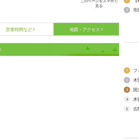
【
1
このページをスマホで
見る
市
2
営業時間など
地図・アクセス
ス
フ
1
木
2
国
3
木
4
古
5