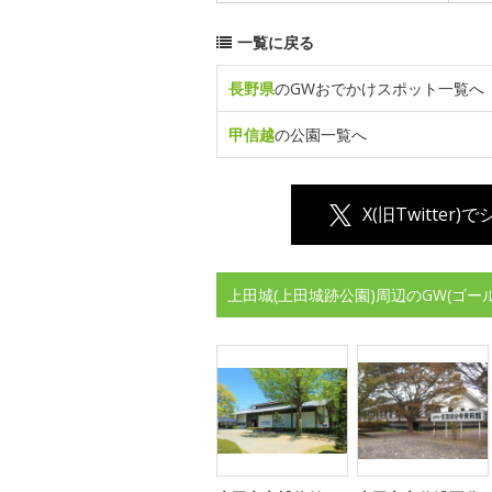
一覧に戻る
長野県
のGWおでかけスポット一覧へ
甲信越
の公園一覧へ
X(旧Twitter)
上田城(上田城跡公園)周辺のGW(ゴ