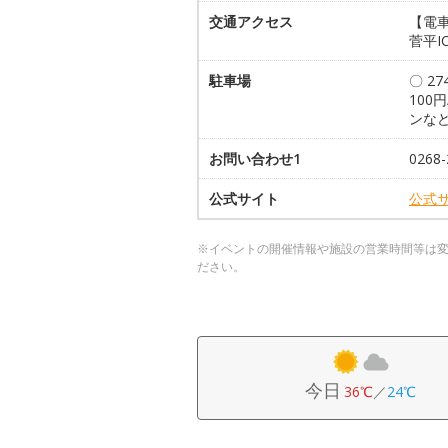
交通アクセス
【電車
菅平I
駐車場
〇 2
100
ンなど
お問い合わせ1
0268
公式サイト
公式
※イベントの開催情報や施設の営業時間等は
ださい。
今日
36℃
／
24℃