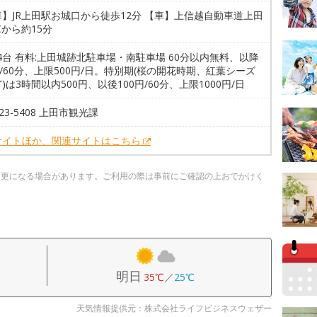
】JR上田駅お城口から徒歩12分 【車】上信越自動車道上田
Cから約15分
74台 有料:上田城跡北駐車場・南駐車場 60分以内無料、以降
円/60分、上限500円/日。特別期(桜の開花時期、紅葉シーズ
)は3時間以内500円、以後100円/60分、上限1000円/日
-23-5408 上田市観光課
サイトほか、関連サイトはこちら
変更になる場合があります。ご利用の際は事前にご確認の上おでかけく
明日
35℃
／
25℃
天気情報提供元：株式会社ライフビジネスウェザー