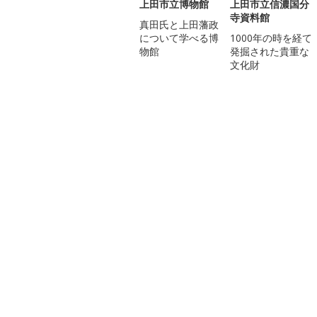
上田市立博物館
上田市立信濃国分
寺資料館
真田氏と上田藩政
について学べる博
1000年の時を経て
物館
発掘された貴重な
文化財