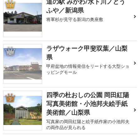
道の駅 みかわ/水ト川ノとう
1
ふや／新潟県
将軍杉が見守る新潟の奥座敷
ラザウォーク甲斐双葉／山梨
2
県
甲府盆地の情報発信をリードする大型ショ
ッピングモール
四季の杜おしの公園 岡田紅陽
3
写真美術館・小池邦夫絵手紙
美術館／山梨県
写真家の岡田紅陽と絵手紙作家の小池邦夫
の両作品が見られる