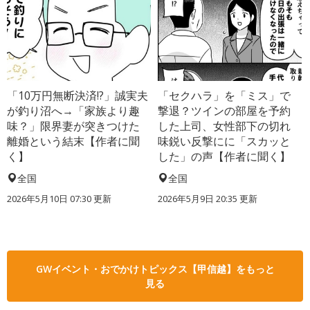
「10万円無断決済!?」誠実夫
「セクハラ」を「ミス」で
が釣り沼へ→「家族より趣
撃退？ツインの部屋を予約
味？」限界妻が突きつけた
した上司、女性部下の切れ
離婚という結末【作者に聞
味鋭い反撃にに「スカッと
く】
した」の声【作者に聞く】
全国
全国
2026年5月10日 07:30 更新
2026年5月9日 20:35 更新
GWイベント・おでかけトピックス【甲信越】をもっと
見る