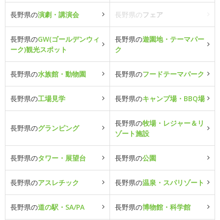
長野県の
演劇・講演会
長野県の
フェア
長野県の
GW(ゴールデンウィ
長野県の
遊園地・テーマパー
ーク)観光スポット
ク
長野県の
水族館・動物園
長野県の
フードテーマパーク
長野県の
工場見学
長野県の
キャンプ場・BBQ場
長野県の
牧場・レジャー＆リ
長野県の
グランピング
ゾート施設
長野県の
タワー・展望台
長野県の
公園
長野県の
アスレチック
長野県の
温泉・スパリゾート
長野県の
道の駅・SA/PA
長野県の
博物館・科学館