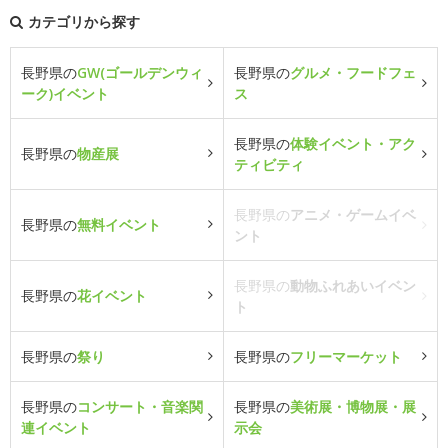
カテゴリから探す
長野県の
GW(ゴールデンウィ
長野県の
グルメ・フードフェ
ーク)イベント
ス
長野県の
体験イベント・アク
長野県の
物産展
ティビティ
長野県の
アニメ・ゲームイベ
長野県の
無料イベント
ント
長野県の
動物ふれあいイベン
長野県の
花イベント
ト
長野県の
祭り
長野県の
フリーマーケット
長野県の
コンサート・音楽関
長野県の
美術展・博物展・展
連イベント
示会