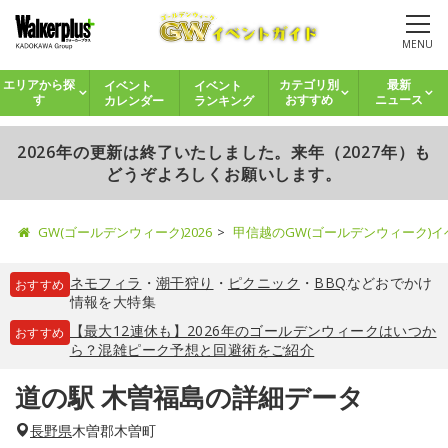
MENU
イベント
イベント
エリアから探
カテゴリ別
最新
カレンダー
ランキング
す
おすすめ
ニュース
2026年の更新は終了いたしました。来年（2027年）も
どうぞよろしくお願いします。
GW(ゴールデンウィーク)2026
甲信越のGW(ゴールデンウィーク)
ネモフィラ
・
潮干狩り
・
ピクニック
・
BBQ
などおでかけ
おすすめ
情報を大特集
【最大12連休も】2026年のゴールデンウィークはいつか
おすすめ
ら？混雑ピーク予想と回避術をご紹介
道の駅 木曽福島の詳細データ
長野県
木曽郡木曽町