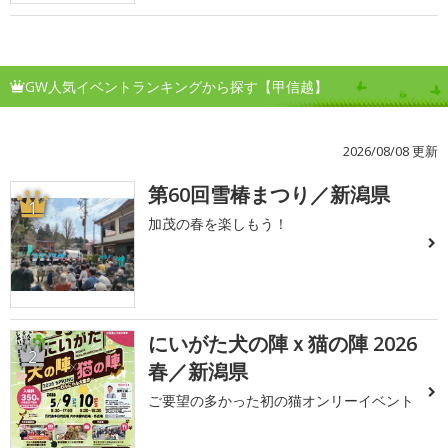
GW人気イベントランキングから探す【甲信越】
2026/08/08 更新
第60回雪椿まつり／新潟県
1
加茂の春を楽しもう！
にいがた犬の陣ｘ猫の陣 2026
2
春／新潟県
ご要望の多かった初の猫オンリーイベント