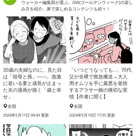
ウォーカー編集部が選ぶ、GW(ゴールデンウィーク)の楽し
み方を紹介。家で楽しめるコンテンツも続々！
30歳の夫婦なのに、見た目
「いつどうなっても…」70代
は「祖母と孫」――。急激
父が全裸で救急搬送→大人
に老いる妻と成長が止まっ
用オムツを手に最悪を覚悟
た夫の漫画が描く「歳と幸
するアラサー娘の痛切な実
せ」
情【作者に聞く】
全国
全国
2026年5月11日 09:43 更新
2026年5月10日 17:35 更新