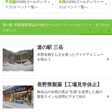
甲信越
のGW(ゴールデンウィ
全国
のGW(ゴールデンウィー
ーク)イベント一覧へ
ク)イベント一覧へ
道の駅 木曽福島周辺のGW(ゴールデンウィーク)イベント・おでかけ
スポット
道の駅 三岳
木曽名物すんきを使ったアイデアメニュー
を味わう
長野県製薬【工場見学休止】
御岳山の自然の恵み“生薬”を使用した薬の
製造ラインを説明ビデオで紹介