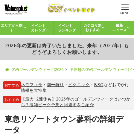
MENU
イベント
イベント
エリアから探
カテゴリ別
最新
カレンダー
ランキング
す
おすすめ
ニュース
2026年の更新は終了いたしました。来年（2027年）も
どうぞよろしくお願いします。
GW(ゴールデンウィーク)2026
甲信越のGW(ゴールデンウィーク)
ネモフィラ
・
潮干狩り
・
ピクニック
・
BBQ
などおでかけ
おすすめ
情報を大特集
【最大12連休も】2026年のゴールデンウィークはいつか
おすすめ
ら？混雑ピーク予想と回避術をご紹介
東急リゾートタウン蓼科の詳細デ
ータ