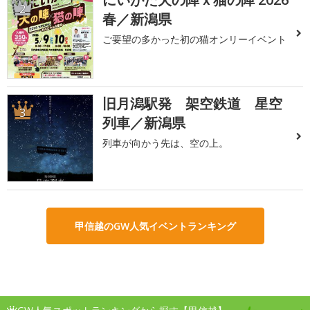
2
春／新潟県
ご要望の多かった初の猫オンリーイベント
旧月潟駅発 架空鉄道 星空
3
列車／新潟県
列車が向かう先は、空の上。
甲信越のGW人気イベントランキング