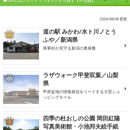
GW人気スポットランキングから探す【甲信越】
2026/08/08 更新
道の駅 みかわ/水ト川ノとう
1
ふや／新潟県
将軍杉が見守る新潟の奥座敷
ラザウォーク甲斐双葉／山梨
2
県
甲府盆地の情報発信をリードする大型ショ
ッピングモール
四季の杜おしの公園 岡田紅陽
3
写真美術館・小池邦夫絵手紙