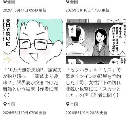
全国
全国
2026年5月11日 09:43 更新
2026年5月10日 17:35 更新
「10万円無断決済!?」誠実夫
「セクハラ」を「ミス」で
が釣り沼へ→「家族より趣
撃退？ツインの部屋を予約
味？」限界妻が突きつけた
した上司、女性部下の切れ
離婚という結末【作者に聞
味鋭い反撃にに「スカッと
く】
した」の声【作者に聞く】
全国
全国
2026年5月10日 07:30 更新
2026年5月9日 20:35 更新