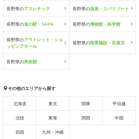
長野県の
アスレチック
長野県の
温泉・スパリゾート
長野県の
道の駅・SA/PA
長野県の
博物館・科学館
長野県の
アウトレット・ショ
長野県の
商業施設・百貨店
ッピングモール
長野県の
美術館
その他のエリアから探す
北海道
東北
関東
甲信越
北陸
東海
関西
中国
四国
九州・沖縄