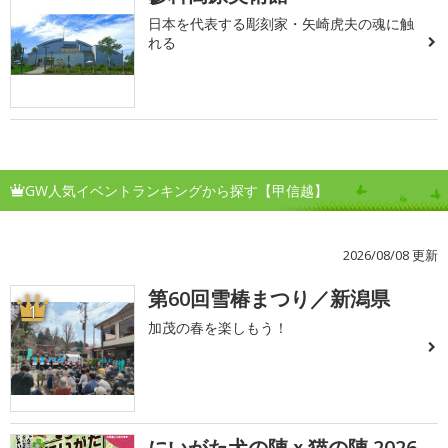
日本を代表する彫刻家・矢崎虎夫の魂に触
れる
GW人気イベントランキングから探す【甲信越】
2026/08/08 更新
第60回雪椿まつり／新潟県
1
加茂の春を楽しもう！
にいがた犬の陣ｘ猫の陣 2026