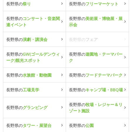
長野県の
祭り
長野県の
フリーマーケット
長野県の
コンサート・音楽関
長野県の
美術展・博物展・展
連イベント
示会
長野県の
演劇・講演会
長野県の
フェア
長野県の
GW(ゴールデンウィ
長野県の
遊園地・テーマパー
ーク)観光スポット
ク
長野県の
水族館・動物園
長野県の
フードテーマパーク
長野県の
工場見学
長野県の
キャンプ場・BBQ場
長野県の
牧場・レジャー＆リ
長野県の
グランピング
ゾート施設
長野県の
タワー・展望台
長野県の
公園