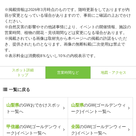
※掲載情報は2026年3月時点のものです。随時更新をしておりますが内
容が変更となっている場合がありますので、事前にご確認の上おでかけ
ください。
※自然災害の影響やその他諸事情により、イベントの開催情報、施設の
営業時間、植物の開花・見頃期間などは変更になる場合があります。
※掲載されている画像は取材先から本ページへの掲載の許諾をいただ
き、提供されたものとなります。画像の無断転載(二次使用)は禁止で
す。
※表示料金は消費税8％ないし10％の内税表示です。
スポット詳細
営業時間など
地図・アクセス
トップ
一覧に戻る
山梨県
のGWおでかけスポッ
山梨県
のGW(ゴールデンウィ
ト一覧へ
ーク)イベント一覧へ
甲信越
のGW(ゴールデンウィ
全国
のGW(ゴールデンウィー
ーク)イベント一覧へ
ク)イベント一覧へ