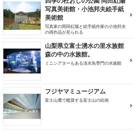
四季の杜おしの公園 岡田紅陽
写真美術館・小池邦夫絵手紙
美術館
写真家の岡田紅陽と絵手紙作家の小池邦夫
の両作品が見られる
山梨県立富士湧水の里水族館
森の中の水族館。
ミニシアターもある淡水魚専門の水族館
フジヤマミュージアム
富士山麓で鑑賞する富士山の絵画