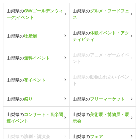
山梨県の
GW(ゴールデンウィ
山梨県の
グルメ・フードフェ
ーク)イベント
ス
山梨県の
体験イベント・アク
山梨県の
物産展
ティビティ
山梨県の
アニメ・ゲームイベ
山梨県の
無料イベント
ント
山梨県の
動物ふれあいイベン
山梨県の
花イベント
ト
山梨県の
祭り
山梨県の
フリーマーケット
山梨県の
コンサート・音楽関
山梨県の
美術展・博物展・展
連イベント
示会
山梨県の
演劇・講演会
山梨県の
フェア