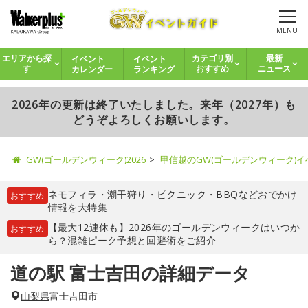
MENU
イベント
イベント
エリアから探
カテゴリ別
最新
カレンダー
ランキング
す
おすすめ
ニュース
2026年の更新は終了いたしました。来年（2027年）も
どうぞよろしくお願いします。
GW(ゴールデンウィーク)2026
甲信越のGW(ゴールデンウィーク)
ネモフィラ
・
潮干狩り
・
ピクニック
・
BBQ
などおでかけ
おすすめ
情報を大特集
【最大12連休も】2026年のゴールデンウィークはいつか
おすすめ
ら？混雑ピーク予想と回避術をご紹介
道の駅 富士吉田の詳細データ
山梨県
富士吉田市