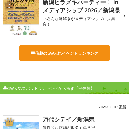
新潟ヒラメキパーティー！ in
3
メディアシップ 2026／新潟県
いろんな謎解きがメディアシップに大集
合！
甲信越のGW人気イベントランキング
GW人気スポットランキングから探す【甲信越】
2026/08/07 更新
万代シテイ／新潟県
1
個性的な店舗が数多く集う街