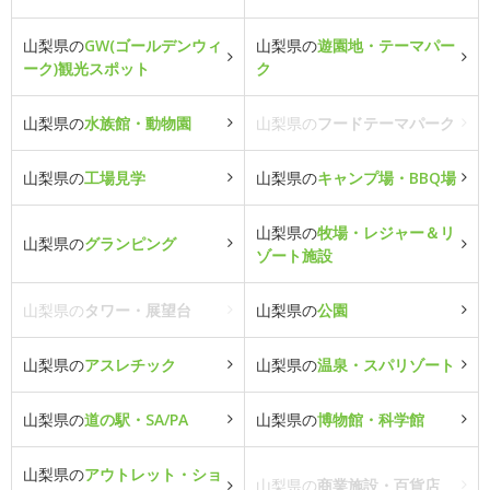
山梨県の
GW(ゴールデンウィ
山梨県の
遊園地・テーマパー
ーク)観光スポット
ク
山梨県の
水族館・動物園
山梨県の
フードテーマパーク
山梨県の
工場見学
山梨県の
キャンプ場・BBQ場
山梨県の
牧場・レジャー＆リ
山梨県の
グランピング
ゾート施設
山梨県の
タワー・展望台
山梨県の
公園
山梨県の
アスレチック
山梨県の
温泉・スパリゾート
山梨県の
道の駅・SA/PA
山梨県の
博物館・科学館
山梨県の
アウトレット・ショ
山梨県の
商業施設・百貨店