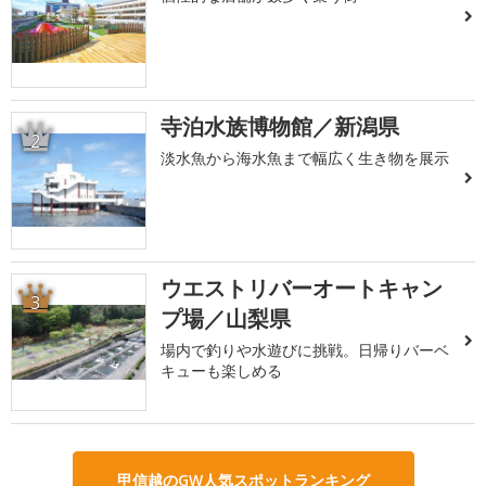
寺泊水族博物館／新潟県
2
淡水魚から海水魚まで幅広く生き物を展示
ウエストリバーオートキャン
3
プ場／山梨県
場内で釣りや水遊びに挑戦。日帰りバーベ
キューも楽しめる
甲信越のGW人気スポットランキング