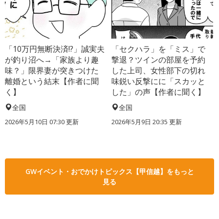
「10万円無断決済!?」誠実夫
「セクハラ」を「ミス」で
が釣り沼へ→「家族より趣
撃退？ツインの部屋を予約
味？」限界妻が突きつけた
した上司、女性部下の切れ
離婚という結末【作者に聞
味鋭い反撃にに「スカッと
く】
した」の声【作者に聞く】
全国
全国
2026年5月10日 07:30 更新
2026年5月9日 20:35 更新
GWイベント・おでかけトピックス【甲信越】をもっと
見る