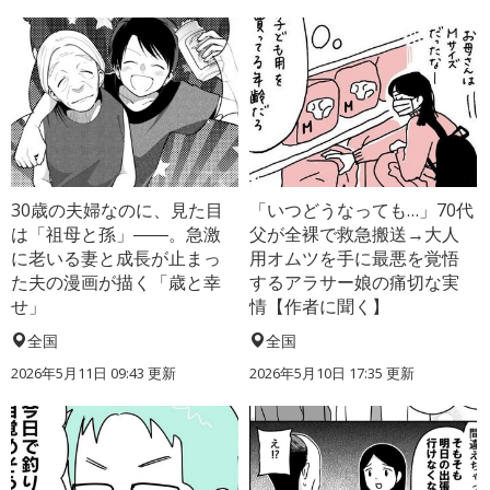
30歳の夫婦なのに、見た目
「いつどうなっても…」70代
は「祖母と孫」――。急激
父が全裸で救急搬送→大人
に老いる妻と成長が止まっ
用オムツを手に最悪を覚悟
た夫の漫画が描く「歳と幸
するアラサー娘の痛切な実
せ」
情【作者に聞く】
全国
全国
2026年5月11日 09:43 更新
2026年5月10日 17:35 更新