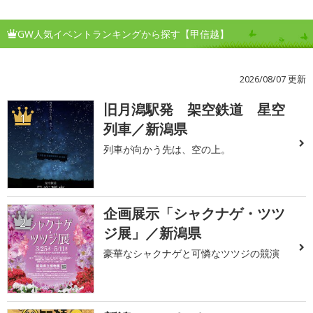
GW人気イベントランキングから探す【甲信越】
2026/08/07 更新
旧月潟駅発 架空鉄道 星空
1
列車／新潟県
列車が向かう先は、空の上。
企画展示「シャクナゲ・ツツ
2
ジ展」／新潟県
豪華なシャクナゲと可憐なツツジの競演