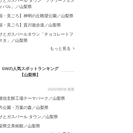
サとガスパール タウン「フラワーフェス
ィバル」／山梨県
桜・見ごろ】神明の丘眺望公園／山梨県
桜・見ごろ】貢川遊歩道／山梨県
サとガスパールタウン「チョコレートフ
スタ」／山梨県
もっと見る
GWの人気スポットランキング
【山梨県】
2026/08/06 更新
梗信玄餅工場テーマパーク／山梨県
力公園・万葉の森／山梨県
サとガスパール タウン／山梨県
梨県立美術館／山梨県