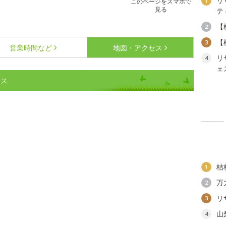
リ
1
このページをスマホで
見る
テ
【
2
【
3
営業時間など
地図・アクセス
リ
4
ェ
セス
桔
1
万
2
リ
3
山
4