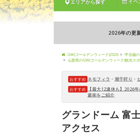
イベ
エリアから探す
2026年の
GW(ゴールデンウィーク)2026
甲信越の
山梨県のGW(ゴールデンウィーク)観光ス
ネモフィラ
・
潮干狩り
・
おすすめ
【最大12連休も】202
おすすめ
避術をご紹介
グランドーム 富
アクセス