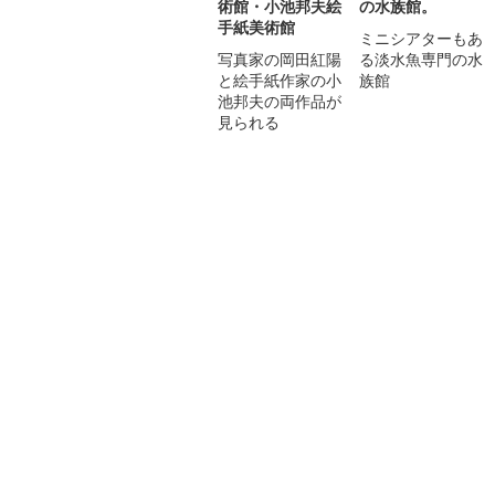
術館・小池邦夫絵
の水族館。
手紙美術館
ミニシアターもあ
写真家の岡田紅陽
る淡水魚専門の水
と絵手紙作家の小
族館
池邦夫の両作品が
見られる