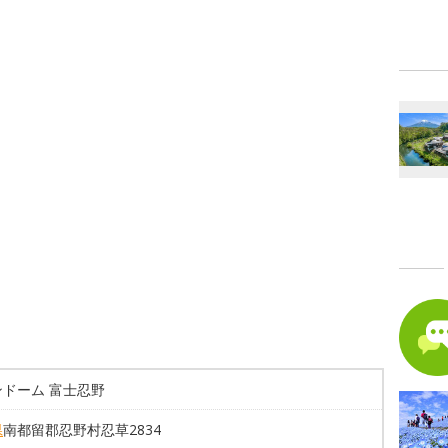
ンドーム 富士忍野
県
南都留郡忍野村忍草2834