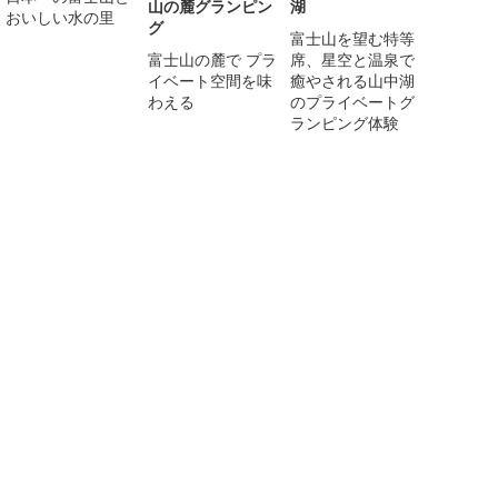
山の麓グランピン
湖
おいしい水の里
グ
富士山を望む特等
富士山の麓で プラ
席、星空と温泉で
イベート空間を味
癒やされる山中湖
わえる
のプライベートグ
ランピング体験