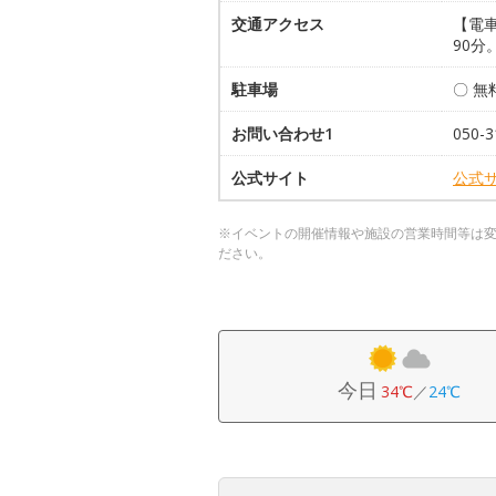
交通アクセス
【電
90分
駐車場
〇 無
お問い合わせ1
050-
公式サイト
公式
※イベントの開催情報や施設の営業時間等は
ださい。
今日
34℃
／
24℃