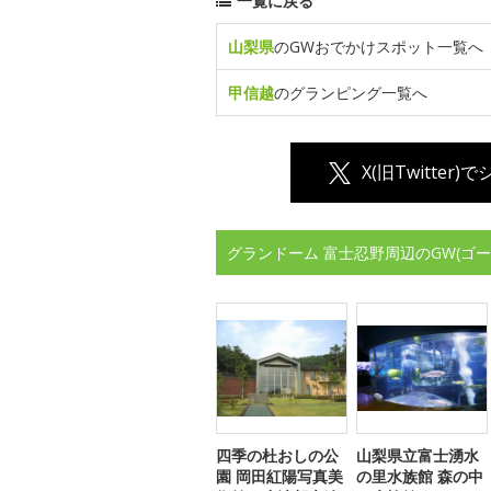
一覧に戻る
山梨県
のGWおでかけスポット一覧へ
甲信越
のグランピング一覧へ
X(旧Twitter)
グランドーム 富士忍野周辺のGW(ゴ
四季の杜おしの公
山梨県立富士湧水
園 岡田紅陽写真美
の里水族館 森の中