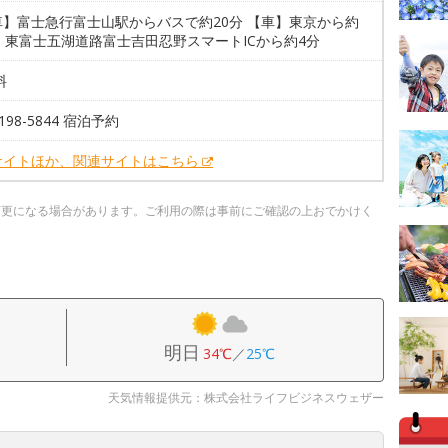
車】富士急行富士山駅からバスで約20分 【車】東京から約
。東富士五湖道路富士吉田忍野スマートICから約4分
料
3198-5844 宿泊予約
サイトほか、関連サイトはこちら
変更になる場合があります。ご利用の際は事前にご確認の上おでかけく
明日
34℃
／
25℃
天気情報提供元：株式会社ライフビジネスウェザー