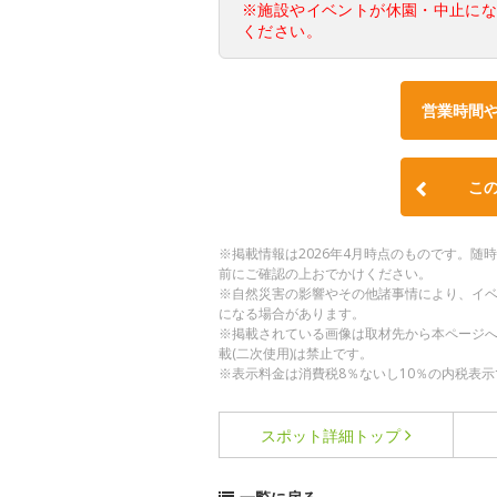
※施設やイベントが休園・中止に
ください。
営業時間
こ
※掲載情報は2026年4月時点のものです。
前にご確認の上おでかけください。
※自然災害の影響やその他諸事情により、イ
になる場合があります。
※掲載されている画像は取材先から本ページ
載(二次使用)は禁止です。
※表示料金は消費税8％ないし10％の内税表示
スポット詳細
トップ