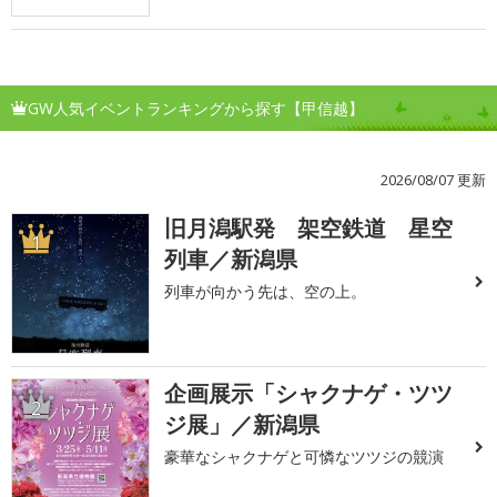
GW人気イベントランキングから探す【甲信越】
2026/08/07 更新
旧月潟駅発 架空鉄道 星空
1
列車／新潟県
列車が向かう先は、空の上。
企画展示「シャクナゲ・ツツ
2
ジ展」／新潟県
豪華なシャクナゲと可憐なツツジの競演