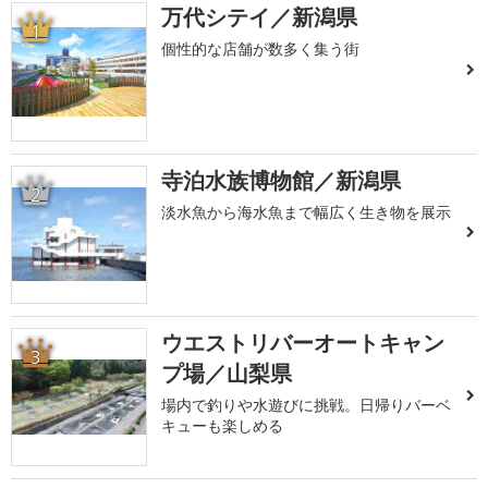
万代シテイ／新潟県
1
個性的な店舗が数多く集う街
寺泊水族博物館／新潟県
2
淡水魚から海水魚まで幅広く生き物を展示
ウエストリバーオートキャン
3
プ場／山梨県
場内で釣りや水遊びに挑戦。日帰りバーベ
キューも楽しめる