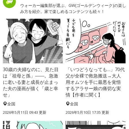
ウォーカー編集部が選ぶ、GW(ゴールデンウィーク)の楽し
み方を紹介。家で楽しめるコンテンツも続々！
30歳の夫婦なのに、見た目
「いつどうなっても…」70代
は「祖母と孫」――。急激
父が全裸で救急搬送→大人
に老いる妻と成長が止まっ
用オムツを手に最悪を覚悟
た夫の漫画が描く「歳と幸
するアラサー娘の痛切な実
せ」
情【作者に聞く】
全国
全国
2026年5月11日 09:43 更新
2026年5月10日 17:35 更新