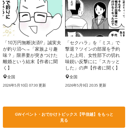
「10万円無断決済!?」誠実夫
「セクハラ」を「ミス」で
が釣り沼へ→「家族より趣
撃退？ツインの部屋を予約
味？」限界妻が突きつけた
した上司、女性部下の切れ
離婚という結末【作者に聞
味鋭い反撃にに「スカッと
く】
した」の声【作者に聞く】
全国
全国
2026年5月10日 07:30 更新
2026年5月9日 20:35 更新
GWイベント・おでかけトピックス【甲信越】をもっと
見る