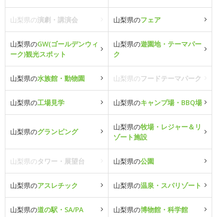
山梨県の
演劇・講演会
山梨県の
フェア
山梨県の
GW(ゴールデンウィ
山梨県の
遊園地・テーマパー
ーク)観光スポット
ク
山梨県の
水族館・動物園
山梨県の
フードテーマパーク
山梨県の
工場見学
山梨県の
キャンプ場・BBQ場
山梨県の
牧場・レジャー＆リ
山梨県の
グランピング
ゾート施設
山梨県の
タワー・展望台
山梨県の
公園
山梨県の
アスレチック
山梨県の
温泉・スパリゾート
山梨県の
道の駅・SA/PA
山梨県の
博物館・科学館