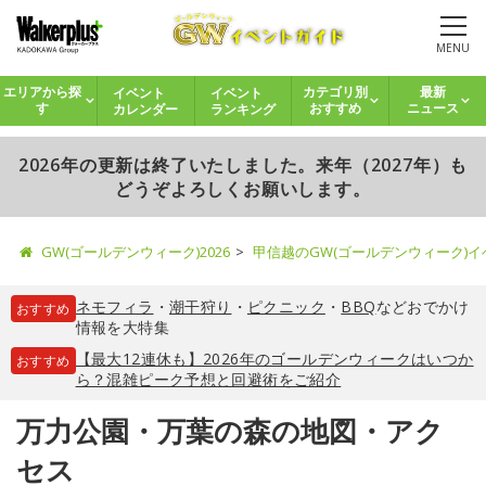
MENU
イベント
イベント
エリアから探
カテゴリ別
最新
カレンダー
ランキング
す
おすすめ
ニュース
2026年の更新は終了いたしました。来年（2027年）も
どうぞよろしくお願いします。
GW(ゴールデンウィーク)2026
甲信越のGW(ゴールデンウィーク)
ネモフィラ
・
潮干狩り
・
ピクニック
・
BBQ
などおでかけ
おすすめ
情報を大特集
【最大12連休も】2026年のゴールデンウィークはいつか
おすすめ
ら？混雑ピーク予想と回避術をご紹介
万力公園・万葉の森の地図・アク
セス