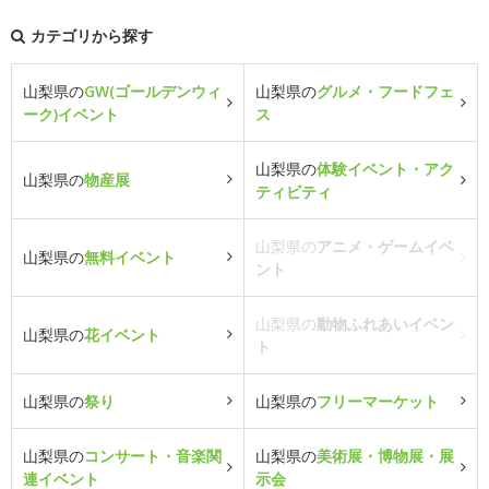
カテゴリから探す
山梨県の
GW(ゴールデンウィ
山梨県の
グルメ・フードフェ
ーク)イベント
ス
山梨県の
体験イベント・アク
山梨県の
物産展
ティビティ
山梨県の
アニメ・ゲームイベ
山梨県の
無料イベント
ント
山梨県の
動物ふれあいイベン
山梨県の
花イベント
ト
山梨県の
祭り
山梨県の
フリーマーケット
山梨県の
コンサート・音楽関
山梨県の
美術展・博物展・展
連イベント
示会