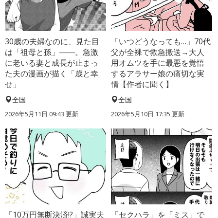
30歳の夫婦なのに、見た目
「いつどうなっても…」70代
は「祖母と孫」――。急激
父が全裸で救急搬送→大人
に老いる妻と成長が止まっ
用オムツを手に最悪を覚悟
た夫の漫画が描く「歳と幸
するアラサー娘の痛切な実
せ」
情【作者に聞く】
全国
全国
2026年5月11日 09:43 更新
2026年5月10日 17:35 更新
「10万円無断決済!?」誠実夫
「セクハラ」を「ミス」で