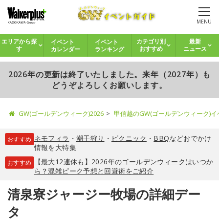
MENU
イベント
イベント
エリアから探
カテゴリ別
最新
カレンダー
ランキング
す
おすすめ
ニュース
2026年の更新は終了いたしました。来年（2027年）も
どうぞよろしくお願いします。
GW(ゴールデンウィーク)2026
甲信越のGW(ゴールデンウィーク)
ネモフィラ
・
潮干狩り
・
ピクニック
・
BBQ
などおでかけ
おすすめ
情報を大特集
【最大12連休も】2026年のゴールデンウィークはいつか
おすすめ
ら？混雑ピーク予想と回避術をご紹介
清泉寮ジャージー牧場の詳細デー
タ