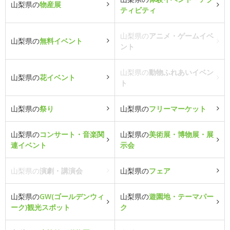
山梨県の
物産展
ティビティ
山梨県の
アニメ・ゲームイベ
山梨県の
無料イベント
ント
山梨県の
動物ふれあいイベン
山梨県の
花イベント
ト
山梨県の
祭り
山梨県の
フリーマーケット
山梨県の
コンサート・音楽関
山梨県の
美術展・博物展・展
連イベント
示会
山梨県の
演劇・講演会
山梨県の
フェア
山梨県の
GW(ゴールデンウィ
山梨県の
遊園地・テーマパー
ーク)観光スポット
ク