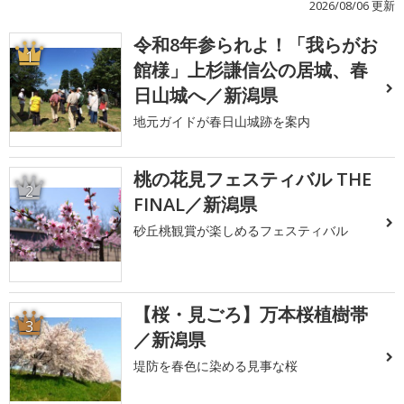
2026/08/06 更新
令和8年参られよ！「我らがお
1
館様」上杉謙信公の居城、春
日山城へ／新潟県
地元ガイドが春日山城跡を案内
桃の花見フェスティバル THE
2
FINAL／新潟県
砂丘桃観賞が楽しめるフェスティバル
【桜・見ごろ】万本桜植樹帯
3
／新潟県
堤防を春色に染める見事な桜