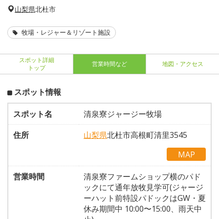
山梨県
北杜市
牧場・レジャー＆リゾート施設
スポット詳細
営業時間など
地図・アクセス
トップ
スポット情報
スポット名
清泉寮ジャージー牧場
住所
山梨県
北杜市高根町清里3545
MAP
営業時間
清泉寮ファームショップ横のパド
ックにて通年放牧見学可(ジャージ
ーハット前特設パドックはGW・夏
休み期間中 10:00〜15:00、雨天中