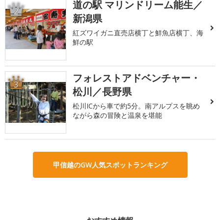
道の駅 マリンドリーム能生／
2
新潟県
紅ズワイガニ直売店横丁と鮮魚店横丁、海
鮮の駅
フォレストアドベンチャー・
3
松川／長野県
松川ICから車で約5分。南アルプスを眺め
ながら森の冒険と温泉を堪能
甲信越のGW人気スポットランキング