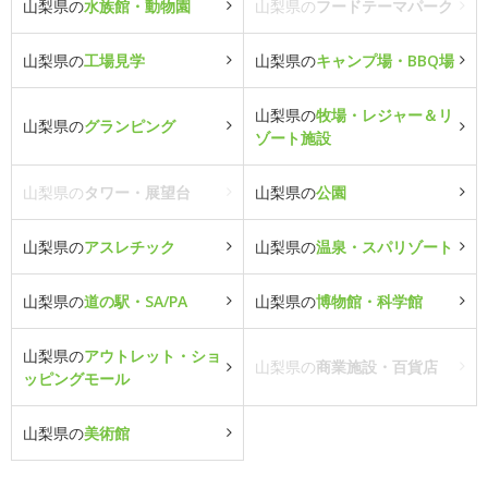
山梨県の
水族館・動物園
山梨県の
フードテーマパーク
山梨県の
工場見学
山梨県の
キャンプ場・BBQ場
山梨県の
牧場・レジャー＆リ
山梨県の
グランピング
ゾート施設
山梨県の
タワー・展望台
山梨県の
公園
山梨県の
アスレチック
山梨県の
温泉・スパリゾート
山梨県の
道の駅・SA/PA
山梨県の
博物館・科学館
山梨県の
アウトレット・ショ
山梨県の
商業施設・百貨店
ッピングモール
山梨県の
美術館