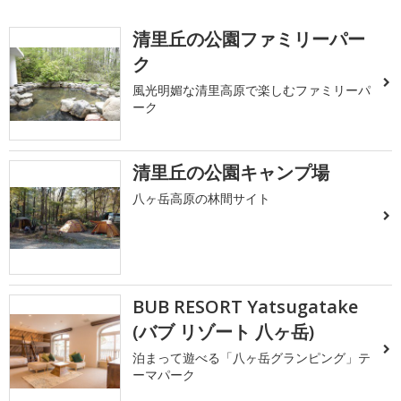
清里丘の公園ファミリーパー
ク
風光明媚な清里高原で楽しむファミリーパ
ーク
清里丘の公園キャンプ場
八ヶ岳高原の林間サイト
BUB RESORT Yatsugatake
(バブ リゾート 八ヶ岳)
泊まって遊べる「八ヶ岳グランピング」テ
ーマパーク