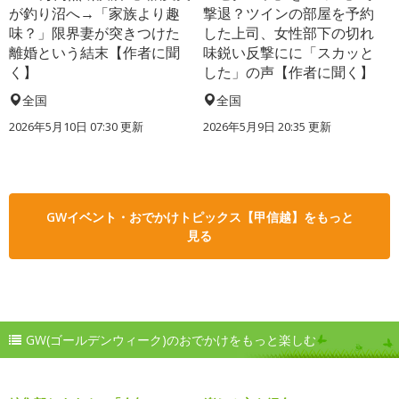
が釣り沼へ→「家族より趣
撃退？ツインの部屋を予約
味？」限界妻が突きつけた
した上司、女性部下の切れ
離婚という結末【作者に聞
味鋭い反撃にに「スカッと
く】
した」の声【作者に聞く】
全国
全国
2026年5月10日 07:30 更新
2026年5月9日 20:35 更新
GWイベント・おでかけトピックス【甲信越】をもっと
見る
GW(ゴールデンウィーク)のおでかけをもっと楽しむ