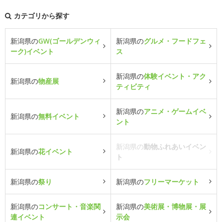
カテゴリから探す
新潟県の
GW(ゴールデンウィ
新潟県の
グルメ・フードフェ
ーク)イベント
ス
新潟県の
体験イベント・アク
新潟県の
物産展
ティビティ
新潟県の
アニメ・ゲームイベ
新潟県の
無料イベント
ント
新潟県の
動物ふれあいイベン
新潟県の
花イベント
ト
新潟県の
祭り
新潟県の
フリーマーケット
新潟県の
コンサート・音楽関
新潟県の
美術展・博物展・展
連イベント
示会