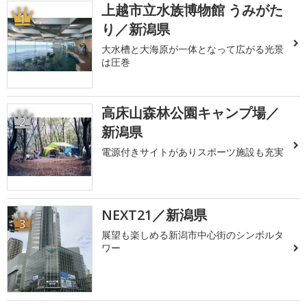
上越市立水族博物館 うみがた
1
り／新潟県
大水槽と大海原が一体となって広がる光景
は圧巻
高床山森林公園キャンプ場／
2
新潟県
電源付きサイトがありスポーツ施設も充実
NEXT21／新潟県
3
展望も楽しめる新潟市中心街のシンボルタ
ワー