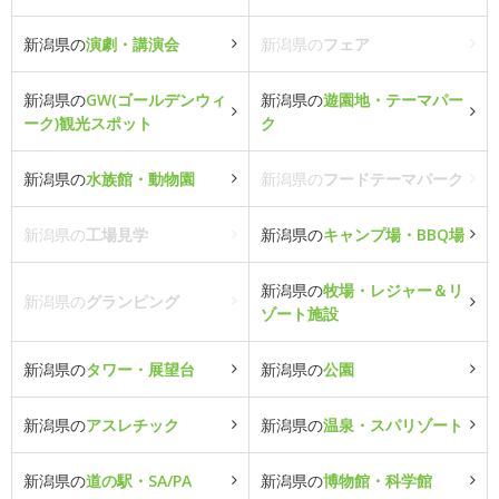
新潟県の
演劇・講演会
新潟県の
フェア
新潟県の
GW(ゴールデンウィ
新潟県の
遊園地・テーマパー
ーク)観光スポット
ク
新潟県の
水族館・動物園
新潟県の
フードテーマパーク
新潟県の
工場見学
新潟県の
キャンプ場・BBQ場
新潟県の
牧場・レジャー＆リ
新潟県の
グランピング
ゾート施設
新潟県の
タワー・展望台
新潟県の
公園
新潟県の
アスレチック
新潟県の
温泉・スパリゾート
新潟県の
道の駅・SA/PA
新潟県の
博物館・科学館