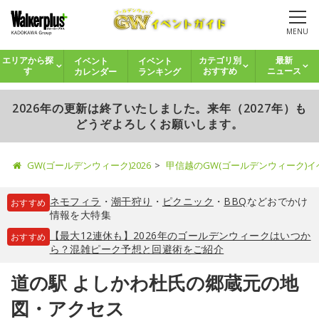
MENU
イベント
イベント
エリアから探
カテゴリ別
最新
カレンダー
ランキング
す
おすすめ
ニュース
2026年の更新は終了いたしました。来年（2027年）も
どうぞよろしくお願いします。
GW(ゴールデンウィーク)2026
甲信越のGW(ゴールデンウィーク)
ネモフィラ
・
潮干狩り
・
ピクニック
・
BBQ
などおでかけ
おすすめ
情報を大特集
【最大12連休も】2026年のゴールデンウィークはいつか
おすすめ
ら？混雑ピーク予想と回避術をご紹介
道の駅 よしかわ杜氏の郷蔵元の地
図・アクセス