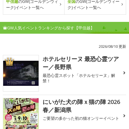
甲信越
のGW(ゴールデンウィ
全国
のGW(ゴールデンウィー
ーク)イベント一覧へ
ク)イベント一覧へ
GW人気イベントランキングから探す【甲信越】
2026/08/10 更新
ホテルセリーヌ 最恐心霊ツア
1
ー／長野県
最恐心霊スポット「ホテルセリーヌ」解
禁！
にいがた犬の陣ｘ猫の陣 2026
2
春／新潟県
ご要望の多かった初の猫オンリーイベント