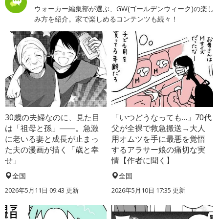
ウォーカー編集部が選ぶ、GW(ゴールデンウィーク)の楽し
み方を紹介。家で楽しめるコンテンツも続々！
30歳の夫婦なのに、見た目
「いつどうなっても…」70代
は「祖母と孫」――。急激
父が全裸で救急搬送→大人
に老いる妻と成長が止まっ
用オムツを手に最悪を覚悟
た夫の漫画が描く「歳と幸
するアラサー娘の痛切な実
せ」
情【作者に聞く】
全国
全国
2026年5月11日 09:43 更新
2026年5月10日 17:35 更新