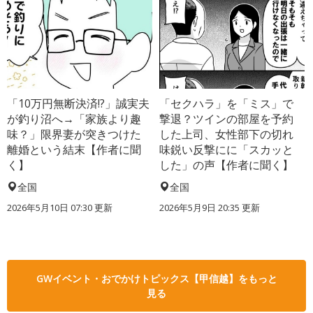
「10万円無断決済!?」誠実夫
「セクハラ」を「ミス」で
が釣り沼へ→「家族より趣
撃退？ツインの部屋を予約
味？」限界妻が突きつけた
した上司、女性部下の切れ
離婚という結末【作者に聞
味鋭い反撃にに「スカッと
く】
した」の声【作者に聞く】
全国
全国
2026年5月10日 07:30 更新
2026年5月9日 20:35 更新
GWイベント・おでかけトピックス【甲信越】をもっと
見る