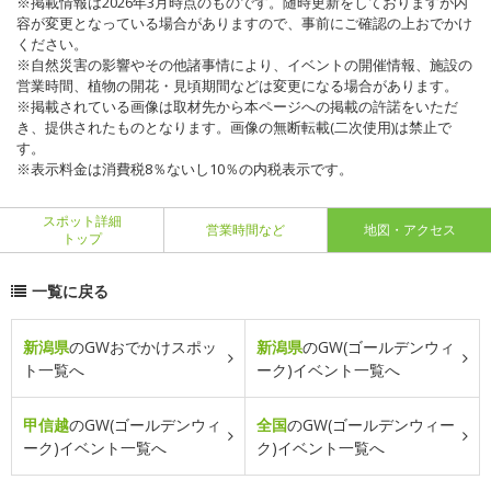
※掲載情報は2026年3月時点のものです。随時更新をしておりますが内
容が変更となっている場合がありますので、事前にご確認の上おでかけ
ください。
※自然災害の影響やその他諸事情により、イベントの開催情報、施設の
営業時間、植物の開花・見頃期間などは変更になる場合があります。
※掲載されている画像は取材先から本ページへの掲載の許諾をいただ
き、提供されたものとなります。画像の無断転載(二次使用)は禁止で
す。
※表示料金は消費税8％ないし10％の内税表示です。
スポット詳細
営業時間など
地図・アクセス
トップ
一覧に戻る
新潟県
のGWおでかけスポッ
新潟県
のGW(ゴールデンウィ
ト一覧へ
ーク)イベント一覧へ
甲信越
のGW(ゴールデンウィ
全国
のGW(ゴールデンウィー
ーク)イベント一覧へ
ク)イベント一覧へ