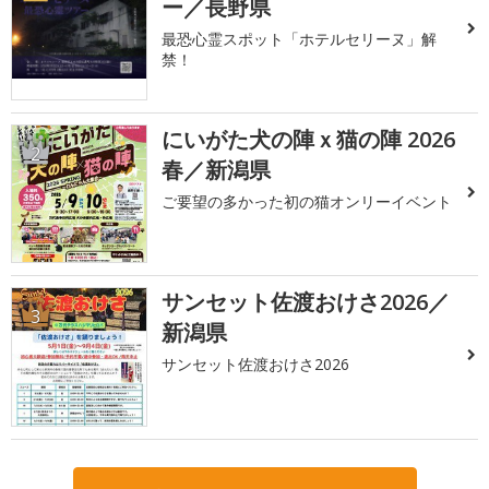
ー／長野県
最恐心霊スポット「ホテルセリーヌ」解
禁！
にいがた犬の陣ｘ猫の陣 2026
2
春／新潟県
ご要望の多かった初の猫オンリーイベント
サンセット佐渡おけさ2026／
3
新潟県
サンセット佐渡おけさ2026