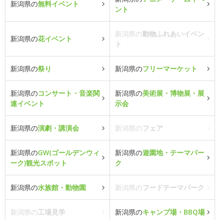
新潟県の
無料イベント
ント
新潟県の
動物ふれあいイベン
新潟県の
花イベント
ト
新潟県の
祭り
新潟県の
フリーマーケット
新潟県の
コンサート・音楽関
新潟県の
美術展・博物展・展
連イベント
示会
新潟県の
演劇・講演会
新潟県の
フェア
新潟県の
GW(ゴールデンウィ
新潟県の
遊園地・テーマパー
ーク)観光スポット
ク
新潟県の
水族館・動物園
新潟県の
フードテーマパーク
新潟県の
工場見学
新潟県の
キャンプ場・BBQ場