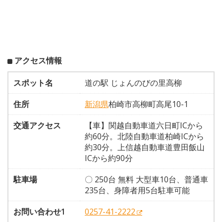
アクセス情報
スポット名
道の駅 じょんのびの里高柳
住所
新潟県
柏崎市高柳町高尾10-1
交通アクセス
【車】関越自動車道六日町ICから
約60分。北陸自動車道柏崎ICから
約30分。上信越自動車道豊田飯山
ICから約90分
駐車場
〇 250台 無料 大型車10台、普通車
235台、身障者用5台駐車可能
お問い合わせ1
0257-41-2222