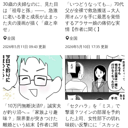
30歳の夫婦なのに、見た目
「いつどうなっても…」70代
は「祖母と孫」――。急激
父が全裸で救急搬送→大人
に老いる妻と成長が止まっ
用オムツを手に最悪を覚悟
た夫の漫画が描く「歳と幸
するアラサー娘の痛切な実
せ」
情【作者に聞く】
全国
全国
2026年5月11日 09:43 更新
2026年5月10日 17:35 更新
「10万円無断決済!?」誠実夫
「セクハラ」を「ミス」で
が釣り沼へ→「家族より趣
撃退？ツインの部屋を予約
味？」限界妻が突きつけた
した上司、女性部下の切れ
離婚という結末【作者に聞
味鋭い反撃にに「スカッと