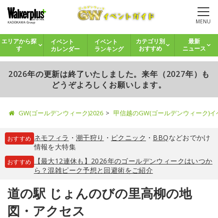
MENU
イベント
イベント
エリアから探
カテゴリ別
最新
カレンダー
ランキング
す
おすすめ
ニュース
2026年の更新は終了いたしました。来年（2027年）も
どうぞよろしくお願いします。
GW(ゴールデンウィーク)2026
甲信越のGW(ゴールデンウィーク)
ネモフィラ
・
潮干狩り
・
ピクニック
・
BBQ
などおでかけ
おすすめ
情報を大特集
【最大12連休も】2026年のゴールデンウィークはいつか
おすすめ
ら？混雑ピーク予想と回避術をご紹介
道の駅 じょんのびの里高柳の地
図・アクセス