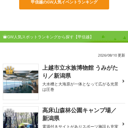
甲信越のGW人気イベントランキング
GW人気スポットランキングから探す【甲信越】
2026/08/10 更新
上越市立水族博物館 うみがた
1
り／新潟県
大水槽と大海原が一体となって広がる光景
は圧巻
高床山森林公園キャンプ場／
2
新潟県
電源付きサイトがありスポーツ施設も充実