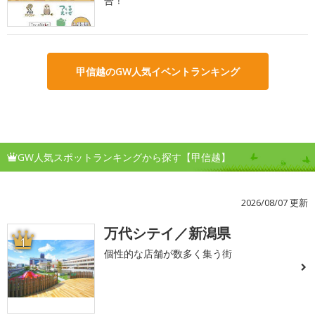
合！
甲信越のGW人気イベントランキング
GW人気スポットランキングから探す【甲信越】
2026/08/07 更新
万代シテイ／新潟県
1
個性的な店舗が数多く集う街