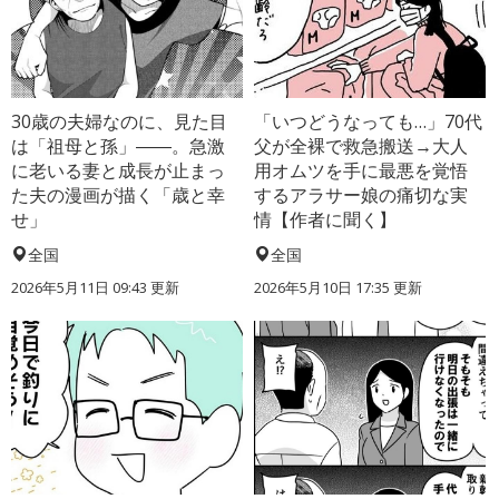
30歳の夫婦なのに、見た目
「いつどうなっても…」70代
は「祖母と孫」――。急激
父が全裸で救急搬送→大人
に老いる妻と成長が止まっ
用オムツを手に最悪を覚悟
た夫の漫画が描く「歳と幸
するアラサー娘の痛切な実
せ」
情【作者に聞く】
全国
全国
2026年5月11日 09:43 更新
2026年5月10日 17:35 更新