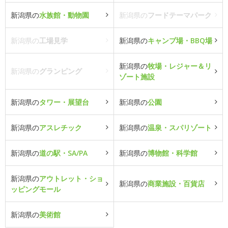
新潟県の
水族館・動物園
新潟県の
フードテーマパーク
新潟県の
工場見学
新潟県の
キャンプ場・BBQ場
新潟県の
牧場・レジャー＆リ
新潟県の
グランピング
ゾート施設
新潟県の
タワー・展望台
新潟県の
公園
新潟県の
アスレチック
新潟県の
温泉・スパリゾート
新潟県の
道の駅・SA/PA
新潟県の
博物館・科学館
新潟県の
アウトレット・ショ
新潟県の
商業施設・百貨店
ッピングモール
新潟県の
美術館