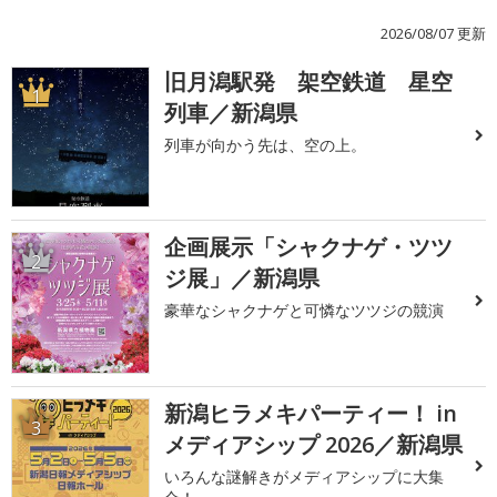
2026/08/07 更新
旧月潟駅発 架空鉄道 星空
1
列車／新潟県
列車が向かう先は、空の上。
企画展示「シャクナゲ・ツツ
2
ジ展」／新潟県
豪華なシャクナゲと可憐なツツジの競演
新潟ヒラメキパーティー！ in
3
メディアシップ 2026／新潟県
いろんな謎解きがメディアシップに大集