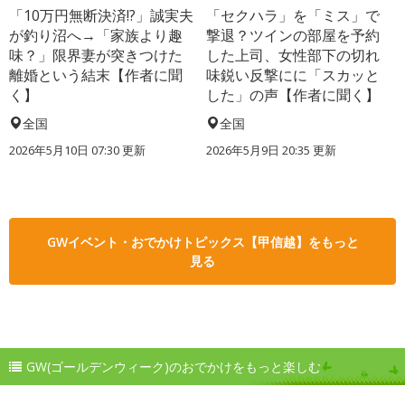
「10万円無断決済!?」誠実夫
「セクハラ」を「ミス」で
が釣り沼へ→「家族より趣
撃退？ツインの部屋を予約
味？」限界妻が突きつけた
した上司、女性部下の切れ
離婚という結末【作者に聞
味鋭い反撃にに「スカッと
く】
した」の声【作者に聞く】
全国
全国
2026年5月10日 07:30 更新
2026年5月9日 20:35 更新
GWイベント・おでかけトピックス【甲信越】をもっと
見る
GW(ゴールデンウィーク)のおでかけをもっと楽しむ