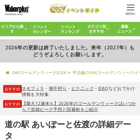
MENU
イベント
イベント
エリアから探
カテゴリ別
最新
カレンダー
ランキング
す
おすすめ
ニュース
2026年の更新は終了いたしました。来年（2027年）も
どうぞよろしくお願いします。
GW(ゴールデンウィーク)2026
甲信越のGW(ゴールデンウィーク)
ネモフィラ
・
潮干狩り
・
ピクニック
・
BBQ
などおでかけ
おすすめ
情報を大特集
【最大12連休も】2026年のゴールデンウィークはいつか
おすすめ
ら？混雑ピーク予想と回避術をご紹介
道の駅 あいぽーと佐渡の詳細デー
タ