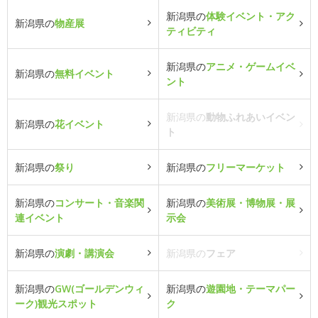
新潟県の
体験イベント・アク
新潟県の
物産展
ティビティ
新潟県の
アニメ・ゲームイベ
新潟県の
無料イベント
ント
新潟県の
動物ふれあいイベン
新潟県の
花イベント
ト
新潟県の
祭り
新潟県の
フリーマーケット
新潟県の
コンサート・音楽関
新潟県の
美術展・博物展・展
連イベント
示会
新潟県の
演劇・講演会
新潟県の
フェア
新潟県の
GW(ゴールデンウィ
新潟県の
遊園地・テーマパー
ーク)観光スポット
ク