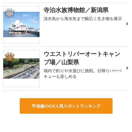
寺泊水族博物館／新潟県
2
淡水魚から海水魚まで幅広く生き物を展示
ウエストリバーオートキャン
3
プ場／山梨県
場内で釣りや水遊びに挑戦。日帰りバーベ
キューも楽しめる
甲信越のGW人気スポットランキング