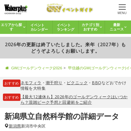
MENU
イベント
イベント
エリアから探
カテゴリ別
最新
カレンダー
ランキング
す
おすすめ
ニュース
2026年の更新は終了いたしました。来年（2027年）も
どうぞよろしくお願いします。
GW(ゴールデンウィーク)2026
甲信越のGW(ゴールデンウィーク)
ネモフィラ
・
潮干狩り
・
ピクニック
・
BBQ
などおでかけ
おすすめ
情報を大特集
【最大12連休も】2026年のゴールデンウィークはいつか
おすすめ
ら？混雑ピーク予想と回避術をご紹介
新潟県立自然科学館の詳細データ
新潟県
新潟市中央区