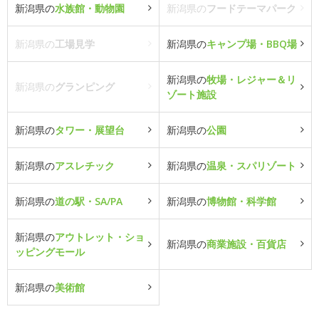
新潟県の
水族館・動物園
新潟県の
フードテーマパーク
新潟県の
工場見学
新潟県の
キャンプ場・BBQ場
新潟県の
牧場・レジャー＆リ
新潟県の
グランピング
ゾート施設
新潟県の
タワー・展望台
新潟県の
公園
新潟県の
アスレチック
新潟県の
温泉・スパリゾート
新潟県の
道の駅・SA/PA
新潟県の
博物館・科学館
新潟県の
アウトレット・ショ
新潟県の
商業施設・百貨店
ッピングモール
新潟県の
美術館