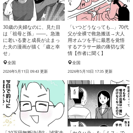
30歳の夫婦なのに、見た目
「いつどうなっても…」70代
は「祖母と孫」――。急激
父が全裸で救急搬送→大人
に老いる妻と成長が止まっ
用オムツを手に最悪を覚悟
た夫の漫画が描く「歳と幸
するアラサー娘の痛切な実
せ」
情【作者に聞く】
全国
全国
2026年5月11日 09:43 更新
2026年5月10日 17:35 更新
「10万円無断決済!?」誠実夫
「セクハラ」を「ミス」で