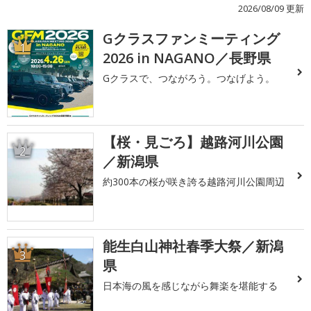
2026/08/09 更新
Gクラスファンミーティング
1
2026 in NAGANO／長野県
Gクラスで、つながろう。つなげよう。
【桜・見ごろ】越路河川公園
2
／新潟県
約300本の桜が咲き誇る越路河川公園周辺
能生白山神社春季大祭／新潟
3
県
日本海の風を感じながら舞楽を堪能する