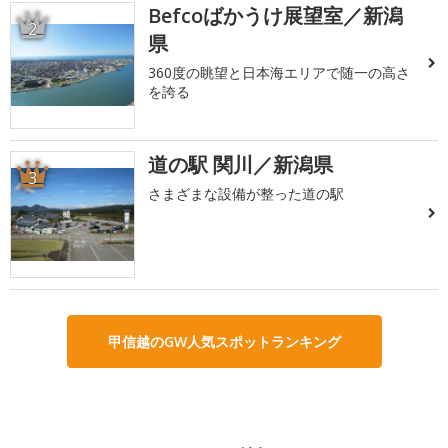
Befcoばかうけ展望室／新潟
2
県
360度の眺望と日本海エリアで随一の高さ
を誇る
道の駅 関川／新潟県
3
さまざまな設備が整った道の駅
甲信越のGW人気スポットランキング