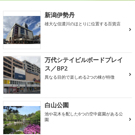
新潟伊勢丹
雄大な信濃川のほとりに位置する百貨店
万代シテイビルボードプレイ
ス／BP2
異なる目的で楽しめる2つの棟が特徴
白山公園
池や花木を配した6つの空中庭園がある公
園