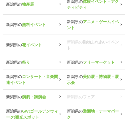
新潟県の
体験イベント・アク
新潟県の
物産展
ティビティ
新潟県の
アニメ・ゲームイベ
新潟県の
無料イベント
ント
新潟県の
動物ふれあいイベン
新潟県の
花イベント
ト
新潟県の
祭り
新潟県の
フリーマーケット
新潟県の
コンサート・音楽関
新潟県の
美術展・博物展・展
連イベント
示会
新潟県の
演劇・講演会
新潟県の
フェア
新潟県の
GW(ゴールデンウィ
新潟県の
遊園地・テーマパー
ーク)観光スポット
ク