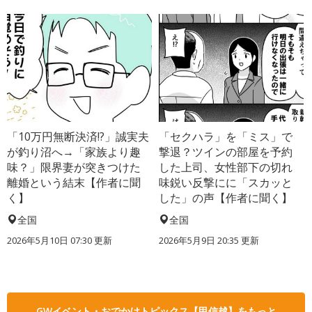
「10万円無断決済!?」誠実夫
「セクハラ」を「ミス」で
が釣り沼へ→「家族より趣
撃退？ツインの部屋を予約
味？」限界妻が突きつけた
した上司、女性部下の切れ
離婚という結末【作者に聞
味鋭い反撃にに「スカッと
く】
した」の声【作者に聞く】
全国
全国
2026年5月10日 07:30 更新
2026年5月9日 20:35 更新
GWイベント・おでかけトピックス【甲信越】をもっと