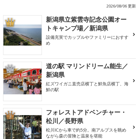
2026/08/06 更新
新潟県立紫雲寺記念公園オー
1
トキャンプ場／新潟県
設備充実でカップルやファミリーにおすす
め
道の駅 マリンドリーム能生／
2
新潟県
紅ズワイガニ直売店横丁と鮮魚店横丁、海
鮮の駅
フォレストアドベンチャー・
3
松川／長野県
松川ICから車で約5分。南アルプスを眺め
ながら森の冒険と温泉を堪能