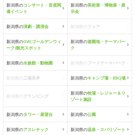
新潟県の
コンサート・音楽関
新潟県の
美術展・博物展・展
連イベント
示会
新潟県の
演劇・講演会
新潟県の
フェア
新潟県の
GW(ゴールデンウィ
新潟県の
遊園地・テーマパー
ーク)観光スポット
ク
新潟県の
水族館・動物園
新潟県の
フードテーマパーク
新潟県の
工場見学
新潟県の
キャンプ場・BBQ場
新潟県の
牧場・レジャー＆リ
新潟県の
グランピング
ゾート施設
新潟県の
タワー・展望台
新潟県の
公園
新潟県の
アスレチック
新潟県の
温泉・スパリゾート