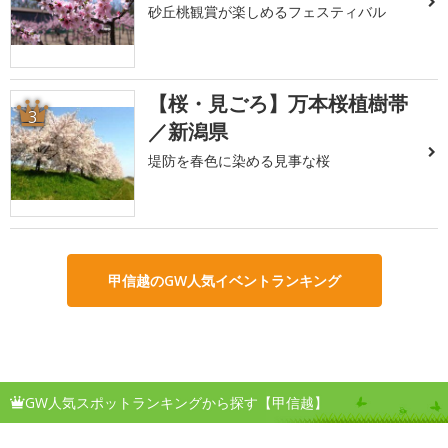
砂丘桃観賞が楽しめるフェスティバル
【桜・見ごろ】万本桜植樹帯
3
／新潟県
堤防を春色に染める見事な桜
甲信越のGW人気イベントランキング
GW人気スポットランキングから探す【甲信越】