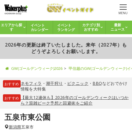
MENU
イベント
イベント
エリアから探
カテゴリ別
最新
カレンダー
ランキング
す
おすすめ
ニュース
2026年の更新は終了いたしました。来年（2027年）も
どうぞよろしくお願いします。
GW(ゴールデンウィーク)2026
甲信越のGW(ゴールデンウィーク)
ネモフィラ
・
潮干狩り
・
ピクニック
・
BBQ
などおでかけ
おすすめ
情報を大特集
【最大12連休も】2026年のゴールデンウィークはいつか
おすすめ
ら？混雑ピーク予想と回避術をご紹介
五泉市東公園
新潟県
五泉市