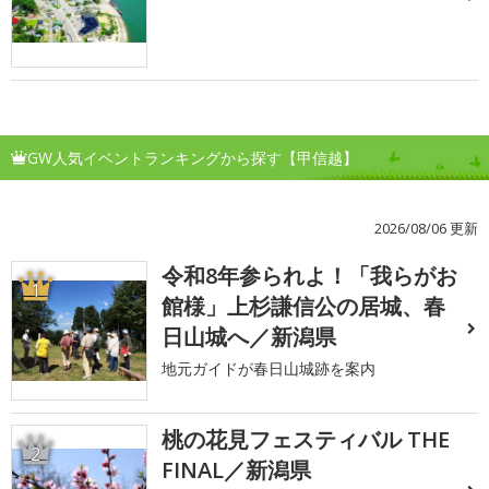
GW人気イベントランキングから探す【甲信越】
2026/08/06 更新
令和8年参られよ！「我らがお
1
館様」上杉謙信公の居城、春
日山城へ／新潟県
地元ガイドが春日山城跡を案内
桃の花見フェスティバル THE
2
FINAL／新潟県