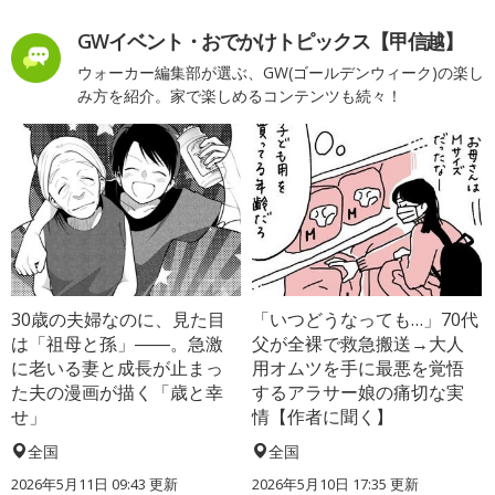
GWイベント・おでかけトピックス【甲信越】
ウォーカー編集部が選ぶ、GW(ゴールデンウィーク)の楽し
み方を紹介。家で楽しめるコンテンツも続々！
30歳の夫婦なのに、見た目
「いつどうなっても…」70代
は「祖母と孫」――。急激
父が全裸で救急搬送→大人
に老いる妻と成長が止まっ
用オムツを手に最悪を覚悟
た夫の漫画が描く「歳と幸
するアラサー娘の痛切な実
せ」
情【作者に聞く】
全国
全国
2026年5月11日 09:43 更新
2026年5月10日 17:35 更新