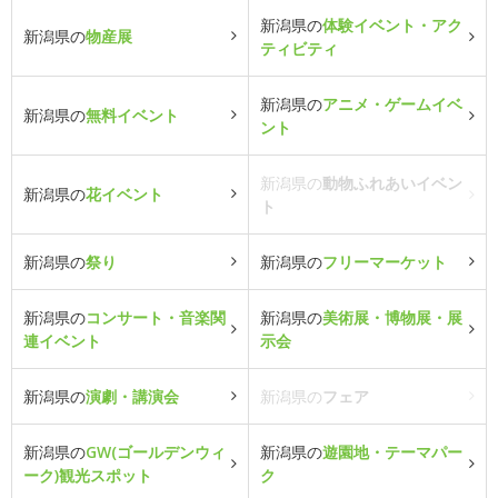
新潟県の
体験イベント・アク
新潟県の
物産展
ティビティ
新潟県の
アニメ・ゲームイベ
新潟県の
無料イベント
ント
新潟県の
動物ふれあいイベン
新潟県の
花イベント
ト
新潟県の
祭り
新潟県の
フリーマーケット
新潟県の
コンサート・音楽関
新潟県の
美術展・博物展・展
連イベント
示会
新潟県の
演劇・講演会
新潟県の
フェア
新潟県の
GW(ゴールデンウィ
新潟県の
遊園地・テーマパー
ーク)観光スポット
ク