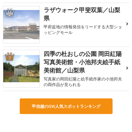
ラザウォーク甲斐双葉／山梨
2
県
甲府盆地の情報発信をリードする大型ショ
ッピングモール
四季の杜おしの公園 岡田紅陽
3
写真美術館・小池邦夫絵手紙
美術館／山梨県
写真家の岡田紅陽と絵手紙作家の小池邦夫
の両作品が見られる
甲信越のGW人気スポットランキング