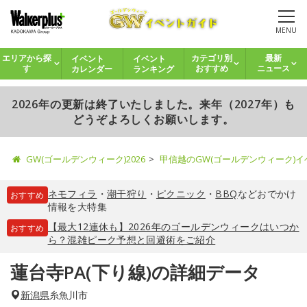
MENU
イベント
イベント
エリアから探
カテゴリ別
最新
カレンダー
ランキング
す
おすすめ
ニュース
2026年の更新は終了いたしました。来年（2027年）も
どうぞよろしくお願いします。
GW(ゴールデンウィーク)2026
甲信越のGW(ゴールデンウィーク)
ネモフィラ
・
潮干狩り
・
ピクニック
・
BBQ
などおでかけ
おすすめ
情報を大特集
【最大12連休も】2026年のゴールデンウィークはいつか
おすすめ
ら？混雑ピーク予想と回避術をご紹介
蓮台寺PA(下り線)の詳細データ
新潟県
糸魚川市