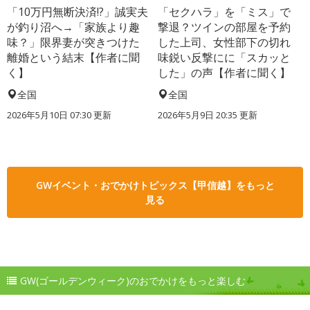
「10万円無断決済!?」誠実夫
「セクハラ」を「ミス」で
が釣り沼へ→「家族より趣
撃退？ツインの部屋を予約
味？」限界妻が突きつけた
した上司、女性部下の切れ
離婚という結末【作者に聞
味鋭い反撃にに「スカッと
く】
した」の声【作者に聞く】
全国
全国
2026年5月10日 07:30 更新
2026年5月9日 20:35 更新
GWイベント・おでかけトピックス【甲信越】をもっと
見る
GW(ゴールデンウィーク)のおでかけをもっと楽しむ