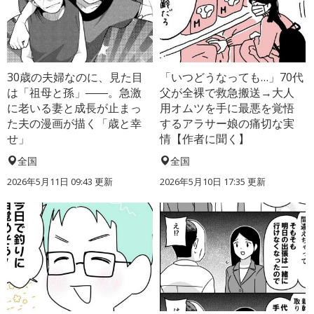
30歳の夫婦なのに、見た目
「いつどうなっても…」70代
は「祖母と孫」――。急激
父が全裸で救急搬送→大人
に老いる妻と成長が止まっ
用オムツを手に最悪を覚悟
た夫の漫画が描く「歳と幸
するアラサー娘の痛切な実
せ」
情【作者に聞く】
全国
全国
2026年5月11日 09:43 更新
2026年5月10日 17:35 更新