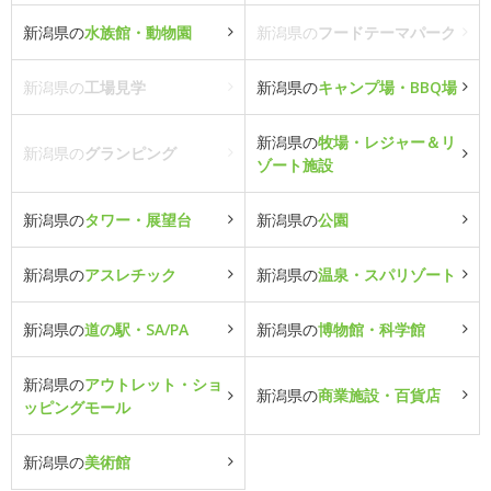
新潟県の
水族館・動物園
新潟県の
フードテーマパーク
新潟県の
工場見学
新潟県の
キャンプ場・BBQ場
新潟県の
牧場・レジャー＆リ
新潟県の
グランピング
ゾート施設
新潟県の
タワー・展望台
新潟県の
公園
新潟県の
アスレチック
新潟県の
温泉・スパリゾート
新潟県の
道の駅・SA/PA
新潟県の
博物館・科学館
新潟県の
アウトレット・ショ
新潟県の
商業施設・百貨店
ッピングモール
新潟県の
美術館