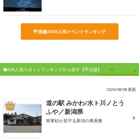
甲信越のGW人気イベントランキング
GW人気スポットランキングから探す【甲信越】
2026/08/08 更新
道の駅 みかわ/水ト川ノとう
1
ふや／新潟県
将軍杉が見守る新潟の奥座敷