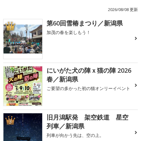
2026/08/08 更新
第60回雪椿まつり／新潟県
1
加茂の春を楽しもう！
にいがた犬の陣ｘ猫の陣 2026
2
春／新潟県
ご要望の多かった初の猫オンリーイベント
旧月潟駅発 架空鉄道 星空
3
列車／新潟県
列車が向かう先は、空の上。