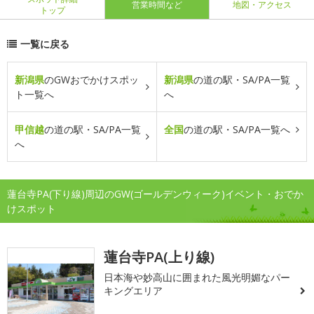
営業時間など
地図・アクセス
トップ
一覧に戻る
新潟県
のGWおでかけスポッ
新潟県
の道の駅・SA/PA一覧
ト一覧へ
へ
甲信越
の道の駅・SA/PA一覧
全国
の道の駅・SA/PA一覧へ
へ
蓮台寺PA(下り線)周辺のGW(ゴールデンウィーク)イベント・おでか
けスポット
蓮台寺PA(上り線)
日本海や妙高山に囲まれた風光明媚なパー
キングエリア