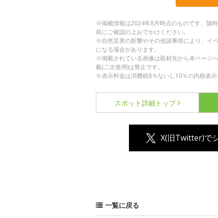
※掲載情報は2024年8月時点のものです。
前にご確認の上おでかけください。
※自然災害の影響やその他諸事情により、イ
になる場合があります。
※掲載されている画像は取材先から本ページ
載(二次使用)は禁止です。
※表示料金は消費税8％ないし10％の内税表示
スポット詳細
トップ
X(旧Twitter)
一覧に戻る