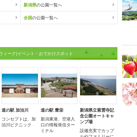
新潟県
の公園一覧へ
全国
の公園一覧へ
ウィーク)イベント・おでかけスポット
道の駅 加治川
道の駅 豊栄
新潟県立紫雲寺記
念公園オートキャ
コンセプトは、加
新潟東港、空港入
ンプ場
治川ピクニック
口の情報発信ター
ミナル
設備充実でカップ
ルやファミリーに