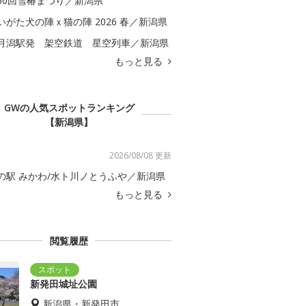
60回雪椿まつり／新潟県
いがた犬の陣ｘ猫の陣 2026 春／新潟県
月潟駅発 架空鉄道 星空列車／新潟県
もっと見る
GWの人気スポットランキング
【新潟県】
2026/08/08 更新
の駅 みかわ/水ト川ノとうふや／新潟県
もっと見る
閲覧履歴
新発田城址公園
新潟県・新発田市