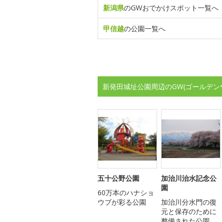
新潟県
のGWおでかけスポット一覧へ
甲信越
の公園一覧へ
新発田城址公園周辺のGW(ゴールデン
五十公野公園
加治川治水記念公
園
60万本のハナショ
ウブが彩る公園
加治川分水門の復
元と保存のために
整備された公園