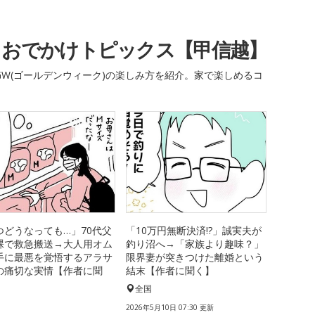
・おでかけトピックス【甲信越】
W(ゴールデンウィーク)の楽しみ方を紹介。家で楽しめるコ
つどうなっても…」70代父
「10万円無断決済!?」誠実夫が
裸で救急搬送→大人用オム
釣り沼へ→「家族より趣味？」
手に最悪を覚悟するアラサ
限界妻が突きつけた離婚という
の痛切な実情【作者に聞
結末【作者に聞く】
全国
国
2026年5月10日 07:30 更新