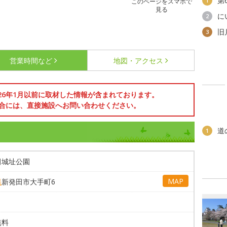
第
1
このページをスマホで
見る
に
2
旧
3
営業時間など
地図・アクセス
026年1月以前に取材した情報が含まれております。
合には、直接施設へお問い合わせください。
道
1
田城址公園
MAP
県
新発田市大手町6
無料