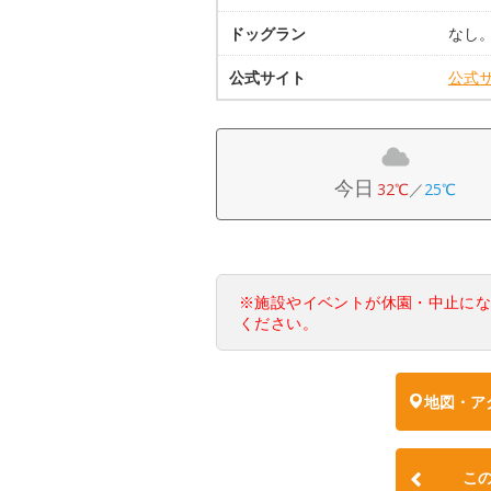
ドッグラン
なし
公式サイト
公式
今日
32℃
／
25℃
※施設やイベントが休園・中止に
ください。
地図・ア
こ