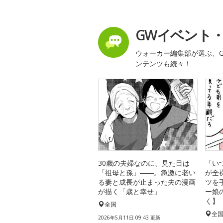
GWイベント
ウォーカー編集部が選ぶ、G
ンテンツも続々！
30歳の夫婦なのに、見た目は
「い
「祖母と孫」――。急激に老い
が全
る妻と成長が止まった夫の漫画
ツを
が描く「歳と幸せ」
ー娘
く】
全国
全
2026年5月11日 09:43 更新