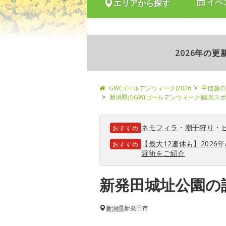
イベ
エリアから探す
2026年の
GW(ゴールデンウィーク)2026
甲信越の
新潟県のGW(ゴールデンウィーク)観光ス
ネモフィラ
・
潮干狩り
・
おすすめ
【最大12連休も】202
おすすめ
避術をご紹介
新発田城址公園の
新潟県
新発田市