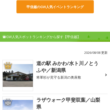
甲信越のGW人気イベントランキング
GW人気スポットランキングから探す【甲信越】
2026/08/08 更新
道の駅 みかわ/水ト川ノとう
1
ふや／新潟県
将軍杉が見守る新潟の奥座敷
ラザウォーク甲斐双葉／山梨
2
県