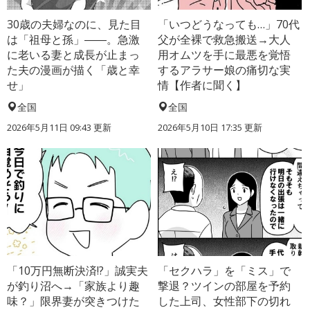
30歳の夫婦なのに、見た目
「いつどうなっても…」70代
は「祖母と孫」――。急激
父が全裸で救急搬送→大人
に老いる妻と成長が止まっ
用オムツを手に最悪を覚悟
た夫の漫画が描く「歳と幸
するアラサー娘の痛切な実
せ」
情【作者に聞く】
全国
全国
2026年5月11日 09:43 更新
2026年5月10日 17:35 更新
「10万円無断決済!?」誠実夫
「セクハラ」を「ミス」で
が釣り沼へ→「家族より趣
撃退？ツインの部屋を予約
味？」限界妻が突きつけた
した上司、女性部下の切れ