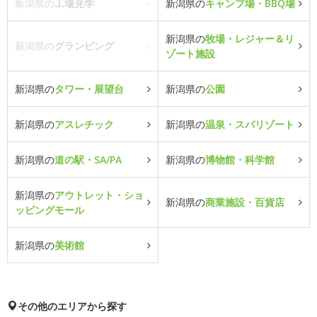
新潟県の
工場見学
新潟県の
キャンプ場・BBQ場
新潟県の
牧場・レジャー＆リ
新潟県の
グランピング
ゾート施設
新潟県の
タワー・展望台
新潟県の
公園
新潟県の
アスレチック
新潟県の
温泉・スパリゾート
新潟県の
道の駅・SA/PA
新潟県の
博物館・科学館
新潟県の
アウトレット・ショ
新潟県の
商業施設・百貨店
ッピングモール
新潟県の
美術館
その他のエリアから探す