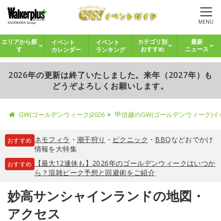
MENU
イベント
イベント
エリアから探
カテゴリ別
最新
カレンダー
ランキング
す
おすすめ
ニュース
2026年の更新は終了いたしました。来年（2027年）も
どうぞよろしくお願いします。
GW(ゴールデンウィーク)2026
甲信越のGW(ゴールデンウィーク)
ネモフィラ
・
潮干狩り
・
ピクニック
・
BBQ
などおでかけ
おすすめ
情報を大特集
【最大12連休も】2026年のゴールデンウィークはいつか
おすすめ
ら？混雑ピーク予想と回避術をご紹介
妙高サンシャインランドの地図・
アクセス