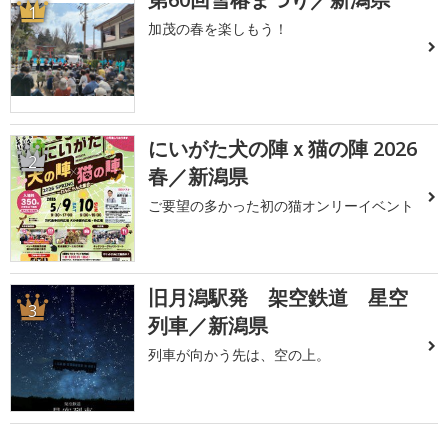
1
加茂の春を楽しもう！
にいがた犬の陣ｘ猫の陣 2026
2
春／新潟県
ご要望の多かった初の猫オンリーイベント
旧月潟駅発 架空鉄道 星空
3
列車／新潟県
列車が向かう先は、空の上。