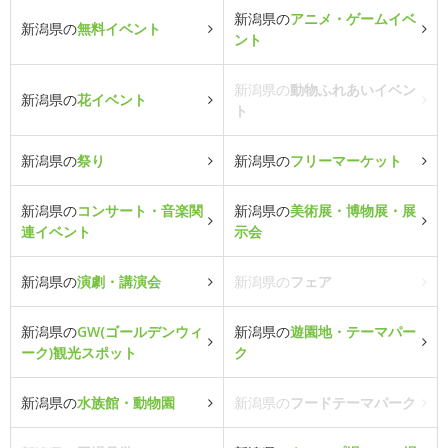
新潟県の
アニメ・ゲームイベ
新潟県の
無料イベント
ント
新潟県の
動物ふれあいイベン
新潟県の
花イベント
ト
新潟県の
祭り
新潟県の
フリーマーケット
新潟県の
コンサート・音楽関
新潟県の
美術展・博物展・展
連イベント
示会
新潟県の
演劇・講演会
新潟県の
フェア
新潟県の
GW(ゴールデンウィ
新潟県の
遊園地・テーマパー
ーク)観光スポット
ク
新潟県の
水族館・動物園
新潟県の
フードテーマパーク