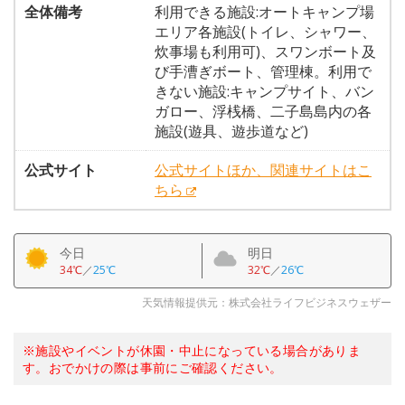
全体備考
利用できる施設:オートキャンプ場
エリア各施設(トイレ、シャワー、
炊事場も利用可)、スワンボート及
び手漕ぎボート、管理棟。利用で
きない施設:キャンプサイト、バン
ガロー、浮桟橋、二子島島内の各
施設(遊具、遊歩道など)
公式サイト
公式サイトほか、関連サイトはこ
ちら
今日
明日
34℃
／
25℃
32℃
／
26℃
天気情報提供元：株式会社ライフビジネスウェザー
※施設やイベントが休園・中止になっている場合がありま
す。おでかけの際は事前にご確認ください。