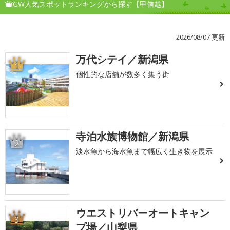
GW人気スポットランキングから探す【甲信越】
2026/08/07 更新
万代シテイ／新潟県
1
個性的な店舗が数多く集う街
寺泊水族博物館／新潟県
2
淡水魚から海水魚まで幅広く生き物を展示
ウエストリバーオートキャン
3
プ場／山梨県