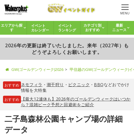
MENU
イベント
イベント
エリアから探
カテゴリ別
最新
カレンダー
ランキング
す
おすすめ
ニュース
2026年の更新は終了いたしました。来年（2027年）も
どうぞよろしくお願いします。
GW(ゴールデンウィーク)2026
甲信越のGW(ゴールデンウィーク)
ネモフィラ
・
潮干狩り
・
ピクニック
・
BBQ
などおでかけ
おすすめ
情報を大特集
【最大12連休も】2026年のゴールデンウィークはいつか
おすすめ
ら？混雑ピーク予想と回避術をご紹介
二子島森林公園キャンプ場の詳細
データ