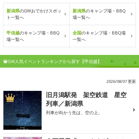
新潟県
のGWおでかけスポッ
新潟県
のキャンプ場・BBQ
ト一覧へ
場一覧へ
甲信越
のキャンプ場・BBQ
全国
のキャンプ場・BBQ場
場一覧へ
一覧へ
GW人気イベントランキングから探す【甲信越】
2026/08/07 更新
旧月潟駅発 架空鉄道 星空
1
列車／新潟県
列車が向かう先は、空の上。