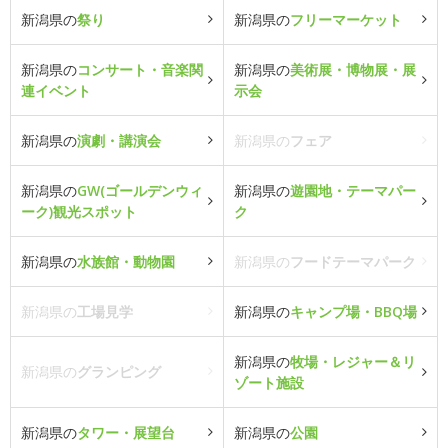
新潟県の
祭り
新潟県の
フリーマーケット
新潟県の
コンサート・音楽関
新潟県の
美術展・博物展・展
連イベント
示会
新潟県の
演劇・講演会
新潟県の
フェア
新潟県の
GW(ゴールデンウィ
新潟県の
遊園地・テーマパー
ーク)観光スポット
ク
新潟県の
水族館・動物園
新潟県の
フードテーマパーク
新潟県の
工場見学
新潟県の
キャンプ場・BBQ場
新潟県の
牧場・レジャー＆リ
新潟県の
グランピング
ゾート施設
新潟県の
タワー・展望台
新潟県の
公園