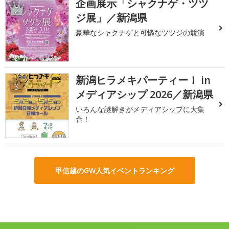
企画展示「シャクナゲ・ツツ
2
ジ展」／新潟県
豪華なシャクナゲと可憐なツツジの競演
新潟ヒラメキパーティー！ in
3
メディアシップ 2026／新潟県
いろんな謎解きがメディアシップに大集
合！
甲信越のGW人気イベントランキング