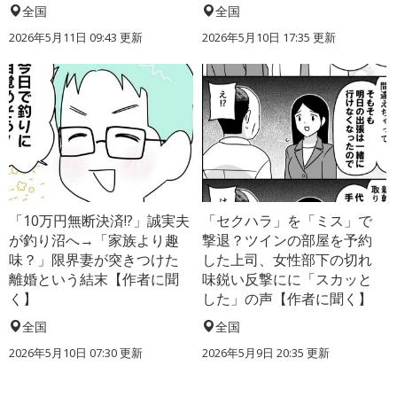
全国
全国
2026年5月11日 09:43 更新
2026年5月10日 17:35 更新
「10万円無断決済!?」誠実夫
「セクハラ」を「ミス」で
が釣り沼へ→「家族より趣
撃退？ツインの部屋を予約
味？」限界妻が突きつけた
した上司、女性部下の切れ
離婚という結末【作者に聞
味鋭い反撃にに「スカッと
く】
した」の声【作者に聞く】
全国
全国
2026年5月10日 07:30 更新
2026年5月9日 20:35 更新