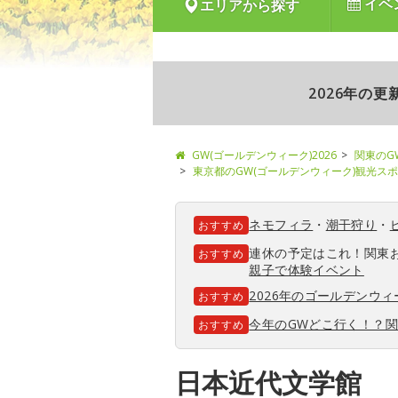
イベ
エリアから探す
2026年の
GW(ゴールデンウィーク)2026
関東のG
東京都のGW(ゴールデンウィーク)観光ス
ネモフィラ
・
潮干狩り
・
おすすめ
連休の予定はこれ！関東
おすすめ
親子で体験イベント
2026年のゴールデンウ
おすすめ
今年のGWどこ行く！？
おすすめ
日本近代文学館