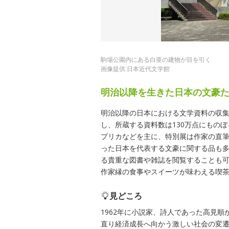
駒場公園内にある白亜の建物が目を引く
画像提供:日本近代文学館
明治以降を生きた日本の文豪
明治以降の日本における文学資料の収集
し、所蔵する資料数は130万点にもの
プリカなどを主に、特別展は作家の直
った日本を代表する文豪に関する品も多
る貴重な図書や雑誌を閲覧することも
作家縁の食事やスイーツが味わえる喫
見どころ
1962年に小説家、詩人であった高見
直り経済成長へ向かう激しい社会の変