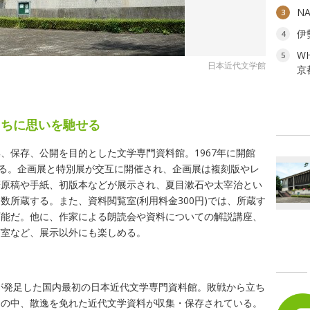
N
3
伊
4
W
5
日本近代文学館
京
たちに思いを馳せる
、保存、公開を目的とした文学専門資料館。1967年に開館
ぼる。企画展と特別展が交互に開催され、企画展は複刻版やレ
筆原稿や手紙、初版本などが展示され、夏目漱石や太宰治とい
数所蔵する。また、資料閲覧室(利用料金300円)では、所蔵す
可能だ。他に、作家による朗読会や資料についての解説講座、
茶室など、展示以外にも楽しめる。
順が発足した国内最初の日本近代文学専門資料館。敗戦から立ち
遷の中、散逸を免れた近代文学資料が収集・保存されている。