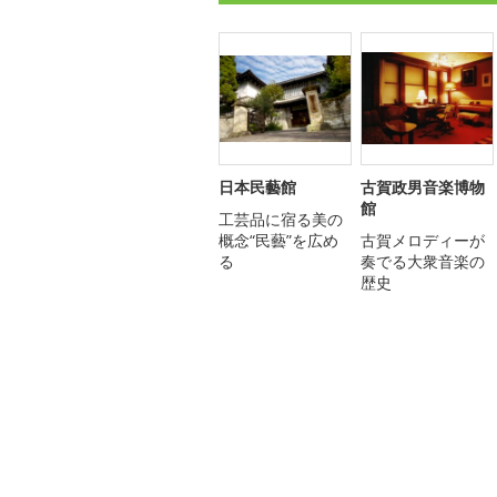
日本民藝館
古賀政男音楽博物
館
工芸品に宿る美の
概念“民藝”を広め
古賀メロディーが
る
奏でる大衆音楽の
歴史