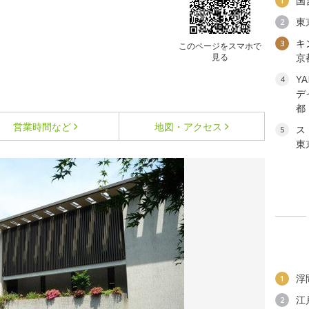
国
1
東
2
キ
3
このページをスマホで
見る
京
YA
4
デ
都
営業時間など
地図・アクセス
ス
5
東
浮
1
江
2