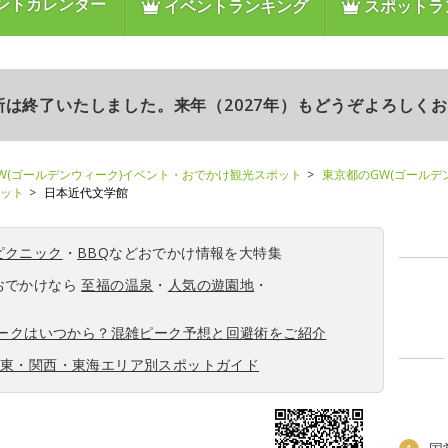
ントカレンダー
イベントランキング
スポットラ
更新は終了いたしました。来年（2027年）もどうぞよろしく
W(ゴールデンウィーク)イベント・おでかけ観光スポット
東京都のGW(ゴールデ
ポット
日本近代文学館
ピクニック
・
BBQ
などおでかけ情報を大特集
おでかけなら
至福の温泉
・
人気の遊園地
・
ィークはいつから？混雑ピーク予想と回避術をご紹介
関東・関西・東海エリア別スポットガイド