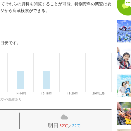
ってそれらの資料を閲覧することが可能。特別資料の閲覧は要
ージから所蔵検索ができる。
の目安です。
0はやや混雑あり
明日
32℃
／
22℃