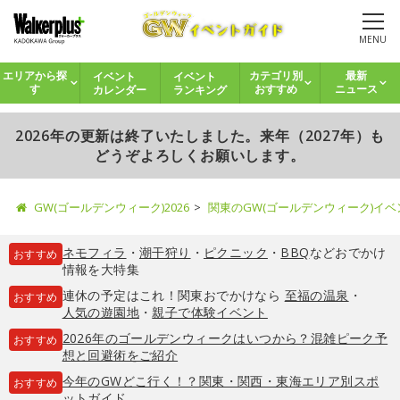
MENU
イベント
イベント
エリアから探
カテゴリ別
最新
カレンダー
ランキング
す
おすすめ
ニュース
2026年の更新は終了いたしました。来年（2027年）も
どうぞよろしくお願いします。
GW(ゴールデンウィーク)2026
関東のGW(ゴールデンウィーク)イ
ネモフィラ
・
潮干狩り
・
ピクニック
・
BBQ
などおでかけ
おすすめ
情報を大特集
連休の予定はこれ！関東おでかけなら
至福の温泉
・
おすすめ
人気の遊園地
・
親子で体験イベント
2026年のゴールデンウィークはいつから？混雑ピーク予
おすすめ
想と回避術をご紹介
今年のGWどこ行く！？関東・関西・東海エリア別スポ
おすすめ
ットガイド