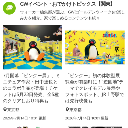
GWイベント・おでかけトピックス【関東】
ウォーカー編集部が選ぶ、GW(ゴールデンウィーク)の楽し
み方を紹介。家で楽しめるコンテンツも続々！
7月開幕「ピングー展」、ミ
「ピングー」初の体験型展
ニチュア作家・田中達也と
覧会が有楽町に！“遊園地”テ
のコラボ作品が登場！チケ
ーマでクレイモデル展示や
ットは5月23日発売、全5種
フォトスポット、JR上野駅で
のクリアしおり特典も
は先行映像も
東京都
東京都
2026年7月14日 10:01 更新
2026年7月14日 10:01 更新