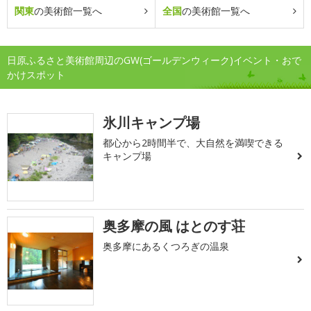
関東
の美術館一覧へ
全国
の美術館一覧へ
日原ふるさと美術館周辺のGW(ゴールデンウィーク)イベント・おで
かけスポット
氷川キャンプ場
都心から2時間半で、大自然を満喫できる
キャンプ場
奥多摩の風 はとのす荘
奥多摩にあるくつろぎの温泉