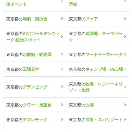
連イベント
示会
東京都の
演劇・講演会
東京都の
フェア
東京都の
GW(ゴールデンウィ
東京都の
遊園地・テーマパー
ーク)観光スポット
ク
東京都の
水族館・動物園
東京都の
フードテーマパーク
東京都の
工場見学
東京都の
キャンプ場・BBQ場
東京都の
牧場・レジャー＆リ
東京都の
グランピング
ゾート施設
東京都の
タワー・展望台
東京都の
公園
東京都の
アスレチック
東京都の
温泉・スパリゾート