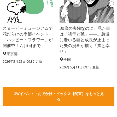
スヌーピーミュージアムで
30歳の夫婦なのに、見た目
花だらけの季節イベント
は「祖母と孫」――。急激
「ハッピー・フラワー」が
に老いる妻と成長が止まっ
開催中！7月3日まで
た夫の漫画が描く「歳と幸
せ」
東京都
全国
2026年5月25日 09:35 更新
2026年5月11日 09:43 更新
GWイベント・おでかけトピックス【関東】をもっと見
る