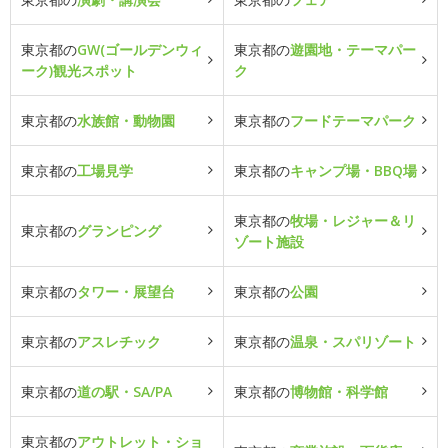
東京都の
GW(ゴールデンウィ
東京都の
遊園地・テーマパー
ーク)観光スポット
ク
東京都の
水族館・動物園
東京都の
フードテーマパーク
東京都の
工場見学
東京都の
キャンプ場・BBQ場
東京都の
牧場・レジャー＆リ
東京都の
グランピング
ゾート施設
東京都の
タワー・展望台
東京都の
公園
東京都の
アスレチック
東京都の
温泉・スパリゾート
東京都の
道の駅・SA/PA
東京都の
博物館・科学館
東京都の
アウトレット・ショ