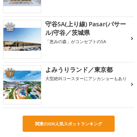
守谷SA(上り線) Pasar(パサー
2
ル)守谷／茨城県
「恵みの森」がコンセプトのSA
よみうりランド／東京都
3
大型絶叫コースターにアシカショーもあり
関東のGW人気スポットランキング