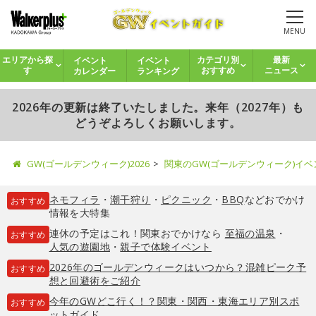
MENU
イベント
イベント
エリアから探
カテゴリ別
最新
カレンダー
ランキング
す
おすすめ
ニュース
2026年の更新は終了いたしました。来年（2027年）も
どうぞよろしくお願いします。
GW(ゴールデンウィーク)2026
関東のGW(ゴールデンウィーク)イ
ネモフィラ
・
潮干狩り
・
ピクニック
・
BBQ
などおでかけ
おすすめ
情報を大特集
連休の予定はこれ！関東おでかけなら
至福の温泉
・
おすすめ
人気の遊園地
・
親子で体験イベント
2026年のゴールデンウィークはいつから？混雑ピーク予
おすすめ
想と回避術をご紹介
今年のGWどこ行く！？関東・関西・東海エリア別スポ
おすすめ
ットガイド