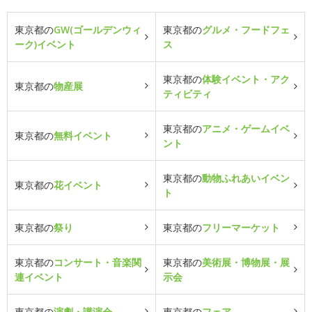
東京都の
GW(ゴールデンウィ
東京都の
グルメ・フードフェ
ーク)イベント
ス
東京都の
体験イベント・アク
東京都の
物産展
ティビティ
東京都の
アニメ・ゲームイベ
東京都の
無料イベント
ント
東京都の
動物ふれあいイベン
東京都の
花イベント
ト
東京都の
祭り
東京都の
フリーマーケット
東京都の
コンサート・音楽関
東京都の
美術展・博物展・展
連イベント
示会
東京都の
演劇・講演会
東京都の
フェア