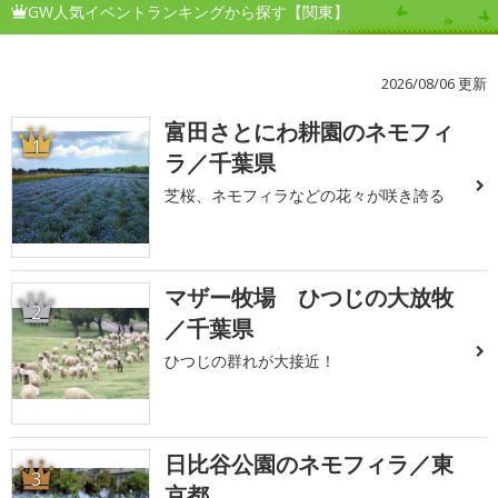
GW人気イベントランキングから探す【関東】
2026/08/06 更新
富田さとにわ耕園のネモフィ
1
ラ／千葉県
芝桜、ネモフィラなどの花々が咲き誇る
マザー牧場 ひつじの大放牧
2
／千葉県
ひつじの群れが大接近！
日比谷公園のネモフィラ／東
3
京都