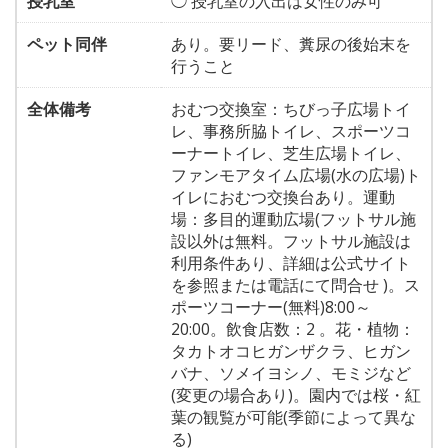
授乳室
◯ 授乳室の入出は女性のみ可
ペット同伴
あり。要リード、糞尿の後始末を
行うこと
全体備考
おむつ交換室：ちびっ子広場トイ
レ、事務所脇トイレ、スポーツコ
ーナートイレ、芝生広場トイレ、
ファンモアタイム広場(水の広場)ト
イレにおむつ交換台あり。運動
場：多目的運動広場(フットサル施
設以外は無料。フットサル施設は
利用条件あり、詳細は公式サイト
を参照または電話にて問合せ )。ス
ポーツコーナー(無料)8:00～
20:00。飲食店数：2 。花・植物：
タカトオコヒガンザクラ、ヒガン
バナ、ソメイヨシノ、モミジなど
(変更の場合あり)。園内では桜・紅
葉の観覧が可能(季節によって異な
る)