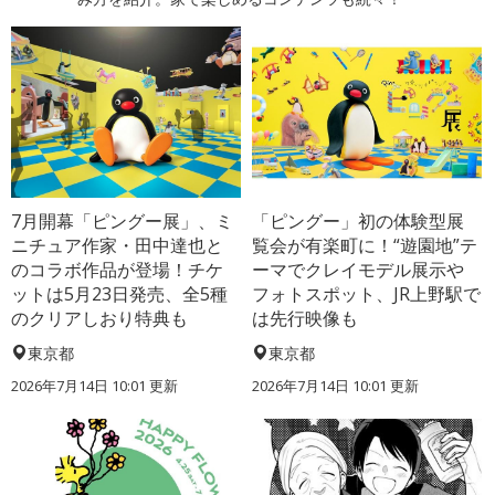
7月開幕「ピングー展」、ミ
「ピングー」初の体験型展
ニチュア作家・田中達也と
覧会が有楽町に！“遊園地”テ
のコラボ作品が登場！チケ
ーマでクレイモデル展示や
ットは5月23日発売、全5種
フォトスポット、JR上野駅で
のクリアしおり特典も
は先行映像も
東京都
東京都
2026年7月14日 10:01 更新
2026年7月14日 10:01 更新