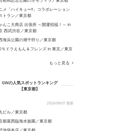
営昭和記念公園のネモフィラ／東京都
ニメ「ハイキュー!!」コラボレーション
ストラン／東京都
ゃんこ大商店 出張所 ～開運招福！～ in
京 西武渋谷／東京都
西海浜公園の潮干狩り／東京都
00％ドラえもん＆フレンズ in 東京／東京
もっと見る
GWの人気スポットランキング
【東京都】
2026/08/07 更新
丸ビル／東京都
京都葛西臨海水族園／東京都
武池袋本店／東京都