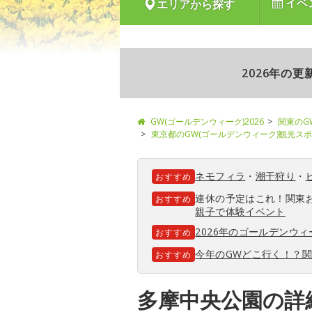
イベ
エリアから探す
2026年の
GW(ゴールデンウィーク)2026
関東のG
東京都のGW(ゴールデンウィーク)観光ス
ネモフィラ
・
潮干狩り
・
おすすめ
連休の予定はこれ！関東
おすすめ
親子で体験イベント
2026年のゴールデンウ
おすすめ
今年のGWどこ行く！？
おすすめ
多摩中央公園の詳