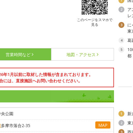
国
1
ア
2
レ
このページをスマホで
見る
に
3
東
葛
4
1
5
営業時間など
地図・アクセス
都
026年1月以前に取材した情報が含まれております。
合には、直接施設へお問い合わせください。
中央公園
新
1
東
2
MAP
都
多摩市落合2-35
西
3