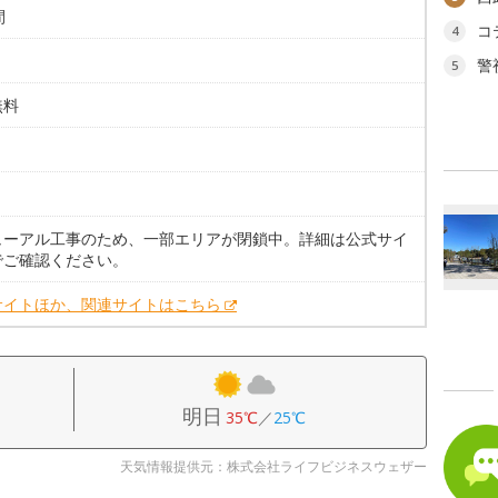
間
コ
4
警
5
無料
。
。
ューアル工事のため、一部エリアが閉鎖中。詳細は公式サイ
でご確認ください。
サイトほか、関連サイトはこちら
明日
35℃
／
25℃
天気情報提供元：株式会社ライフビジネスウェザー