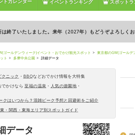
ントカレンダー
イベントランキング
スポットラ
更新は終了いたしました。来年（2027年）もどうぞよろしく
W(ゴールデンウィーク)イベント・おでかけ観光スポット
東京都のGW(ゴールデ
ポット
多摩中央公園
詳細データ
ピクニック
・
BBQ
などおでかけ情報を大特集
おでかけなら
至福の温泉
・
人気の遊園地
・
ィークはいつから？混雑ピーク予想と回避術をご紹介
関東・関西・東海エリア別スポットガイド
細データ