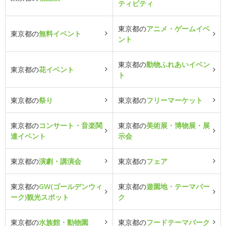
ティビティ
東京都の
アニメ・ゲームイベ
東京都の
無料イベント
ント
東京都の
動物ふれあいイベン
東京都の
花イベント
ト
東京都の
祭り
東京都の
フリーマーケット
東京都の
コンサート・音楽関
東京都の
美術展・博物展・展
連イベント
示会
東京都の
演劇・講演会
東京都の
フェア
東京都の
GW(ゴールデンウィ
東京都の
遊園地・テーマパー
ーク)観光スポット
ク
東京都の
水族館・動物園
東京都の
フードテーマパーク