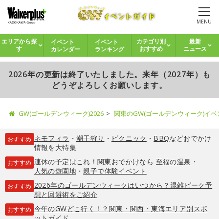
MENU
イベント
イベント
エリアから探
カテゴリ別
最新
カレンダー
ランキング
す
おすすめ
ニュース
2026年の更新は終了いたしました。来年（2027年）も
どうぞよろしくお願いします。
GW(ゴールデンウィーク)2026
関東のGW(ゴールデンウィーク)イ
ネモフィラ
・
潮干狩り
・
ピクニック
・
BBQ
などおでかけ
おすすめ
情報を大特集
連休の予定はこれ！関東おでかけなら
至福の温泉
・
おすすめ
人気の遊園地
・
親子で体験イベント
2026年のゴールデンウィークはいつから？混雑ピーク予
おすすめ
想と回避術をご紹介
今年のGWどこ行く！？関東・関西・東海エリア別スポ
おすすめ
ットガイド