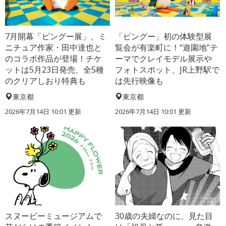
7月開幕「ピングー展」、ミ
「ピングー」初の体験型展
ニチュア作家・田中達也と
覧会が有楽町に！“遊園地”テ
のコラボ作品が登場！チケ
ーマでクレイモデル展示や
ットは5月23日発売、全5種
フォトスポット、JR上野駅で
のクリアしおり特典も
は先行映像も
東京都
東京都
2026年7月14日 10:01 更新
2026年7月14日 10:01 更新
スヌーピーミュージアムで
30歳の夫婦なのに、見た目