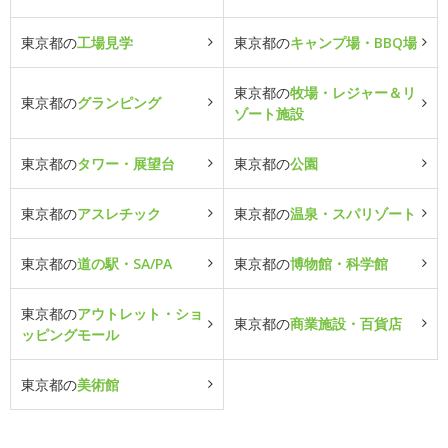
東京都の
工場見学
東京都の
キャンプ場・BBQ場
東京都の
牧場・レジャー＆リ
東京都の
グランピング
ゾート施設
東京都の
タワー・展望台
東京都の
公園
東京都の
アスレチック
東京都の
温泉・スパリゾート
東京都の
道の駅・SA/PA
東京都の
博物館・科学館
東京都の
アウトレット・ショ
東京都の
商業施設・百貨店
ッピングモール
東京都の
美術館