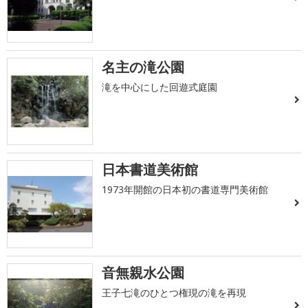
名主の滝公園
滝を中心にした回遊式庭園
日本書道美術館
1973年開館の日本初の書道専門美術館
音無親水公園
王子七滝のひとつ権現の滝を再現