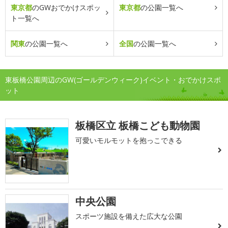
東京都
のGWおでかけスポッ
東京都
の公園一覧へ
ト一覧へ
関東
の公園一覧へ
全国
の公園一覧へ
東板橋公園周辺のGW(ゴールデンウィーク)イベント・おでかけスポ
ット
板橋区立 板橋こども動物園
可愛いモルモットを抱っこできる
中央公園
スポーツ施設を備えた広大な公園