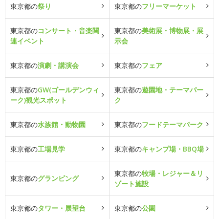
東京都の
祭り
東京都の
フリーマーケット
東京都の
コンサート・音楽関
東京都の
美術展・博物展・展
連イベント
示会
東京都の
演劇・講演会
東京都の
フェア
東京都の
GW(ゴールデンウィ
東京都の
遊園地・テーマパー
ーク)観光スポット
ク
東京都の
水族館・動物園
東京都の
フードテーマパーク
東京都の
工場見学
東京都の
キャンプ場・BBQ場
東京都の
牧場・レジャー＆リ
東京都の
グランピング
ゾート施設
東京都の
タワー・展望台
東京都の
公園