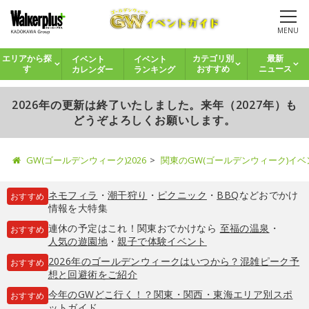
MENU
イベント
イベント
エリアから探
カテゴリ別
最新
カレンダー
ランキング
す
おすすめ
ニュース
2026年の更新は終了いたしました。来年（2027年）も
どうぞよろしくお願いします。
GW(ゴールデンウィーク)2026
関東のGW(ゴールデンウィーク)イ
ネモフィラ
・
潮干狩り
・
ピクニック
・
BBQ
などおでかけ
おすすめ
情報を大特集
連休の予定はこれ！関東おでかけなら
至福の温泉
・
おすすめ
人気の遊園地
・
親子で体験イベント
2026年のゴールデンウィークはいつから？混雑ピーク予
おすすめ
想と回避術をご紹介
今年のGWどこ行く！？関東・関西・東海エリア別スポ
おすすめ
ットガイド