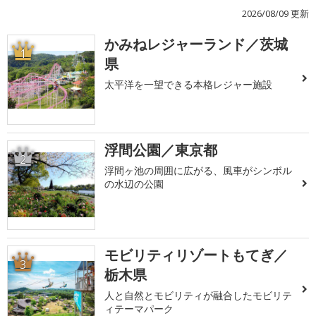
2026/08/09 更新
かみねレジャーランド／茨城
1
県
太平洋を一望できる本格レジャー施設
浮間公園／東京都
2
浮間ヶ池の周囲に広がる、風車がシンボル
の水辺の公園
モビリティリゾートもてぎ／
3
栃木県
人と自然とモビリティが融合したモビリテ
ィテーマパーク