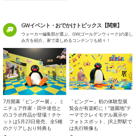
GWイベント・おでかけトピックス【関東】
ウォーカー編集部が選ぶ、GW(ゴールデンウィーク)の楽し
み方を紹介。家で楽しめるコンテンツも続々！
7月開幕「ピングー展」、ミ
「ピングー」初の体験型展
ニチュア作家・田中達也と
覧会が有楽町に！“遊園地”テ
のコラボ作品が登場！チケ
ーマでクレイモデル展示や
ットは5月23日発売、全5種
フォトスポット、JR上野駅で
のクリアしおり特典も
は先行映像も