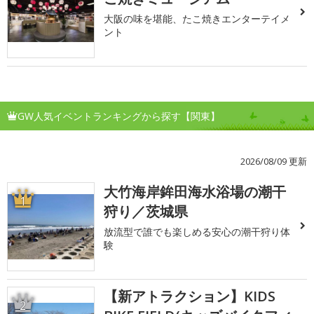
大阪の味を堪能、たこ焼きエンターテイメ
ント
GW人気イベントランキングから探す【関東】
2026/08/09 更新
大竹海岸鉾田海水浴場の潮干
1
狩り／茨城県
放流型で誰でも楽しめる安心の潮干狩り体
験
【新アトラクション】KIDS
2