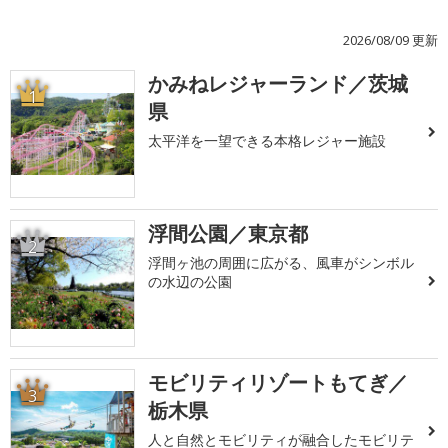
2026/08/09 更新
かみねレジャーランド／茨城
1
県
太平洋を一望できる本格レジャー施設
浮間公園／東京都
2
浮間ヶ池の周囲に広がる、風車がシンボル
の水辺の公園
モビリティリゾートもてぎ／
3
栃木県
人と自然とモビリティが融合したモビリテ