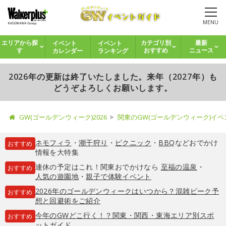
MENU
イベント
イベント
エリアから探
カテゴリ別
最新
カレンダー
ランキング
す
おすすめ
ニュース
2026年の更新は終了いたしました。来年（2027年）も
どうぞよろしくお願いします。
GW(ゴールデンウィーク)2026
関東のGW(ゴールデンウィーク)イ
ネモフィラ
・
潮干狩り
・
ピクニック
・
BBQ
などおでかけ
おすすめ
情報を大特集
連休の予定はこれ！関東おでかけなら
至福の温泉
・
おすすめ
人気の遊園地
・
親子で体験イベント
2026年のゴールデンウィークはいつから？混雑ピーク予
おすすめ
想と回避術をご紹介
今年のGWどこ行く！？関東・関西・東海エリア別スポ
おすすめ
ットガイド