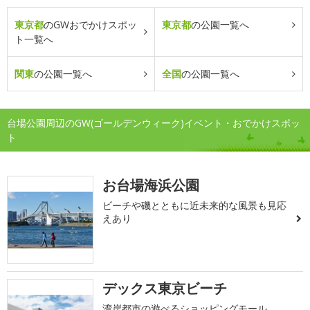
東京都
のGWおでかけスポッ
東京都
の公園一覧へ
ト一覧へ
関東
の公園一覧へ
全国
の公園一覧へ
台場公園周辺のGW(ゴールデンウィーク)イベント・おでかけスポッ
ト
お台場海浜公園
ビーチや磯とともに近未来的な風景も見応
えあり
デックス東京ビーチ
湾岸都市の遊べるショッピングモール