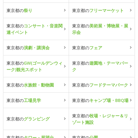
東京都の
祭り
東京都の
フリーマーケット
東京都の
コンサート・音楽関
東京都の
美術展・博物展・展
連イベント
示会
東京都の
演劇・講演会
東京都の
フェア
東京都の
GW(ゴールデンウィ
東京都の
遊園地・テーマパー
ーク)観光スポット
ク
東京都の
水族館・動物園
東京都の
フードテーマパーク
東京都の
工場見学
東京都の
キャンプ場・BBQ場
東京都の
牧場・レジャー＆リ
東京都の
グランピング
ゾート施設
東京都の
タワー・展望台
東京都の
公園