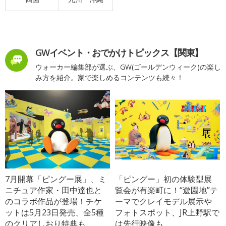
GWイベント・おでかけトピックス【関東】
ウォーカー編集部が選ぶ、GW(ゴールデンウィーク)の楽し
み方を紹介。家で楽しめるコンテンツも続々！
7月開幕「ピングー展」、ミ
「ピングー」初の体験型展
ニチュア作家・田中達也と
覧会が有楽町に！“遊園地”テ
のコラボ作品が登場！チケ
ーマでクレイモデル展示や
ットは5月23日発売、全5種
フォトスポット、JR上野駅で
のクリアしおり特典も
は先行映像も