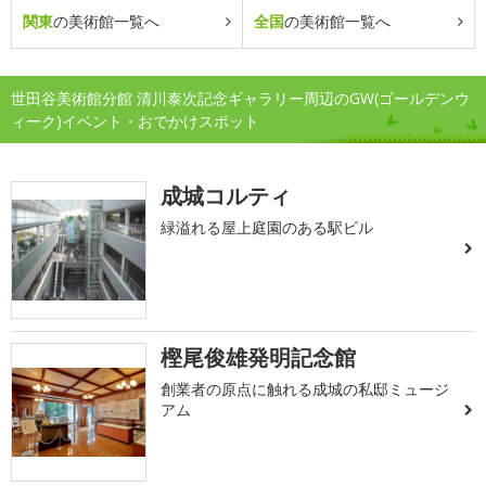
関東
の美術館一覧へ
全国
の美術館一覧へ
世田谷美術館分館 清川泰次記念ギャラリー周辺のGW(ゴールデンウ
ィーク)イベント・おでかけスポット
成城コルティ
緑溢れる屋上庭園のある駅ビル
樫尾俊雄発明記念館
創業者の原点に触れる成城の私邸ミュージ
アム