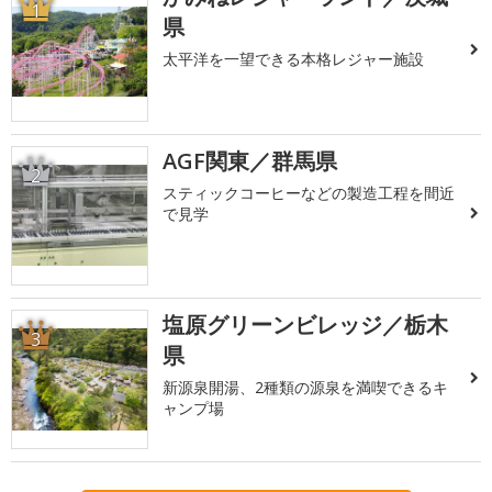
1
県
太平洋を一望できる本格レジャー施設
AGF関東／群馬県
2
スティックコーヒーなどの製造工程を間近
で見学
塩原グリーンビレッジ／栃木
3
県
新源泉開湯、2種類の源泉を満喫できるキ
ャンプ場