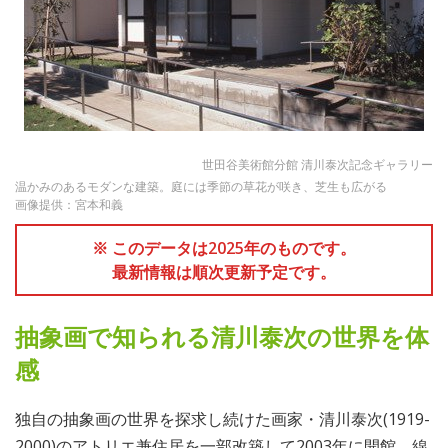
世田谷美術館分館 清川泰次記念ギャラリー
温かみのあるモダンな建築。庭には季節の草花が咲き、芝生も広がる
画像提供：宮本和義
※ このデータは2025年のものです。
最新情報は順次更新予定です。
抽象画で知られる清川泰次の世界を体
感
独自の抽象画の世界を探求し続けた画家・清川泰次(1919-
2000)のアトリエ兼住居を一部改築して2003年に開館。線