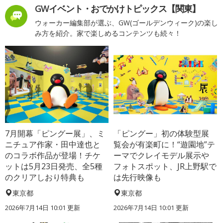
GWイベント・おでかけトピックス【関東】
ウォーカー編集部が選ぶ、GW(ゴールデンウィーク)の楽し
み方を紹介。家で楽しめるコンテンツも続々！
7月開幕「ピングー展」、ミ
「ピングー」初の体験型展
ニチュア作家・田中達也と
覧会が有楽町に！“遊園地”テ
のコラボ作品が登場！チケ
ーマでクレイモデル展示や
ットは5月23日発売、全5種
フォトスポット、JR上野駅で
のクリアしおり特典も
は先行映像も
東京都
東京都
2026年7月14日 10:01 更新
2026年7月14日 10:01 更新