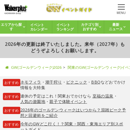
MENU
イベント
イベント
エリアから探
カテゴリ別
最新
カレンダー
ランキング
す
おすすめ
ニュース
2026年の更新は終了いたしました。来年（2027年）も
どうぞよろしくお願いします。
GW(ゴールデンウィーク)2026
関東のGW(ゴールデンウィーク)イ
ネモフィラ
・
潮干狩り
・
ピクニック
・
BBQ
などおでかけ
おすすめ
情報を大特集
連休の予定はこれ！関東おでかけなら
至福の温泉
・
おすすめ
人気の遊園地
・
親子で体験イベント
2026年のゴールデンウィークはいつから？混雑ピーク予
おすすめ
想と回避術をご紹介
今年のGWどこ行く！？関東・関西・東海エリア別スポ
おすすめ
ットガイド