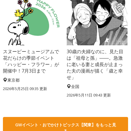
スヌーピーミュージアムで
30歳の夫婦なのに、見た目
花だらけの季節イベント
は「祖母と孫」――。急激
「ハッピー・フラワー」が
に老いる妻と成長が止まっ
開催中！7月3日まで
た夫の漫画が描く「歳と幸
せ」
東京都
全国
2026年5月25日 09:35 更新
2026年5月11日 09:43 更新
GWイベント・おでかけトピックス【関東】をもっと見
る