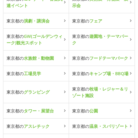
連イベント
示会
東京都の
演劇・講演会
東京都の
フェア
東京都の
GW(ゴールデンウィ
東京都の
遊園地・テーマパー
ーク)観光スポット
ク
東京都の
水族館・動物園
東京都の
フードテーマパーク
東京都の
工場見学
東京都の
キャンプ場・BBQ場
東京都の
牧場・レジャー＆リ
東京都の
グランピング
ゾート施設
東京都の
タワー・展望台
東京都の
公園
東京都の
アスレチック
東京都の
温泉・スパリゾート