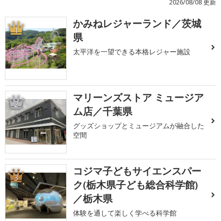
2026/08/08 更新
かみねレジャーランド／茨城
1
県
太平洋を一望できる本格レジャー施設
マリーンズストア ミュージア
2
ム店／千葉県
グッズショップとミュージアムが融合した
空間
コジマ子どもサイエンスパー
3
ク(栃木県子ども総合科学館)
／栃木県
体験を通して楽しく学べる科学館