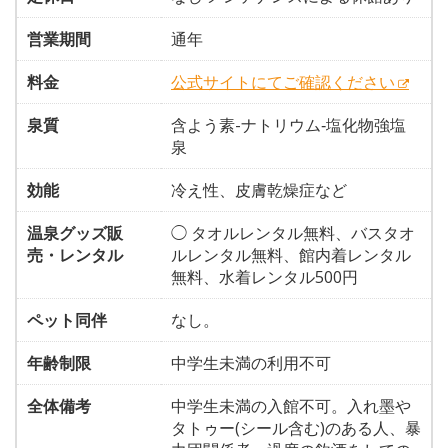
営業期間
通年
料金
公式サイトにてご確認ください
泉質
含よう素-ナトリウム‐塩化物強塩
泉
効能
冷え性、皮膚乾燥症など
温泉グッズ販
◯ タオルレンタル無料、バスタオ
売・レンタル
ルレンタル無料、館内着レンタル
無料、水着レンタル500円
ペット同伴
なし。
年齢制限
中学生未満の利用不可
全体備考
中学生未満の入館不可。入れ墨や
タトゥー(シール含む)のある人、暴