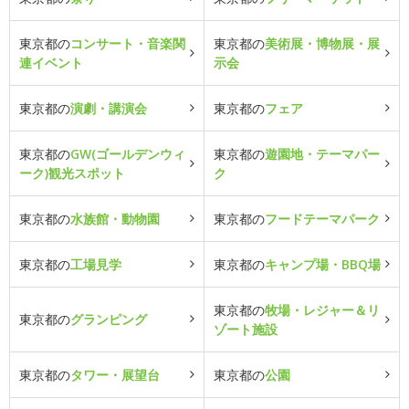
東京都の
コンサート・音楽関
東京都の
美術展・博物展・展
連イベント
示会
東京都の
演劇・講演会
東京都の
フェア
東京都の
GW(ゴールデンウィ
東京都の
遊園地・テーマパー
ーク)観光スポット
ク
東京都の
水族館・動物園
東京都の
フードテーマパーク
東京都の
工場見学
東京都の
キャンプ場・BBQ場
東京都の
牧場・レジャー＆リ
東京都の
グランピング
ゾート施設
東京都の
タワー・展望台
東京都の
公園