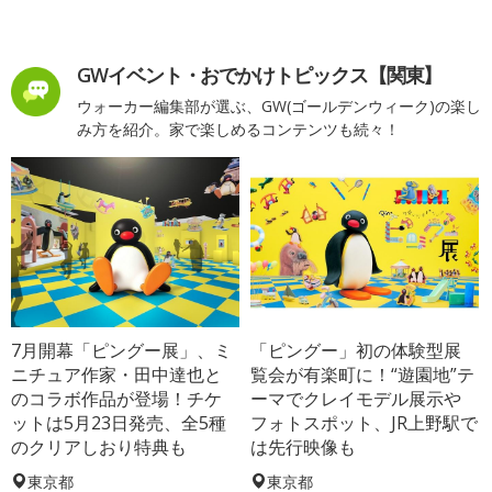
GWイベント・おでかけトピックス【関東】
ウォーカー編集部が選ぶ、GW(ゴールデンウィーク)の楽し
み方を紹介。家で楽しめるコンテンツも続々！
7月開幕「ピングー展」、ミ
「ピングー」初の体験型展
ニチュア作家・田中達也と
覧会が有楽町に！“遊園地”テ
のコラボ作品が登場！チケ
ーマでクレイモデル展示や
ットは5月23日発売、全5種
フォトスポット、JR上野駅で
のクリアしおり特典も
は先行映像も
東京都
東京都