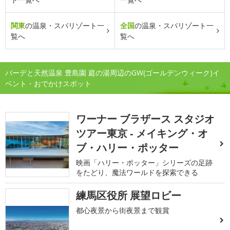
関東
の温泉・スパリゾート一
全国
の温泉・スパリゾート一
覧へ
覧へ
バーデと天然温泉 豊島園 庭の湯周辺のGW(ゴールデンウィーク)イ
ベント・おでかけスポット
ワーナー ブラザース スタジオ
ツアー東京 ‐ メイキング・オ
ブ・ハリー・ポッター
映画「ハリー・ポッター」シリーズの足跡
をたどり、魔法ワールドを探索できる
練馬区役所 展望ロビー
都心夜景から街夜景まで観賞