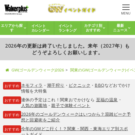
MENU
イベント
イベント
エリアから探
カテゴリ別
最新
カレンダー
ランキング
す
おすすめ
ニュース
2026年の更新は終了いたしました。来年（2027年）も
どうぞよろしくお願いします。
GW(ゴールデンウィーク)2026
関東のGW(ゴールデンウィーク)イ
ネモフィラ
・
潮干狩り
・
ピクニック
・
BBQ
などおでかけ
おすすめ
情報を大特集
連休の予定はこれ！関東おでかけなら
至福の温泉
・
おすすめ
人気の遊園地
・
親子で体験イベント
2026年のゴールデンウィークはいつから？混雑ピーク予
おすすめ
想と回避術をご紹介
今年のGWどこ行く！？関東・関西・東海エリア別スポ
おすすめ
ットガイド