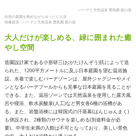
バーデと天然温泉 豊島園 庭の湯
自然の庭園を眺めながらゆったり入浴
画像提供：バーデと天然温泉 豊島園 庭の湯
大人だけが楽しめる、緑に囲まれた癒
やし空間
造園設計家である小形研三(おがたけんぞう)氏によって造
られた、1200平方メートルに及ぶ日本庭園を望む温浴施
設。水着で楽しむバーデゾーンは、屋外ジャグジーやメイ
ンとなるバーデプールからも見事な日本庭園を見ることが
できる。また、温浴ゾーンでは天然温泉を使用した露天風
呂や寝浴、軟水炭酸泉(人工)など男女各6種の浴槽があ
る。また、岩盤浴棟には韓国式の汗蒸幕(はんじゅんまく)
も併設され、2種類のサウナを楽しめる(別途料金が必
要)。中学生未満の入館は不可となっており、美しい景色