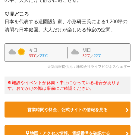
の中、大人だけで静かに過ごせる。
見どころ
日本を代表する造園設計家、小形研三氏による1,200坪の
清閑な日本庭園。大人だけが楽しめる静寂の空間。
今日
明日
33℃
／
23℃
32℃
／
22℃
天気情報提供元：株式会社ライフビジネスウェザー
※施設やイベントが休園・中止になっている場合がありま
す。おでかけの際は事前にご確認ください。
営業時間や料金、公式サイトの情報を見る
地図・アクセス情報、電話番号を確認する