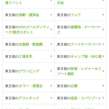
連イベント
示会
東京都の
演劇・講演会
東京都の
フェア
東京都の
GW(ゴールデンウィ
東京都の
遊園地・テーマパー
ーク)観光スポット
ク
東京都の
水族館・動物園
東京都の
フードテーマパーク
東京都の
工場見学
東京都の
キャンプ場・BBQ場
東京都の
牧場・レジャー＆リ
東京都の
グランピング
ゾート施設
東京都の
タワー・展望台
東京都の
公園
東京都の
アスレチック
東京都の
温泉・スパリゾート