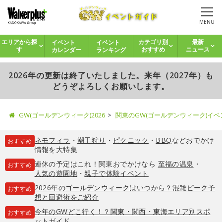
MENU
イベント
イベント
エリアから探
カテゴリ別
最新
カレンダー
ランキング
す
おすすめ
ニュース
2026年の更新は終了いたしました。来年（2027年）も
どうぞよろしくお願いします。
GW(ゴールデンウィーク)2026
関東のGW(ゴールデンウィーク)イ
ネモフィラ
・
潮干狩り
・
ピクニック
・
BBQ
などおでかけ
おすすめ
情報を大特集
連休の予定はこれ！関東おでかけなら
至福の温泉
・
おすすめ
人気の遊園地
・
親子で体験イベント
2026年のゴールデンウィークはいつから？混雑ピーク予
おすすめ
想と回避術をご紹介
今年のGWどこ行く！？関東・関西・東海エリア別スポ
おすすめ
ットガイド