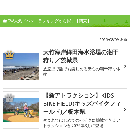
GW人気イベントランキングから探す【関東】
2026/08/09 更新
大竹海岸鉾田海水浴場の潮干
1
狩り／茨城県
放流型で誰でも楽しめる安心の潮干狩り体
験
【新アトラクション】KIDS
2
BIKE FIELD(キッズバイクフィ
ールド)／栃木県
生まれてはじめてのバイクに挑戦できるア
トラクションが2026年3月に登場