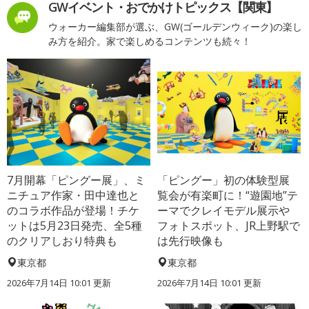
GWイベント・おでかけトピックス【関東】
ウォーカー編集部が選ぶ、GW(ゴールデンウィーク)の楽し
み方を紹介。家で楽しめるコンテンツも続々！
7月開幕「ピングー展」、ミ
「ピングー」初の体験型展
ニチュア作家・田中達也と
覧会が有楽町に！“遊園地”テ
のコラボ作品が登場！チケ
ーマでクレイモデル展示や
ットは5月23日発売、全5種
フォトスポット、JR上野駅で
のクリアしおり特典も
は先行映像も
東京都
東京都
2026年7月14日 10:01 更新
2026年7月14日 10:01 更新