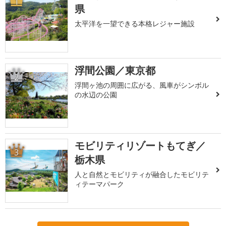
1
県
太平洋を一望できる本格レジャー施設
浮間公園／東京都
2
浮間ヶ池の周囲に広がる、風車がシンボル
の水辺の公園
モビリティリゾートもてぎ／
3
栃木県
人と自然とモビリティが融合したモビリテ
ィテーマパーク