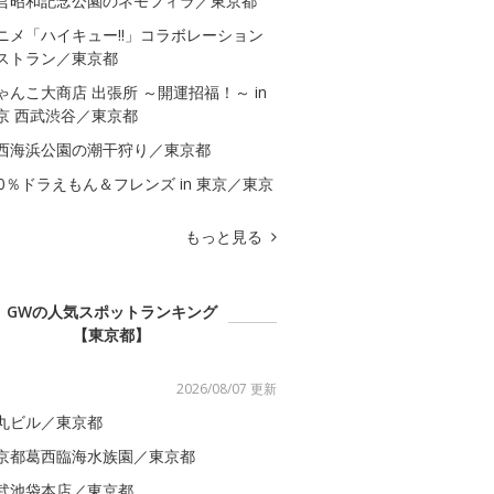
営昭和記念公園のネモフィラ／東京都
ニメ「ハイキュー!!」コラボレーション
ストラン／東京都
ゃんこ大商店 出張所 ～開運招福！～ in
京 西武渋谷／東京都
西海浜公園の潮干狩り／東京都
00％ドラえもん＆フレンズ in 東京／東京
もっと見る
GWの人気スポットランキング
【東京都】
2026/08/07 更新
丸ビル／東京都
京都葛西臨海水族園／東京都
武池袋本店／東京都