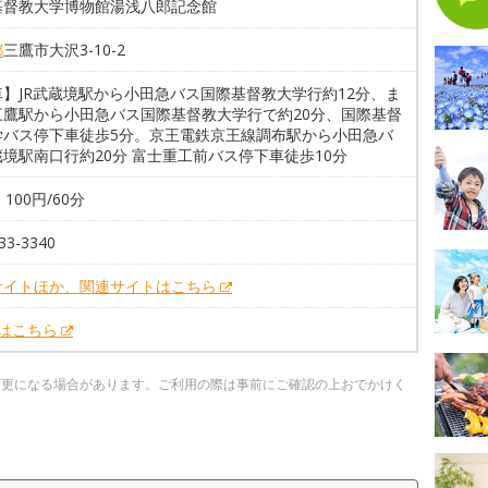
基督教大学博物館湯浅八郎記念館
都
三鷹市大沢3-10-2
車】JR武蔵境駅から小田急バス国際基督教大学行約12分、ま
三鷹駅から小田急バス国際基督教大学行で約20分、国際基督
学バス停下車徒歩5分。京王電鉄京王線調布駅から小田急バ
境駅南口行約20分 富士重工前バス停下車徒歩10分
 100円/60分
33-3340
サイトほか、関連サイトはこちら
Xはこちら
変更になる場合があります。ご利用の際は事前にご確認の上おでかけく