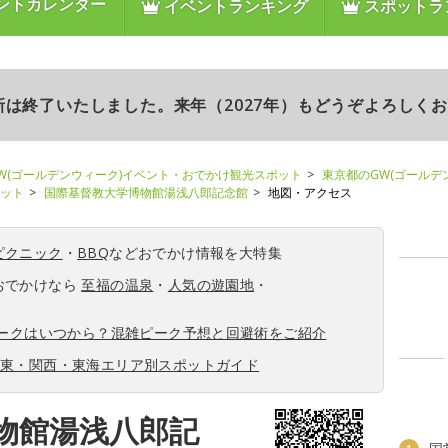
ントカレンダー
イベントランキング
スポットラ
更新は終了いたしました。来年（2027年）もどうぞよろしく
W(ゴールデンウィーク)イベント・おでかけ観光スポット
東京都のGW(ゴールデ
ポット
国際基督教大学博物館湯浅八郎記念館
地図・アクセス
ピクニック
・
BBQ
などおでかけ情報を大特集
おでかけなら
至福の温泉
・
人気の遊園地
・
ィークはいつから？混雑ピーク予想と回避術をご紹介
関東・関西・東海エリア別スポットガイド
物館湯浅八郎記