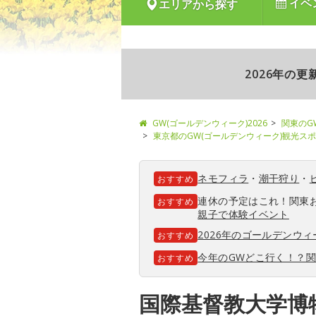
イベ
エリアから探す
2026年の
GW(ゴールデンウィーク)2026
関東のG
東京都のGW(ゴールデンウィーク)観光ス
ネモフィラ
・
潮干狩り
・
おすすめ
連休の予定はこれ！関東
おすすめ
親子で体験イベント
2026年のゴールデンウ
おすすめ
今年のGWどこ行く！？
おすすめ
国際基督教大学博