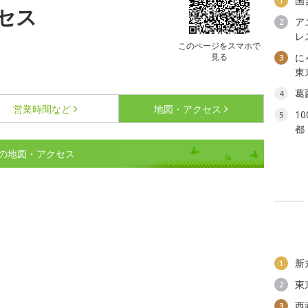
国
1
セス
ア
2
レ
このページをスマホで
見る
に
3
東
葛
4
営業時間など
地図・アクセス
1
5
都
の地図・アクセス
新
1
東
2
西
3