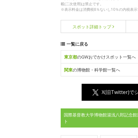
載(二次使用)は禁止です。
※表示料金は消費税8％ないし10％の内税表示
スポット詳細
トップ
一覧に戻る
東京都
のGWおでかけスポット一覧へ
関東
の博物館・科学館一覧へ
X(旧Twitter)
国際基督教大学博物館湯浅八郎記念館
ト