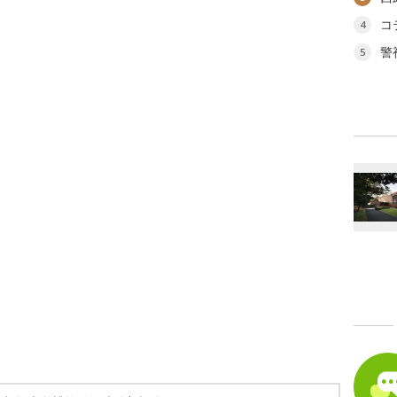
コ
4
警
5