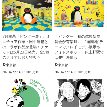
7月開幕「ピングー展」、ミ
「ピングー」初の体験型展
ニチュア作家・田中達也と
覧会が有楽町に！“遊園地”テ
のコラボ作品が登場！チケ
ーマでクレイモデル展示や
ットは5月23日発売、全5種
フォトスポット、JR上野駅で
のクリアしおり特典も
は先行映像も
東京都
東京都
2026年7月14日 10:01 更新
2026年7月14日 10:01 更新