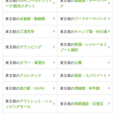
東京都の
GW(ゴールデンウィ
東京都の
遊園地・テーマパー
ーク)観光スポット
ク
東京都の
水族館・動物園
東京都の
フードテーマパーク
東京都の
工場見学
東京都の
キャンプ場・BBQ場
東京都の
牧場・レジャー＆リ
東京都の
グランピング
ゾート施設
東京都の
タワー・展望台
東京都の
公園
東京都の
アスレチック
東京都の
温泉・スパリゾート
東京都の
道の駅・SA/PA
東京都の
博物館・科学館
東京都の
アウトレット・ショ
東京都の
商業施設・百貨店
ッピングモール