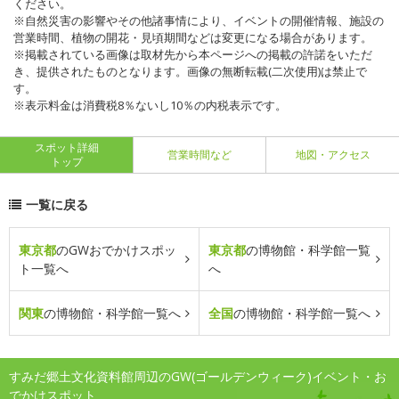
ください。
※自然災害の影響やその他諸事情により、イベントの開催情報、施設の
営業時間、植物の開花・見頃期間などは変更になる場合があります。
※掲載されている画像は取材先から本ページへの掲載の許諾をいただ
き、提供されたものとなります。画像の無断転載(二次使用)は禁止で
す。
※表示料金は消費税8％ないし10％の内税表示です。
スポット詳細
営業時間など
地図・アクセス
トップ
一覧に戻る
東京都
のGWおでかけスポッ
東京都
の博物館・科学館一覧
ト一覧へ
へ
関東
の博物館・科学館一覧へ
全国
の博物館・科学館一覧へ
すみだ郷土文化資料館周辺のGW(ゴールデンウィーク)イベント・お
でかけスポット