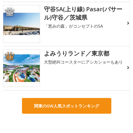
守谷SA(上り線) Pasar(パサー
2
ル)守谷／茨城県
「恵みの森」がコンセプトのSA
よみうりランド／東京都
3
大型絶叫コースターにアシカショーもあり
関東のGW人気スポットランキング