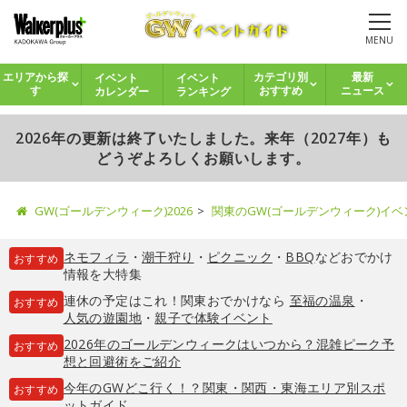
MENU
イベント
イベント
エリアから探
カテゴリ別
最新
カレンダー
ランキング
す
おすすめ
ニュース
2026年の更新は終了いたしました。来年（2027年）も
どうぞよろしくお願いします。
GW(ゴールデンウィーク)2026
関東のGW(ゴールデンウィーク)イ
ネモフィラ
・
潮干狩り
・
ピクニック
・
BBQ
などおでかけ
おすすめ
情報を大特集
連休の予定はこれ！関東おでかけなら
至福の温泉
・
おすすめ
人気の遊園地
・
親子で体験イベント
2026年のゴールデンウィークはいつから？混雑ピーク予
おすすめ
想と回避術をご紹介
今年のGWどこ行く！？関東・関西・東海エリア別スポ
おすすめ
ットガイド