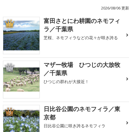
2026/08/06 更新
富田さとにわ耕園のネモフィ
1
ラ／千葉県
芝桜、ネモフィラなどの花々が咲き誇る
マザー牧場 ひつじの大放牧
2
／千葉県
ひつじの群れが大接近！
日比谷公園のネモフィラ／東
3
京都
日比谷公園に咲き誇るネモフィラ