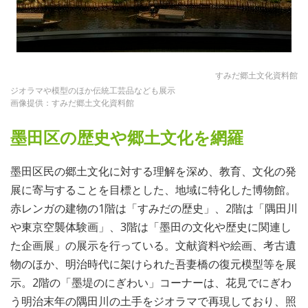
すみだ郷土文化資料館
ジオラマや模型のほか伝統工芸品なども展示
画像提供：すみだ郷土文化資料館
墨田区の歴史や郷土文化を網羅
墨田区民の郷土文化に対する理解を深め、教育、文化の発
展に寄与することを目標とした、地域に特化した博物館。
赤レンガの建物の1階は「すみだの歴史」、2階は「隅田川
や東京空襲体験画」、3階は「墨田の文化や歴史に関連し
た企画展」の展示を行っている。文献資料や絵画、考古遺
物のほか、明治時代に架けられた吾妻橋の復元模型等を展
示。2階の「墨堤のにぎわい」コーナーは、花見でにぎわ
う明治末年の隅田川の土手をジオラマで再現しており、照