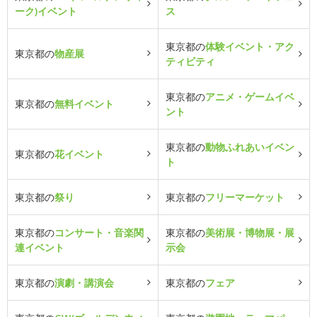
ーク)イベント
ス
東京都の
体験イベント・アク
東京都の
物産展
ティビティ
東京都の
アニメ・ゲームイベ
東京都の
無料イベント
ント
東京都の
動物ふれあいイベン
東京都の
花イベント
ト
東京都の
祭り
東京都の
フリーマーケット
東京都の
コンサート・音楽関
東京都の
美術展・博物展・展
連イベント
示会
東京都の
演劇・講演会
東京都の
フェア