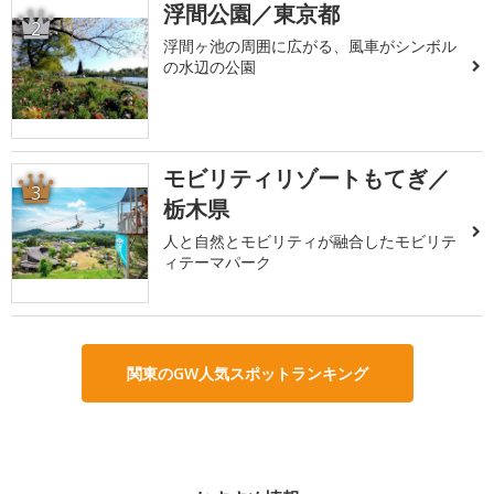
浮間公園／東京都
2
浮間ヶ池の周囲に広がる、風車がシンボル
の水辺の公園
モビリティリゾートもてぎ／
3
栃木県
人と自然とモビリティが融合したモビリテ
ィテーマパーク
関東のGW人気スポットランキング