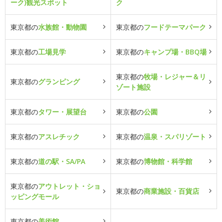
ーク)観光スポット
ク
東京都の
水族館・動物園
東京都の
フードテーマパーク
東京都の
工場見学
東京都の
キャンプ場・BBQ場
東京都の
牧場・レジャー＆リ
東京都の
グランピング
ゾート施設
東京都の
タワー・展望台
東京都の
公園
東京都の
アスレチック
東京都の
温泉・スパリゾート
東京都の
道の駅・SA/PA
東京都の
博物館・科学館
東京都の
アウトレット・ショ
東京都の
商業施設・百貨店
ッピングモール
東京都の
美術館