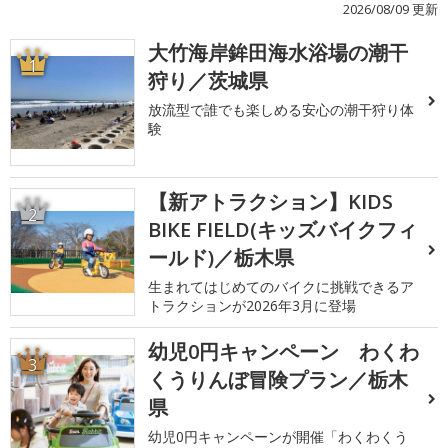
2026/08/09 更新
大竹海岸鉾田海水浴場の潮干
1
狩り／茨城県
放流型で誰でも楽しめる安心の潮干狩り体
験
【新アトラクション】KIDS
2
BIKE FIELD(キッズバイクフィ
ールド)／栃木県
生まれてはじめてのバイクに挑戦できるア
トラクションが2026年3月に登場
幼児0円キャンペーン わくわ
3
くうりんぼ冒険プラン／栃木
県
幼児0円キャンペーンが開催「わくわくう