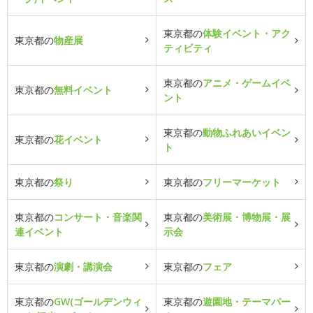
東京都の
体験イベント・アク
東京都の
物産展
ティビティ
東京都の
アニメ・ゲームイベ
東京都の
無料イベント
ント
東京都の
動物ふれあいイベン
東京都の
花イベント
ト
東京都の
祭り
東京都の
フリーマーケット
東京都の
コンサート・音楽関
東京都の
美術展・博物展・展
連イベント
示会
東京都の
演劇・講演会
東京都の
フェア
東京都の
GW(ゴールデンウィ
東京都の
遊園地・テーマパー