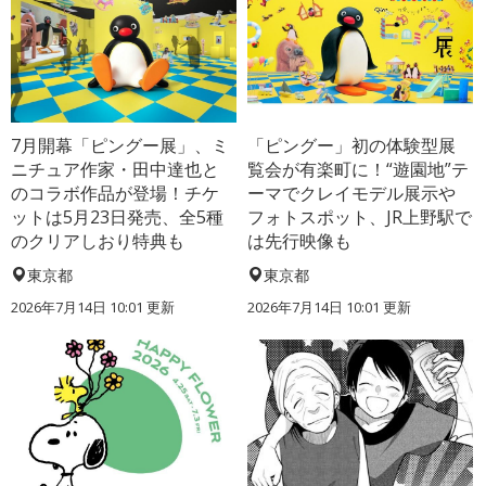
7月開幕「ピングー展」、ミ
「ピングー」初の体験型展
ニチュア作家・田中達也と
覧会が有楽町に！“遊園地”テ
のコラボ作品が登場！チケ
ーマでクレイモデル展示や
ットは5月23日発売、全5種
フォトスポット、JR上野駅で
のクリアしおり特典も
は先行映像も
東京都
東京都
2026年7月14日 10:01 更新
2026年7月14日 10:01 更新