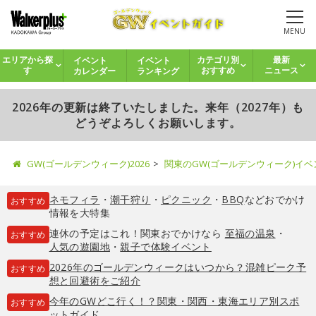
MENU
イベント
イベント
エリアから探
カテゴリ別
最新
カレンダー
ランキング
す
おすすめ
ニュース
2026年の更新は終了いたしました。来年（2027年）も
どうぞよろしくお願いします。
GW(ゴールデンウィーク)2026
関東のGW(ゴールデンウィーク)イ
ネモフィラ
・
潮干狩り
・
ピクニック
・
BBQ
などおでかけ
おすすめ
情報を大特集
連休の予定はこれ！関東おでかけなら
至福の温泉
・
おすすめ
人気の遊園地
・
親子で体験イベント
2026年のゴールデンウィークはいつから？混雑ピーク予
おすすめ
想と回避術をご紹介
今年のGWどこ行く！？関東・関西・東海エリア別スポ
おすすめ
ットガイド