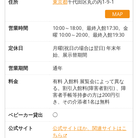
住所
東京都
千代田区丸の内1-9-1
MAP
営業時間
10:00～18:00、最終入館17:30。金
曜 10:00～20:00、最終入館19:30
定休日
月曜(祝日の場合は翌日) 年末年
始、展示替期間
営業期間
通年
料金
有料 入館料 展覧会によって異な
る。割引入館料(障害者割引) 、障
害者手帳等持参の方は200円引
き、その介添者1名は無料
ベビーカー貸出
◯
公式サイト
公式サイトほか、関連サイトはこ
ちら