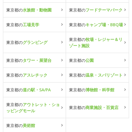
東京都の
水族館・動物園
東京都の
フードテーマパーク
東京都の
工場見学
東京都の
キャンプ場・BBQ場
東京都の
牧場・レジャー＆リ
東京都の
グランピング
ゾート施設
東京都の
タワー・展望台
東京都の
公園
東京都の
アスレチック
東京都の
温泉・スパリゾート
東京都の
道の駅・SA/PA
東京都の
博物館・科学館
東京都の
アウトレット・ショ
東京都の
商業施設・百貨店
ッピングモール
東京都の
美術館