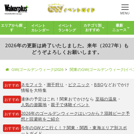
MENU
イベント
イベント
エリアから探
カテゴリ別
最新
カレンダー
ランキング
す
おすすめ
ニュース
2026年の更新は終了いたしました。来年（2027年）も
どうぞよろしくお願いします。
GW(ゴールデンウィーク)2026
関東のGW(ゴールデンウィーク)イ
ネモフィラ
・
潮干狩り
・
ピクニック
・
BBQ
などおでかけ
おすすめ
情報を大特集
連休の予定はこれ！関東おでかけなら
至福の温泉
・
おすすめ
人気の遊園地
・
親子で体験イベント
2026年のゴールデンウィークはいつから？混雑ピーク予
おすすめ
想と回避術をご紹介
今年のGWどこ行く！？関東・関西・東海エリア別スポ
おすすめ
ットガイド