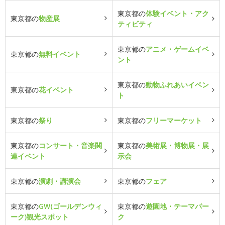
東京都の
体験イベント・アク
東京都の
物産展
ティビティ
東京都の
アニメ・ゲームイベ
東京都の
無料イベント
ント
東京都の
動物ふれあいイベン
東京都の
花イベント
ト
東京都の
祭り
東京都の
フリーマーケット
東京都の
コンサート・音楽関
東京都の
美術展・博物展・展
連イベント
示会
東京都の
演劇・講演会
東京都の
フェア
東京都の
GW(ゴールデンウィ
東京都の
遊園地・テーマパー
ーク)観光スポット
ク