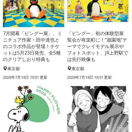
7月開幕「ピングー展」、ミ
「ピングー」初の体験型展
ニチュア作家・田中達也と
覧会が有楽町に！“遊園地”テ
のコラボ作品が登場！チケ
ーマでクレイモデル展示や
ットは5月23日発売、全5種
フォトスポット、JR上野駅で
のクリアしおり特典も
は先行映像も
東京都
東京都
2026年7月14日 10:01 更新
2026年7月14日 10:01 更新