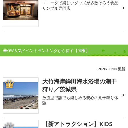
ユニークで楽しいグッズが多数そろう食品
サンプル専門店
GW人気イベントランキングから探す【関東】
2026/08/09 更新
大竹海岸鉾田海水浴場の潮干
1
狩り／茨城県
放流型で誰でも楽しめる安心の潮干狩り体
験
【新アトラクション】KIDS
2