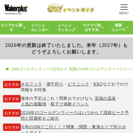
MENU
イベント
イベント
エリアから探
カテゴリ別
最新
カレンダー
ランキング
す
おすすめ
ニュース
2026年の更新は終了いたしました。来年（2027年）も
どうぞよろしくお願いします。
GW(ゴールデンウィーク)2026
関東のGW(ゴールデンウィーク)イ
ネモフィラ
・
潮干狩り
・
ピクニック
・
BBQ
などおでかけ
おすすめ
情報を大特集
連休の予定はこれ！関東おでかけなら
至福の温泉
・
おすすめ
人気の遊園地
・
親子で体験イベント
2026年のゴールデンウィークはいつから？混雑ピーク予
おすすめ
想と回避術をご紹介
今年のGWどこ行く！？関東・関西・東海エリア別スポ
おすすめ
ットガイド