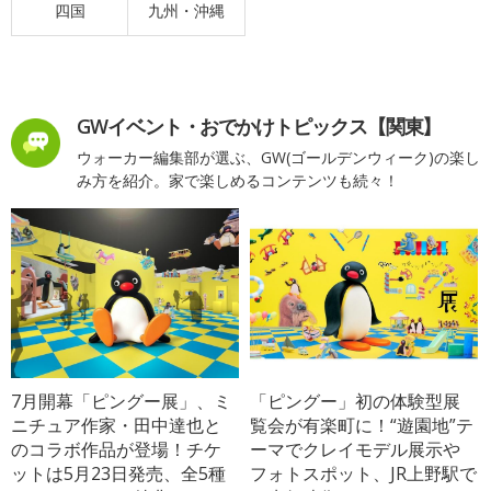
四国
九州・沖縄
GWイベント・おでかけトピックス【関東】
ウォーカー編集部が選ぶ、GW(ゴールデンウィーク)の楽し
み方を紹介。家で楽しめるコンテンツも続々！
7月開幕「ピングー展」、ミ
「ピングー」初の体験型展
ニチュア作家・田中達也と
覧会が有楽町に！“遊園地”テ
のコラボ作品が登場！チケ
ーマでクレイモデル展示や
ットは5月23日発売、全5種
フォトスポット、JR上野駅で