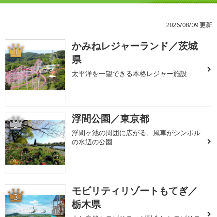
2026/08/09 更新
かみねレジャーランド／茨城
1
県
太平洋を一望できる本格レジャー施設
浮間公園／東京都
2
浮間ヶ池の周囲に広がる、風車がシンボル
の水辺の公園
モビリティリゾートもてぎ／
3
栃木県