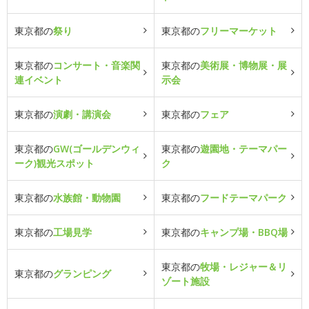
東京都の
祭り
東京都の
フリーマーケット
東京都の
コンサート・音楽関
東京都の
美術展・博物展・展
連イベント
示会
東京都の
演劇・講演会
東京都の
フェア
東京都の
GW(ゴールデンウィ
東京都の
遊園地・テーマパー
ーク)観光スポット
ク
東京都の
水族館・動物園
東京都の
フードテーマパーク
東京都の
工場見学
東京都の
キャンプ場・BBQ場
東京都の
牧場・レジャー＆リ
東京都の
グランピング
ゾート施設