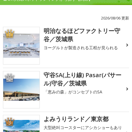
2026/08/06 更新
明治なるほどファクトリー守
1
谷／茨城県
ヨーグルトが製造される工程が見られる
守谷SA(上り線) Pasar(パサー
2
ル)守谷／茨城県
「恵みの森」がコンセプトのSA
よみうりランド／東京都
3
大型絶叫コースターにアシカショーもあり