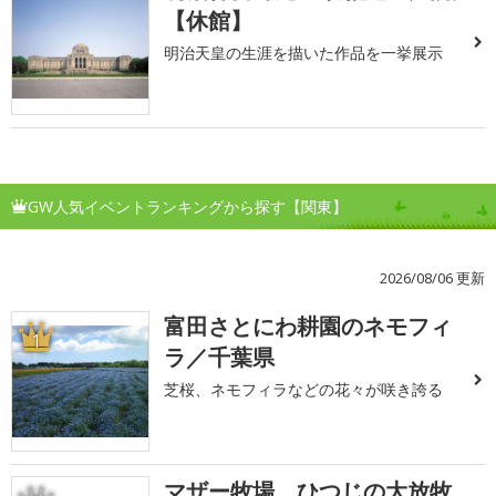
【休館】
明治天皇の生涯を描いた作品を一挙展示
GW人気イベントランキングから探す【関東】
2026/08/06 更新
富田さとにわ耕園のネモフィ
1
ラ／千葉県
芝桜、ネモフィラなどの花々が咲き誇る
マザー牧場 ひつじの大放牧