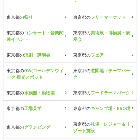
ト
東京都の
祭り
東京都の
フリーマーケット
東京都の
コンサート・音楽関
東京都の
美術展・博物展・展
連イベント
示会
東京都の
演劇・講演会
東京都の
フェア
東京都の
GW(ゴールデンウィ
東京都の
遊園地・テーマパー
ーク)観光スポット
ク
東京都の
水族館・動物園
東京都の
フードテーマパーク
東京都の
工場見学
東京都の
キャンプ場・BBQ場
東京都の
牧場・レジャー＆リ
東京都の
グランピング
ゾート施設