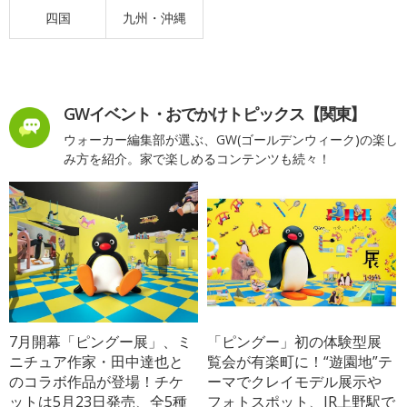
四国
九州・沖縄
GWイベント・おでかけトピックス【関東】
ウォーカー編集部が選ぶ、GW(ゴールデンウィーク)の楽し
み方を紹介。家で楽しめるコンテンツも続々！
7月開幕「ピングー展」、ミ
「ピングー」初の体験型展
ニチュア作家・田中達也と
覧会が有楽町に！“遊園地”テ
のコラボ作品が登場！チケ
ーマでクレイモデル展示や
ットは5月23日発売、全5種
フォトスポット、JR上野駅で