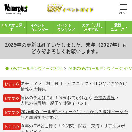
MENU
イベント
イベント
エリアから探
カテゴリ別
最新
カレンダー
ランキング
す
おすすめ
ニュース
2026年の更新は終了いたしました。来年（2027年）も
どうぞよろしくお願いします。
GW(ゴールデンウィーク)2026
関東のGW(ゴールデンウィーク)イ
ネモフィラ
・
潮干狩り
・
ピクニック
・
BBQ
などおでかけ
おすすめ
情報を大特集
連休の予定はこれ！関東おでかけなら
至福の温泉
・
おすすめ
人気の遊園地
・
親子で体験イベント
2026年のゴールデンウィークはいつから？混雑ピーク予
おすすめ
想と回避術をご紹介
今年のGWどこ行く！？関東・関西・東海エリア別スポ
おすすめ
ットガイド